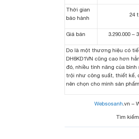
Thời gian
24 
bảo hành
Giá bán
3.290.000 – 
Do là một thương hiệu có ti
DH6KD1VN cũng cao hơn hẳn 
đó, nhiều tính năng của
bình
trội như công suất, thiết kế
nên chọn cho mình sản phẩm 
Websosanh
.vn – 
Tìm kiế