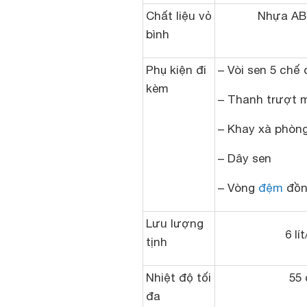
Chất liệu vỏ
Nhựa AB
bình
Phụ kiện đi
– Vòi sen 5 chế 
kèm
– Thanh trượt 
– Khay xà phòn
– Dây sen
– Vòng
đệm
đồn
Lưu lượng
6 lí
tịnh
Nhiệt độ tối
55 
đa