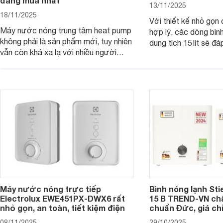
đáng mua nhất
13/11/2025
18/11/2025
Với thiết kế nhỏ gọn
Máy nước nóng trung tâm heat pump
hợp lý, các dòng bìn
không phải là sản phẩm mới, tuy nhiên
dung tích 15 lít sẽ đ
vẫn còn khá xa lạ với nhiều người
nước nóng của các g
dùng. Đây là một giải pháp tạo nước
viên ít hoặc người s
nóng hiệu quả và tiện lợi cho các
Dưới đây là 7 mẫu bì
công trình có nhu cầu lớn. Dưới đây là
ngang 15 lít đáng mua
những thông tin cơ bản bạn cần biết
về dòng sản phẩm này.
Máy nước nóng trực tiếp
Bình nóng lạnh Sti
Electrolux EWE451PX-DWX6 rất
15 B TREND-VN ch
nhỏ gọn, an toàn, tiết kiệm điện
chuẩn Đức, giá chỉ
08/11/2025
29/10/2025