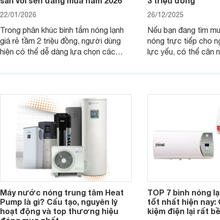
sẵn vòi sen đáng mua năm 2026
3 triệu đồng
22/01/2026
26/12/2025
Trong phân khúc bình tắm nóng lạnh
Nếu bạn đang tìm m
giá rẻ tầm 2 triệu đồng, người dùng
nóng trực tiếp cho 
hiện có thể dễ dàng lựa chọn các
lực yếu, có thể cân
mẫu máy nước nóng trực tiếp đến từ
máy nước nóng trực 
thương hiệu uy tín, sở hữu khả năng
bơm trợ lực dưới đâ
làm nóng nhanh và trang bị an toàn
rất hợp lý chỉ từ kho
cơ bản, đáp ứng tốt nhu cầu sử dụng
đồng.
nước nóng hằng ngày của gia đình.
Máy nước nóng trung tâm Heat
TOP 7 bình nóng l
Pump là gì? Cấu tạo, nguyên lý
tốt nhất hiện nay: 
hoạt động và top thương hiệu
kiệm điện lại rất bề