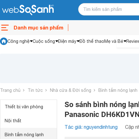
Danh mục sản phẩm
Công nghệ
Cuộc sống
Điện máy
Đồ thể thao
Mẹ và Bé
Revie
Trang chủ
Tin tức
Nhà cửa & Đời sống
Bình tắm nóng lạnh
So sánh bình nóng lạ
Thiết bị văn phòng
Panasonic DH6KD1V
Nội thất
Tác giả: nguyendinhtung
Cập nh
Bình tắm nóng lạnh