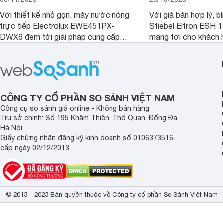
Với thiết kế nhỏ gọn, máy nước nóng
Với giá bán hợp lý, b
trực tiếp Electrolux EWE451PX-
Stiebel Eltron ESH
DWX6 đem tới giải pháp cung cấp
mang tới cho khách 
nước nóng tối ưu cho các phòng tắm
phẩm chất lượng với
hiện đại, đặc biệt là các phòng tắm
hợp lý đồng thời có 
có diện tích hạn chế.
làm nước nóng rất tố
CÔNG TY CỔ PHẦN SO SÁNH VIỆT NAM
Công cụ so sánh giá online - Không bán hàng
Trụ sở chính: Số 195 Khâm Thiên, Thổ Quan, Đống Đa,
Hà Nội
Giấy chứng nhận đăng ký kinh doanh số 0106373516,
cấp ngày 02/12/2013
© 2013 - 2023 Bản quyền thuộc về Công ty cổ phần So Sánh Việt Nam