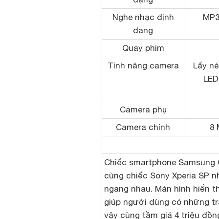
Nghe nhạc định
MP3
dạng
Quay phim
Tính năng camera
Lấy né
LED
Camera phụ
Camera chính
8 
Chiếc smartphone Samsung G
cùng chiếc Sony Xperia SP n
ngang nhau. Màn hình hiển th
giúp người dùng có những tr
vậy cùng tầm giá 4 triệu đồn