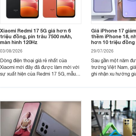
Xiaomi Redmi 17 5G giá hơn 6
Giá iPhone 17 giả
triệu đồng, pin trâu 7500 mAh,
thềm iPhone 18, n
màn hình 120Hz
hơn 10 triệu đồng
03/08/2026
29/07/2026
Dòng điện thoại giá rẻ nhất của
Sau gần một năm đượ
Xiaomi mới đây đã được làm mới với
trường Việt Nam, gi
sự xuất hiện của Redmi 17 5G, mẫu
ghi nhận xu hướng gi
máy đang nhận được sự quan tâm
cửa hàng phân phối c
của nhiều khách hàng.
nhiên, mức độ giảm 
máy có sự khác biệt 