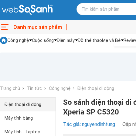
Danh mục sản phẩm
Công nghệ
Cuộc sống
Điện máy
Đồ thể thao
Mẹ và Bé
Revie
Trang chủ
Tin tức
Công nghệ
Điện thoại di động
So sánh điện thoại d
Điện thoại di động
Xperia SP C5320
Máy tính bảng
Tác giả: nguyendinhtung
Cập nh
Máy tính - Laptop