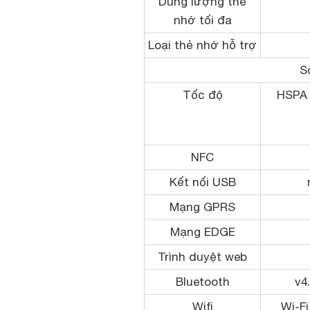
Dung lượng thẻ
nhớ tối đa
Loại thẻ nhớ hỗ trợ
S
Tốc độ
HSPA 
NFC
Kết nối USB
Mạng GPRS
Mạng EDGE
Trình duyệt web
Bluetooth
v4
Wifi
Wi-Fi