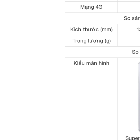
Mạng 4G
So sán
Kích thước (mm)
1
Trọng lượng (g)
So 
Kiểu màn hình
Supe