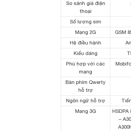
So sánh giá điện
thoại
Số lượng sim
Mạng 2G
GSM 85
Hệ điều hành
An
Kiểu dáng
T
Phù hợp với các
Mobifo
mạng
Bàn phím Qwerty
hỗ trợ
Ngôn ngữ hỗ trợ
Tiến
Mạng 3G
HSDPA 8
– A30
A300