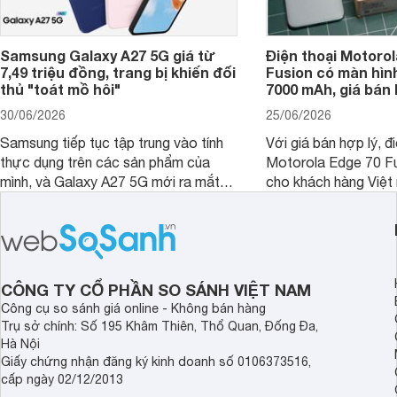
Samsung Galaxy A27 5G giá từ
Điện thoại Motorol
7,49 triệu đồng, trang bị khiến đối
Fusion có màn hình
thủ "toát mồ hôi"
7000 mAh, giá bán 
30/06/2026
25/06/2026
Samsung tiếp tục tập trung vào tính
Với giá bán hợp lý, đ
thực dụng trên các sản phẩm của
Motorola Edge 70 Fu
mình, và Galaxy A27 5G mới ra mắt
cho khách hàng Việt
thể hiện rõ định hướng này khi mang
smartphone chất lượ
tới cho người dùng một thiết bị chất
trang bị hiện đại hàn
lượng với nhiều trang bị ấn tượng và
khúc.
độ bền bỉ cho nhu cầu sử dụng lâu
dài.
CÔNG TY CỔ PHẦN SO SÁNH VIỆT NAM
Công cụ so sánh giá online - Không bán hàng
Trụ sở chính: Số 195 Khâm Thiên, Thổ Quan, Đống Đa,
Hà Nội
Giấy chứng nhận đăng ký kinh doanh số 0106373516,
cấp ngày 02/12/2013