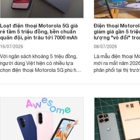
Loạt điện thoại Motorola 5G giá
Điện thoại Motoro
rẻ tầm 5 triệu đồng, bền chuẩn
giảm giá gần 5 tri
quân đội, pin trâu tới 7000 mAh
lượng "vô đối" tr
16/07/2026
08/07/2026
Với ngân sách khoảng 5 triệu đồng,
Là mẫu điện thoại Mo
người dùng Việt hiện có nhiều lựa
mới ra mắt năm 202
chọn điện thoại Motorola 5G phù hợp
phân phối tại thị trư
với các nhu cầu sử dụng phổ biến, từ
Motorola Signature
giải trí, chụp ảnh đến làm việc hằng
khúc cao cấp. Hiện 
ngày.
được nhiều đại lý á
trình giảm giá hấp d
thêm một lựa chọn c
người dùng Việt.