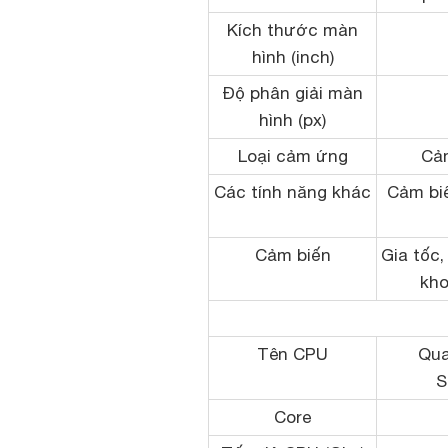
Kích thước màn
hình (inch)
Độ phân giải màn
hình (px)
Loại cảm ứng
Cả
Các tính năng khác
Cảm bi
Cảm biến
Gia tốc,
kho
Tên CPU
Qu
S
Core