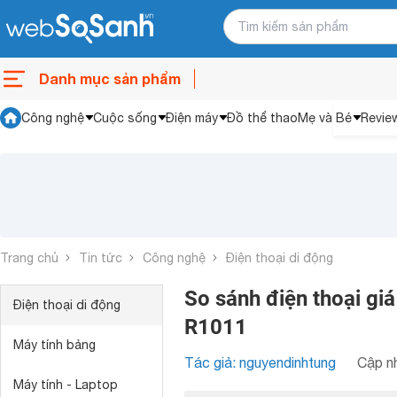
Danh mục sản phẩm
Công nghệ
Cuộc sống
Điện máy
Đồ thể thao
Mẹ và Bé
Revie
Trang chủ
Tin tức
Công nghệ
Điện thoại di động
So sánh điện thoại gi
Điện thoại di động
R1011
Máy tính bảng
Tác giả: nguyendinhtung
Cập nh
Máy tính - Laptop