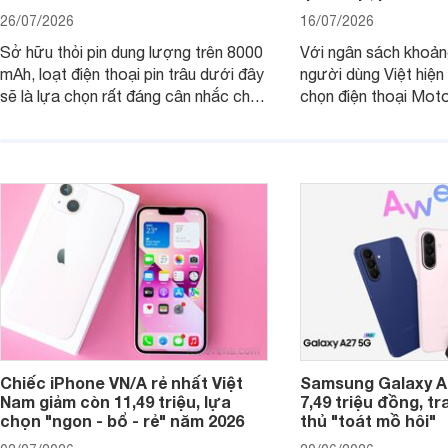
26/07/2026
16/07/2026
Sở hữu thỏi pin dung lượng trên 8000
Với ngân sách khoảng
mAh, loạt điện thoại pin trâu dưới đây
người dùng Việt hiện
sẽ là lựa chọn rất đáng cân nhắc cho
chọn điện thoại Mot
người dùng Việt.
với các nhu cầu sử d
giải trí, chụp ảnh đế
ngày.
Chiếc iPhone VN/A rẻ nhất Việt
Samsung Galaxy A2
Nam giảm còn 11,49 triệu, lựa
7,49 triệu đồng, tr
chọn "ngon - bổ - rẻ" năm 2026
thủ "toát mồ hôi"