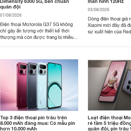
Dimensity 6300 5G, bền chuẩn
màn hình 120Hz
quân đội
03/08/2026
07/08/2026
Dòng điện thoại giá 
Điện thoại Motorola G37 5G không
Xiaomi mới đây đã đ
chỉ gây ấn tượng với thiết kế thời
sự xuất hiện của Re
thượng mà còn được trang bị nhiều
máy đang nhận được
tính năng và công nghệ hiện đại, đáp
của nhiều khách hàng
ứng tốt nhu cầu sử dụng hằng ngày
của người dùng phổ thông.
Top 3 điện thoại pin trâu trên
Loạt điện thoại Mo
8.000 mAh đáng mua: Có mẫu pin
rẻ tầm 5 triệu đồn
hơn 10.000 mAh
quân đội, pin trâu