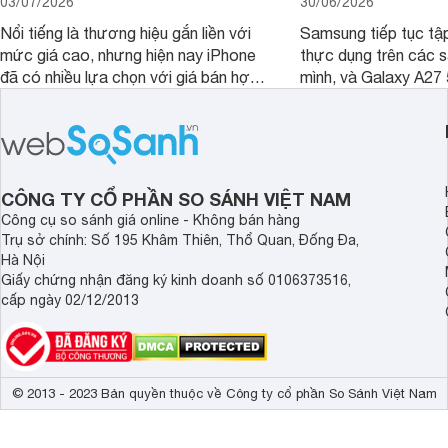
03/07/2026
30/06/2026
Nổi tiếng là thương hiệu gắn liền với
Samsung tiếp tục tập
mức giá cao, nhưng hiện nay iPhone
thực dụng trên các 
đã có nhiều lựa chọn với giá bán hợp
mình, và Galaxy A27
lý hơn, giúp người dùng dễ dàng tiếp
thể hiện rõ định hướ
cận sản phẩm chính hãng.
tới cho người dùng m
lượng với nhiều tran
độ bền bỉ cho nhu cầ
dài.
CÔNG TY CỔ PHẦN SO SÁNH VIỆT NAM
Công cụ so sánh giá online - Không bán hàng
Trụ sở chính: Số 195 Khâm Thiên, Thổ Quan, Đống Đa,
Hà Nội
Giấy chứng nhận đăng ký kinh doanh số 0106373516,
cấp ngày 02/12/2013
© 2013 - 2023 Bản quyền thuộc về Công ty cổ phần So Sánh Việt Nam