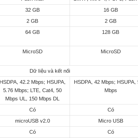
32 GB
16 GB
2 GB
2 GB
64 GB
128 GB
MicroSD
MicroSD
Dữ liệu và kết nối
HSDPA, 42.2 Mbps; HSUPA,
HSDPA, 42 Mbps; HSUPA, 
5.76 Mbps; LTE, Cat4, 50
Mbps
Mbps UL, 150 Mbps DL
Có
Có
microUSB v2.0
Micro USB
Có
Có