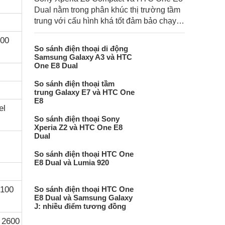
Dual nằm trong phân khúc thị trường tầm
trung với cấu hình khá tốt đảm bảo chạy
mượt mà nhiều ứng dụng khác nhau.
900
So sánh điện thoại di động
Samsung Galaxy A3 và HTC
One E8 Dual
So sánh điện thoại tầm
trung Galaxy E7 và HTC One
E8
el
So sánh điện thoại Sony
Xperia Z2 và HTC One E8
Dual
So sánh điện thoại HTC One
E8 Dual và Lumia 920
2100
So sánh điện thoại HTC One
E8 Dual và Samsung Galaxy
J: nhiều điểm tương đồng
/ 2600