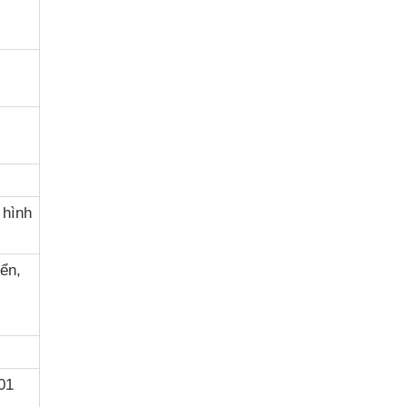
 hình
ển,
01