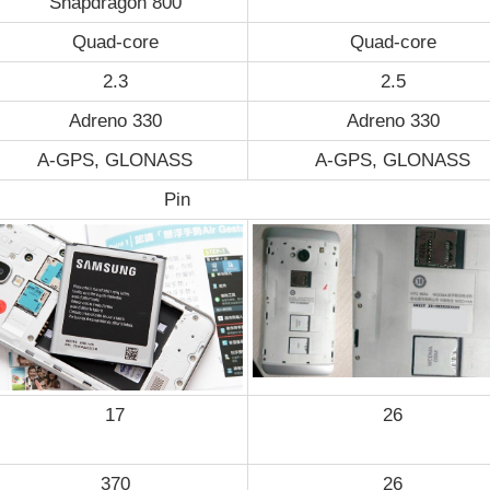
Snapdragon 800
Quad-core
Quad-core
2.3
2.5
Adreno 330
Adreno 330
A-GPS, GLONASS
A-GPS, GLONASS
Pin
17
26
370
26