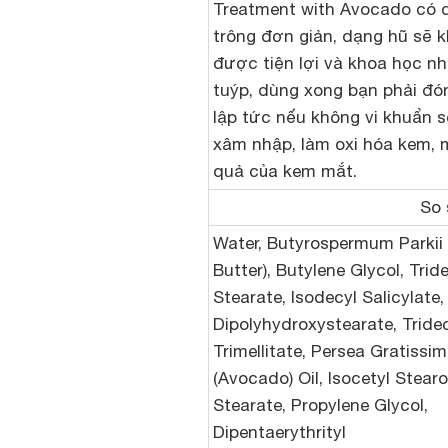
Treatment with Avocado có 
trông đơn giản, dạng hũ sẽ 
được tiện lợi và khoa học n
tuýp, dùng xong bạn phải đón
lập tức nếu không vi khuẩn 
xâm nhập, làm oxi hóa kem, 
quả của kem mắt.
So 
Water, Butyrospermum Parkii
Butter), Butylene Glycol, Trid
Stearate, Isodecyl Salicylate
Dipolyhydroxystearate, Tride
Trimellitate, Persea Gratissi
(Avocado) Oil, Isocetyl Stearo
Stearate, Propylene Glycol,
Dipentaerythrityl