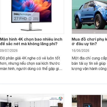
Màn hình 4K chọn bao nhiêu inch
Mua đồ chơi phụ ki
để sắc nét mà không lãng phí?
ở đâu uy tín?
09/07/2026
16/06/2026
Độ phân giải 4K nghe có vẻ luôn tốt
Một địa chỉ cung cấp
hơn, nhưng nếu chọn sai kích thước
bán tải uy tín sẽ giú
màn hình, người dùng có thể gặp giao
lượng vận hành cũng
diện quá nhỏ, phải phóng to nhiều
của chủ xe khi lên đ
hoặc không tận dụng hết không gian
hai" của mình.
hiển thị. Vậy màn hình 4K nên chọn
bao nhiêu inch là hợp lý?