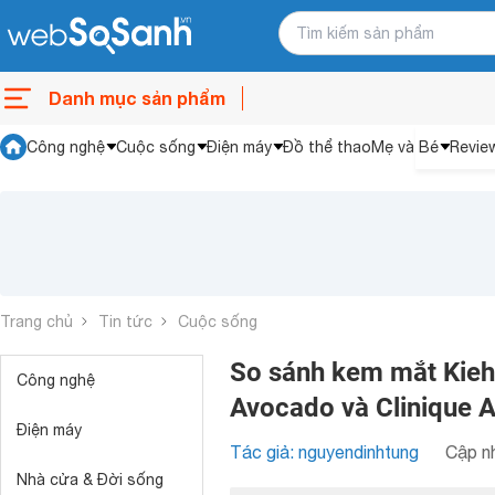
Danh mục sản phẩm
Công nghệ
Cuộc sống
Điện máy
Đồ thể thao
Mẹ và Bé
Revie
Trang chủ
Tin tức
Cuộc sống
So sánh kem mắt Kieh
Công nghệ
Avocado và Clinique A
Điện máy
Tác giả: nguyendinhtung
Cập nh
Nhà cửa & Đời sống