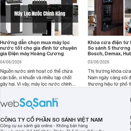
Hướng dẫn chọn mua máy lọc
Khóa cửa điện tử 
nước tốt cho gia đình từ chuyên
So sánh 5 thương 
gia Điện máy Hoàng Cương
Bosch, Demax, Hub
04/06/2026
03/06/2026
Nguồn nước sinh hoạt có thể chứa
Thị trường khóa cửa 
cặn bẩn, vi khuẩn và nhiều tạp chất
Nam ngày càng sôi đ
gây hại. Vì vậy, máy lọc nước chính
thương hiệu từ phổ 
hãng là giải pháp hiệu quả giúp bảo vệ
cấp. Nếu bạn đang b
sức khỏe và đảm bảo nguồn nước
cửa điện tử hãng nào 
sạch cho cả gia đình.
sẽ so sánh 5 thương
tâm nhiều hiện nay: 
Demax, Hubert và Gi
CÔNG TY CỔ PHẦN SO SÁNH VIỆT NAM
Công cụ so sánh giá online - Không bán hàng