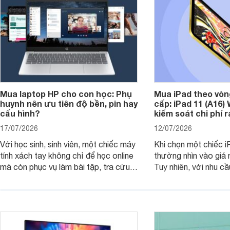
Mua laptop HP cho con học: Phụ
Mua iPad theo vòn
huynh nên ưu tiên độ bền, pin hay
cấp: iPad 11 (A16)
cấu hình?
kiểm soát chi phí 
17/07/2026
12/07/2026
Với học sinh, sinh viên, một chiếc máy
Khi chọn một chiếc i
tính xách tay không chỉ để học online
thường nhìn vào giá 
mà còn phục vụ làm bài tập, tra cứu,
Tuy nhiên, với nhu cầ
thuyết trình và giải trí nhẹ. Khi chọn
việc nhẹ và giải trí t
laptop HP cho con, phụ huynh nên
quan trọng hơn là tổn
nhìn theo nhu cầu sử dụng nhiều năm
mua bản nào, có cần
thay vì chỉ so sánh cấu hình trên giấy.
không, dùng được ba
nên nâng cấp.