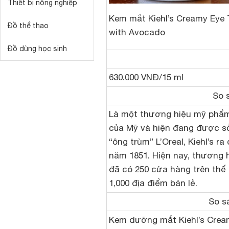
Thiết bị nông nghiệp
Kem mắt Kiehl’s Creamy Eye
Đồ thể thao
with Avocado
Đồ dùng học sinh
630.000 VNĐ/15 ml
So 
Là một thương hiệu mỹ phẩm
của Mỹ và hiện đang được s
“ông trùm” L’Oreal, Kiehl’s ra
năm 1851. Hiện nay, thương 
đã có 250 cửa hàng trên thế 
1,000 địa điểm bán lẻ.
So s
Kem dưỡng mắt Kiehl’s Crea