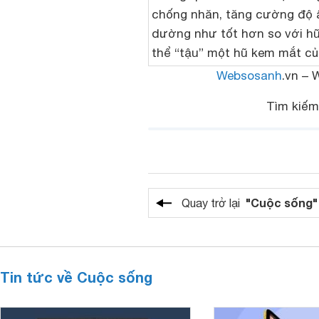
chống nhăn, tăng cường độ ẩ
dường như tốt hơn so với hũ 
thể “tậu” một hũ kem mắt của
Websosanh
.vn – 
Tìm kiế
"Cuộc sống"
Quay trở lại
Tin tức về Cuộc sống