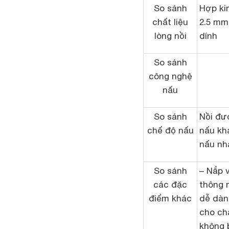
So sánh
Hợp ki
chất liệu
2.5 mm
lòng nồi
dính
So sánh
công nghệ
nấu
So sánh
Nồi đư
chế độ nấu
nấu kh
nấu nh
So sánh
– Nắp 
các đặc
thông 
điểm khác
dễ dàn
cho ch
không 