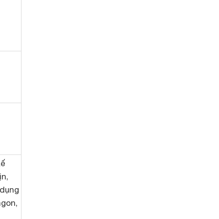
kế
n,
 dụng
gon,