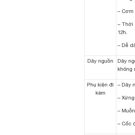
– Cơm 
– Thời
12h.
– Dễ dà
Dây nguồn
Dây ngu
không 
Phụ kiện đi
– Dây 
kèm
– Xửng
– Muỗn
– Cốc 