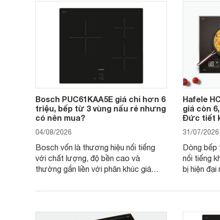
Bosch PUC61KAA5E giá chỉ hơn 6
Hafele HC
triệu, bếp từ 3 vùng nấu rẻ nhưng
giá còn 6
có nên mua?
Đức tiết 
04/08/2026
31/07/2026
Bosch vốn là thương hiệu nổi tiếng
Dòng bếp 
với chất lượng, độ bền cao và
nổi tiếng k
thường gắn liền với phân khúc giá
bị hiện đạ
cao. Tuy nhiên, trên thị trường hiện
536.61.88
nay, mẫu bếp từ Bosch 3 vùng nấu
hàng, siêu 
PUC61KAA5E lại đang được nhiều
đưa tới lự
đơn vị phân phối với mức giá khá dễ
gia đình.