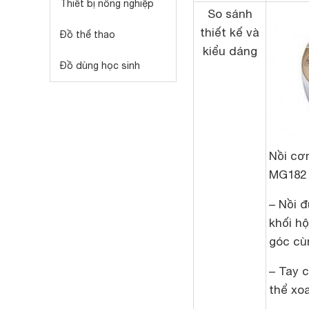
Thiết bị nông nghiệp
So sánh
thiết kế và
Đồ thể thao
kiểu dáng
Đồ dùng học sinh
Nồi cơ
MG182
– Nồi 
khối h
góc cù
– Tay 
thể xo