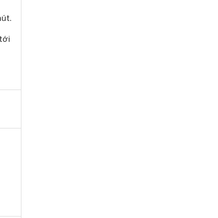
út.
tới