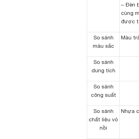
– Đèn b
cùng mà
được th
So sánh
Màu tr
màu sắc
So sánh
dung tích
So sánh
công suất
So sánh
Nhựa c
chất liệu vỏ
nồi