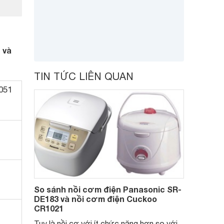
 và
TIN TỨC LIÊN QUAN
051
So sánh nồi cơm điện Panasonic SR-
DE183 và nồi cơm điện Cuckoo
CR1021
Tuy là nồi cơ với ít chức năng hơn so với