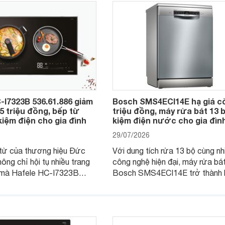
-I7323B 536.61.886 giảm
Bosch SMS4ECI14E hạ giá c
,5 triệu đồng, bếp từ
triệu đồng, máy rửa bát 13 b
kiệm điện cho gia đình
kiệm điện nước cho gia đìn
29/07/2026
từ của thương hiệu Đức
Với dung tích rửa 13 bộ cùng nh
hông chỉ hội tụ nhiều trang
công nghệ hiện đại, máy rửa bá
i mà Hafele HC-I7323B
Bosch SMS4ECI14E trở thành 
6 còn đang được nhiều cửa
chọn đáng cân nhắc cho các gia
thị điện máy giảm giá sâu,
Việt, nhất là trong bối cảnh giá 
a chọn chất lượng cho các
đang được điều chỉnh giảm sâu