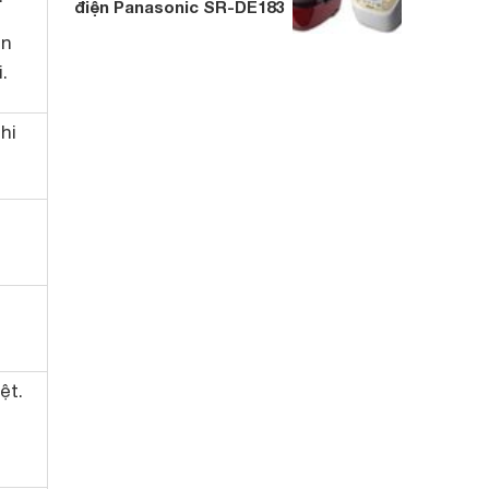
điện Panasonic SR-DE183
ển
.
hi
ệt.