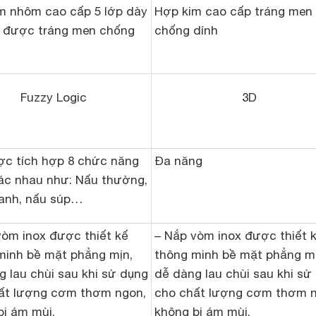
m nhôm cao cấp 5 lớp dày
Hợp kim cao cấp tráng men
 được tráng men chống
chống dính
Fuzzy Logic
3D
ợc tích hợp 8 chức năng
Đa năng
ác nhau như: Nấu thường,
anh, nấu súp…
vòm inox được thiết kế
– Nắp vòm inox được thiết 
minh bề mặt phẳng mịn,
thông minh bề mặt phẳng mị
g lau chùi sau khi sử dụng
dễ dàng lau chùi sau khi sử
ất lượng cơm thơm ngon,
cho chất lượng cơm thơm n
bị ám mùi.
không bị ám mùi.