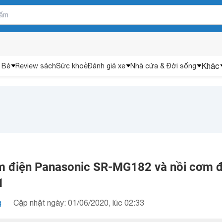
Khác
 Bé
Review sách
Sức khoẻ
Đánh giá xe
Nhà cửa & Đời sống
m điện Panasonic SR-MG182 và nồi cơm đ
1
g
Cập nhật ngày: 01/06/2020, lúc 02:33