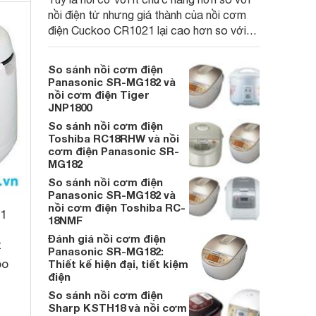
nồi điện tử nhưng giá thành của nồi cơm
điện Cuckoo CR1021 lại cao hơn so với
nồi cơm điện tử Panasonic SR-DE183.
So sánh nồi cơm điện
Panasonic SR-MG182 và
nồi cơm điện Tiger
JNP1800
So sánh nồi cơm điện
Toshiba RC18RHW và nồi
cơm điện Panasonic SR-
MG182
So sánh nồi cơm điện
Panasonic SR-MG182 và
nồi cơm điện Toshiba RC-
1
18NMF
Đánh giá nồi cơm điện
t
Panasonic SR-MG182:
bo
Thiết kế hiện đại, tiết kiệm
điện
So sánh nồi cơm điện
Sharp KSTH18 và nồi cơm
.