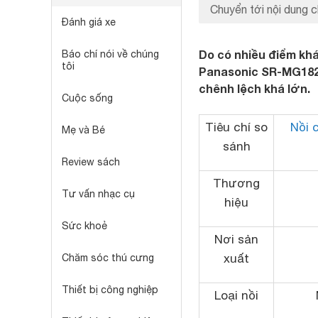
Chuyển tới nội dung c
Đánh giá xe
Do có nhiều điểm khá
Báo chí nói về chúng
tôi
Panasonic SR-MG182 
chênh lệch khá lớn.
Cuộc sống
Tiêu chí so
Nồi 
Mẹ và Bé
sánh
Review sách
Thương
Tư vấn nhạc cụ
hiệu
Sức khoẻ
Nơi sản
xuất
Chăm sóc thú cưng
Thiết bị công nghiệp
Loại nồi