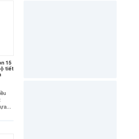
òn 15
ộ tiết
h
iều
t
lựa
 đình
bán
.