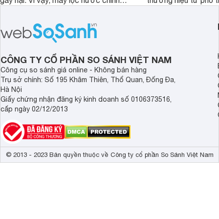
gây hại. Vì vậy, máy lọc nước chính
thương hiệu từ phổ 
hãng là giải pháp hiệu quả giúp bảo vệ
cấp. Nếu bạn đang b
sức khỏe và đảm bảo nguồn nước
cửa điện tử hãng nào 
sạch cho cả gia đình.
sẽ so sánh 5 thương
tâm nhiều hiện nay: 
Demax, Hubert và Gi
CÔNG TY CỔ PHẦN SO SÁNH VIỆT NAM
Công cụ so sánh giá online - Không bán hàng
Trụ sở chính: Số 195 Khâm Thiên, Thổ Quan, Đống Đa,
Hà Nội
Giấy chứng nhận đăng ký kinh doanh số 0106373516,
cấp ngày 02/12/2013
© 2013 - 2023 Bản quyền thuộc về Công ty cổ phần So Sánh Việt Nam