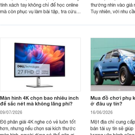
tính xách tay không chỉ để học online
thường nhìn vào giá 
mà còn phục vụ làm bài tập, tra cứu,
Tuy nhiên, với nhu cầ
thuyết trình và giải trí nhẹ. Khi chọn
việc nhẹ và giải trí t
laptop HP cho con, phụ huynh nên
quan trọng hơn là tổn
nhìn theo nhu cầu sử dụng nhiều năm
mua bản nào, có cần
thay vì chỉ so sánh cấu hình trên giấy.
không, dùng được ba
nên nâng cấp.
Màn hình 4K chọn bao nhiêu inch
Mua đồ chơi phụ ki
để sắc nét mà không lãng phí?
ở đâu uy tín?
09/07/2026
16/06/2026
Độ phân giải 4K nghe có vẻ luôn tốt
Một địa chỉ cung cấp
hơn, nhưng nếu chọn sai kích thước
bán tải uy tín sẽ giú