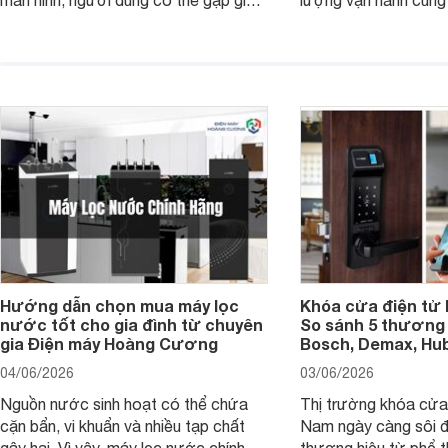
màn hình, người dùng có thể gặp giao
lượng vận hành cũng
diện quá nhỏ, phải phóng to nhiều
của chủ xe khi lên đ
hoặc không tận dụng hết không gian
hai" của mình.
hiển thị. Vậy màn hình 4K nên chọn
bao nhiêu inch là hợp lý?
Hướng dẫn chọn mua máy lọc
Khóa cửa điện tử 
nước tốt cho gia đình từ chuyên
So sánh 5 thương 
gia Điện máy Hoàng Cương
Bosch, Demax, Hub
04/06/2026
03/06/2026
Nguồn nước sinh hoạt có thể chứa
Thị trường khóa cửa 
cặn bẩn, vi khuẩn và nhiều tạp chất
Nam ngày càng sôi đ