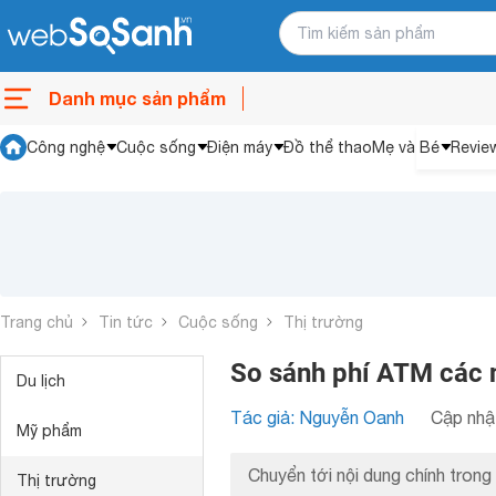
Danh mục sản phẩm
Công nghệ
Cuộc sống
Điện máy
Đồ thể thao
Mẹ và Bé
Revie
Trang chủ
Tin tức
Cuộc sống
Thị trường
So sánh phí ATM các 
Du lịch
Tác giả: Nguyễn Oanh
Cập nhật
Mỹ phẩm
Chuyển tới nội dung chính trong 
Thị trường