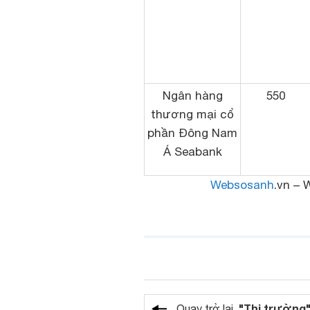
Ngân hàng
550
thương mại cổ
phần Đông Nam
Á Seabank
Websosanh
.vn – 
"Thị trường
Quay trở lại