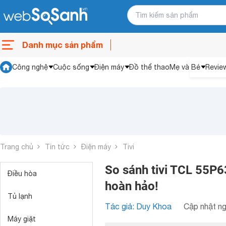
Danh mục sản phẩm
Công nghệ
Cuộc sống
Điện máy
Đồ thể thao
Mẹ và Bé
Revie
Trang chủ
Tin tức
Điện máy
Tivi
So sánh tivi TCL 55P6
Điều hòa
hoàn hảo!
Tủ lạnh
Tác giả: Duy Khoa
Cập nhật ng
Máy giặt