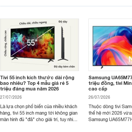
được nhiều cửa hàng điện máy giảm
cùng mức giá đang đ
giá sâu.
thống bán lẻ điều ch
hấp dẫn.
Tivi 55 inch kích thước dài rộng
Samsung UA65M77H
bao nhiêu? Top 4 mẫu giá rẻ 5
triệu đồng, tivi Mi
triệu đáng mua năm 2026
cao cấp
27/07/2026
26/07/2026
Là lựa chọn phổ biến của nhiều khách
Thuộc dòng tivi Sam
hàng, tivi 55 inch mang tới không gian
thế hệ mới 2026 vừa t
màn hình đủ "đã" cho giải trí, tuy nhiên
Samsung UA65M77HA 
việc lựa chọn cũng cần hợp với với
trang