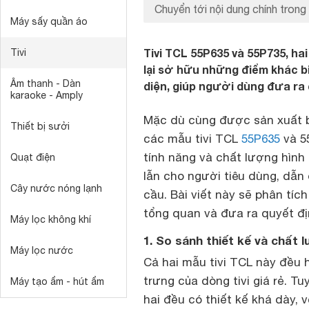
Chuyển tới nội dung chính trong 
Máy sấy quần áo
Tivi TCL 55P635 và 55P735, h
Tivi
lại sở hữu những điểm khác bi
Âm thanh - Dàn
diện, giúp người dùng đưa ra
karaoke - Amply
Mặc dù cùng được sản xuất b
Thiết bị sưởi
các mẫu tivi TCL
55P635
và 55
tính năng và chất lượng hình
Quạt điện
lẫn cho người tiêu dùng, dẫn
Cây nước nóng lạnh
cầu. Bài viết này sẽ phân tíc
tổng quan và đưa ra quyết đị
Máy lọc không khí
1. So sánh thiết kế và chất 
Máy lọc nước
Cả hai mẫu tivi TCL này đều 
trưng của dòng tivi giá rẻ. T
Máy tạo ẩm - hút ẩm
hai đều có thiết kế khá dày, 