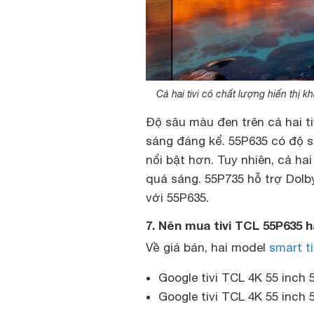
Cả hai tivi có chất lượng hiển thị
Độ sâu màu đen trên cả hai ti
sáng đáng kể. 55P635 có độ 
nổi bật hơn. Tuy nhiên, cả ha
quá sáng. 55P735 hỗ trợ Dolb
với 55P635.
7. Nên mua tivi TCL 55P635 
Về giá bán, hai model
smart t
Google tivi TCL 4K 55 inch
Google tivi TCL 4K 55 inch