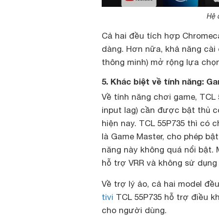
Hệ 
Cả hai đều tích hợp Chromeca
dàng. Hơn nữa, khả năng cài
thông minh) mở rộng lựa chọn g
5. Khác biệt về tính năng: G
Về tính năng chơi game, TCL 
input lag) cần được bật thủ c
hiện nay. TCL 55P735 thì có
là Game Master, cho phép bật 
năng này không quá nổi bật. 
hỗ trợ VRR và không sử dụng
Về trợ lý ảo, cả hai model đề
tivi
TCL 55P735 hỗ trợ điều khi
cho người dùng.