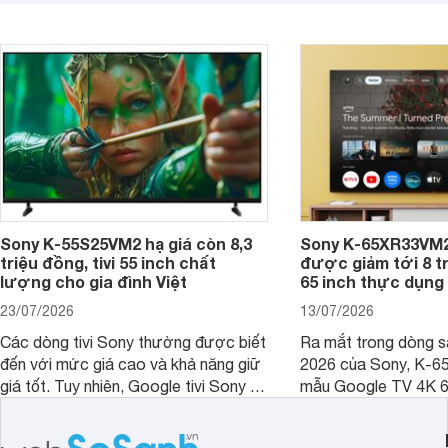
không gian sử dụng. Vậy tivi 55 inch
kích thước dài rộng bao nhiêu cm và
dùng cho phòng bao nhiêu m2?
Sony K-55S25VM2 hạ giá còn 8,3
Sony K-65XR33VM2
triệu đồng, tivi 55 inch chất
được giảm tới 8 tr
lượng cho gia đình Việt
65 inch thực dụng
23/07/2026
13/07/2026
Các dòng tivi Sony thường được biết
Ra mắt trong dòng 
đến với mức giá cao và khả năng giữ
2026 của Sony, K-6
giá tốt. Tuy nhiên, Google tivi Sony 55
mẫu Google TV 4K 6
inch K-55S25VM2 lại là một trường
trang bị bộ xử lý XR
hợp đáng chú ý khi có mức giá dễ
tảng Google TV cùng