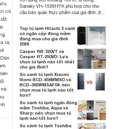
lưu.
Sanaky VH-1599HYK phù hợp cho nhu
ơi có
cầu bảo quản thực phẩm của gia đình, đặc
uất
biệt trong mùa hè khi nhu cầu trữ đông
tăng cao.
ại
Top tủ lạnh Hitachi 2 cánh
có ngăn cấp đông mềm
ng
đáng mua cho gia đình
a ra,
2026
sẽ
Casper RB-320VT và
Casper RT-250VD: Lựa
. Dàn
chọn tủ lạnh nào tốt nhất
làm
cho gia đình?
 bên
So sánh tủ lạnh Xiaomi
Viomi BCD-456WMSD và
ổi
BCD–365WMSAF04: nên
 né
chọn mua tủ lạnh nào tốt
hơn?
hu
So sánh tủ lạnh ngăn đông
ình
mềm Toshiba, Aqua và
Sharp: nên chọn mua tủ
lạnh nào tốt hơn?
So sánh tủ lạnh Toshiba