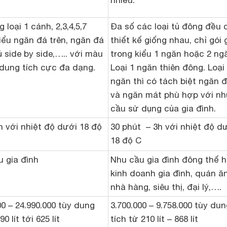
nhiều.
 loại 1 cánh, 2,3,4,5,7
Đa số các loại tủ đông đều 
iểu ngăn đá trên, ngăn đá
thiết kế giống nhau, chỉ gói
ủ side by side,….. với màu
trong kiểu 1 ngăn hoặc 2 ng
dung tích cực đa dạng.
Loại 1 ngăn thiên đông. Loại
ngăn thì có tách biệt ngăn 
và ngăn mát phù hợp với nh
cầu sử dụng của gia đình.
h với nhiệt độ dưới 18 độ
30 phút – 3h với nhiệt độ d
18 độ C
 gia đình
Nhu cầu gia đình đông thế h
kinh doanh gia đình, quán ăn
nhà hàng, siêu thị, đại lý,….
00 – 24.990.000 tùy dung
3.700.000 – 9.758.000 tùy du
90 lít tới 625 lít
tích từ 210 lít – 868 lít