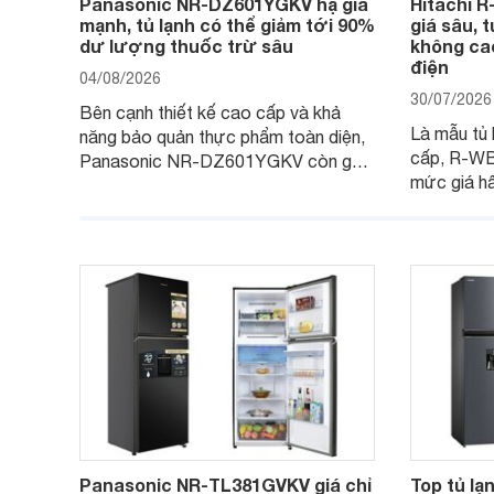
Panasonic NR-DZ601YGKV hạ giá
Hitachi 
mạnh, tủ lạnh có thể giảm tới 90%
giá sâu, 
dư lượng thuốc trừ sâu
không cao
điện
04/08/2026
30/07/2026
Bên cạnh thiết kế cao cấp và khả
Là mẫu tủ 
năng bảo quản thực phẩm toàn diện,
cấp, R-W
Panasonic NR-DZ601YGKV còn gây
mức giá h
chú ý với công nghệ Nanoe™ X độc
trình giảm 
quyền, được hãng công bố có khả
đáng cân n
năng giảm tới 90% dư lượng thuốc
đang tìm k
trừ sâu còn tồn đọng trên thực phẩm.
nhiều công
Panasonic NR-TL381GVKV giá chỉ
Top tủ lạ