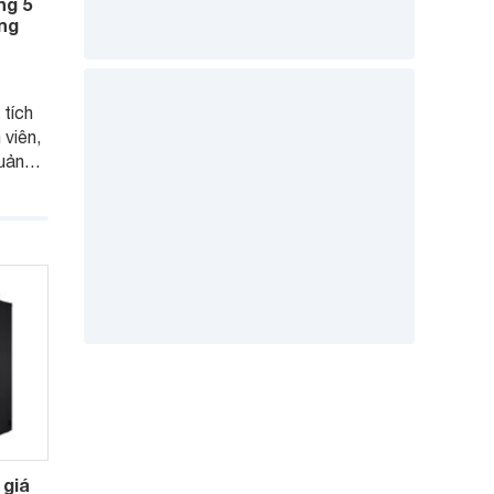
ng 5
áng
 tích
 viên,
uản
g tiết
chọn
m.
 giá