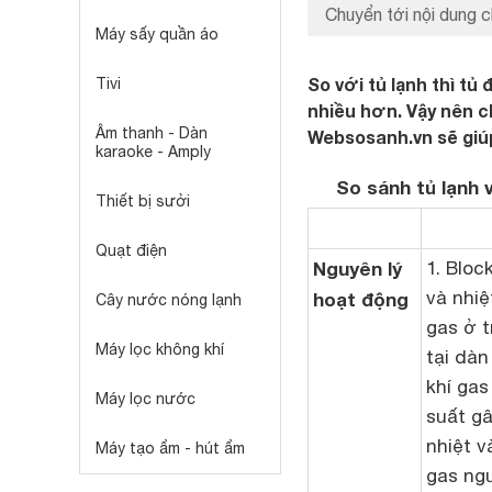
Chuyển tới nội dung c
Máy sấy quần áo
So với tủ lạnh thì t
Tivi
nhiều hơn. Vậy nên c
Âm thanh - Dàn
Websosanh.vn sẽ giúp 
karaoke - Amply
So sánh tủ lạnh 
Thiết bị sưởi
Quạt điện
Nguyên lý
1. Bloc
và nhiệ
hoạt động
Cây nước nóng lạnh
gas ở t
Máy lọc không khí
tại dàn
khí gas
Máy lọc nước
suất gâ
nhiệt v
Máy tạo ẩm - hút ẩm
gas ngu