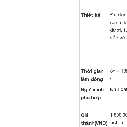
Thiết kế
Đa dạng
cánh, k
dưới, t
sắc và 
Thời gian
3h – 18
C
làm đông
Ngữ cảnh
Nhu cầu
phù hợp
Giá
1.800.0
tích từ 
thành(VNĐ)