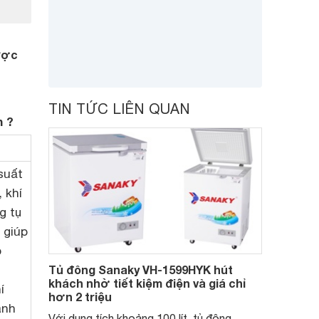
được
TIN TỨC LIÊN QUAN
h ?
 suất
 khí
g tụ
 giúp
p
Tủ đông Sanaky VH-1599HYK hút
khách nhờ tiết kiệm điện và giá chỉ
í
hơn 2 triệu
ành
Với dung tích khoảng 100 lít, tủ đông