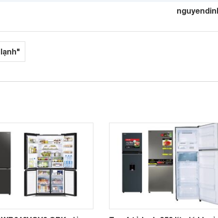
nguyendin
 lạnh"