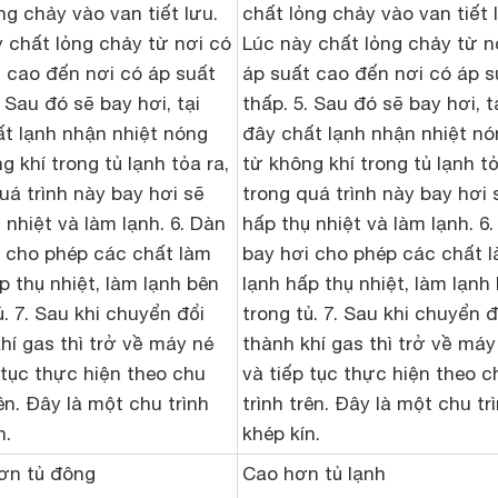
ng chảy vào van tiết lưu.
chất lỏng chảy vào van tiết 
 chất lỏng chảy từ nơi có
Lúc này chất lỏng chảy từ n
 cao đến nơi có áp suất
áp suất cao đến nơi có áp s
. Sau đó sẽ bay hơi, tại
thấp. 5. Sau đó sẽ bay hơi, t
t lạnh nhận nhiệt nóng
đây chất lạnh nhận nhiệt nó
g khí trong tủ lạnh tỏa ra,
từ không khí trong tủ lạnh tỏ
uá trình này bay hơi sẽ
trong quá trình này bay hơi 
 nhiệt và làm lạnh. 6. Dàn
hấp thụ nhiệt và làm lạnh. 6
i cho phép các chất làm
bay hơi cho phép các chất 
p thụ nhiệt, làm lạnh bên
lạnh hấp thụ nhiệt, làm lạnh
ủ. 7. Sau khi chuyển đổi
trong tủ. 7. Sau khi chuyển đ
hí gas thì trở về máy né
thành khí gas thì trở về máy
 tục thực hiện theo chu
và tiếp tục thực hiện theo c
rên. Đây là một chu trình
trình trên. Đây là một chu tr
n.
khép kín.
ơn tủ đông
Cao hơn tủ lạnh