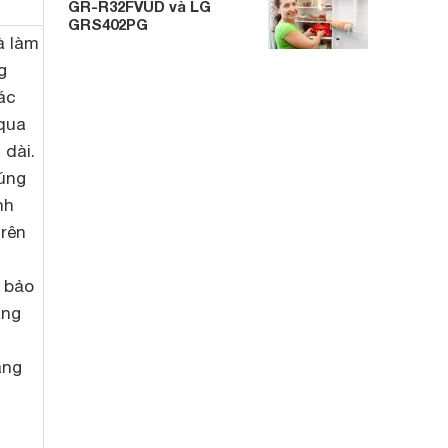
GR-R32FVUD và LG
GRS402PG
à làm
g
ác
qua
 dài.
úng
nh
trên
 bảo
àng
ăng
g