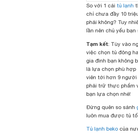
So với 1 cái
tủ lạnh
t
chỉ chưa đầy 10 triệ
phải không? Tuy nhi
lần nên chủ yếu bạn 
Tạm kết
: Tùy vào n
việc chọn tủ đông ha
gia đình bạn không b
là lựa chọn phù hợp
viên tới hơn 9 người
phải trữ thực phẩm v
bạn lựa chọn nhé!
Đừng quên so sánh
luôn mua được tủ tốt
Tủ lạnh beko
của nướ