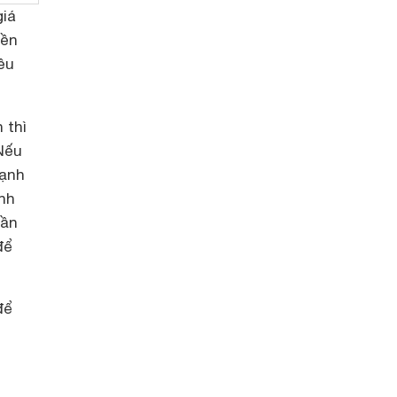
giá
iền
ều
 thì
 Nếu
lạnh
ành
cần
để
để