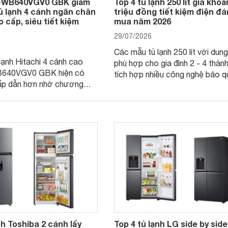
R-WB640VGV0 GBK giảm
Top 4 tủ lạnh 250 lít giá khoả
tủ lạnh 4 cánh ngăn chân
triệu đồng tiết kiệm điện đ
 cấp, siêu tiết kiệm
mua năm 2026
29/07/2026
Các mẫu tủ lạnh 250 lít với dung
lạnh Hitachi 4 cánh cao
phù hợp cho gia đình 2 - 4 thành
B640VGV0 GBK hiện có
tích hợp nhiều công nghệ bảo q
ấp dẫn hơn nhờ chương
thực phẩm hiện đại cùng khả năn
giá, trở thành lựa chọn
kiệm điện hiệu quả đang là lựa 
hắc cho các gia đình Việt
được nhiều người dùng quan tâ
iếm sản phẩm dung tích lớn,
 nghệ.
nh Toshiba 2 cánh lấy
Top 4 tủ lạnh LG side by side