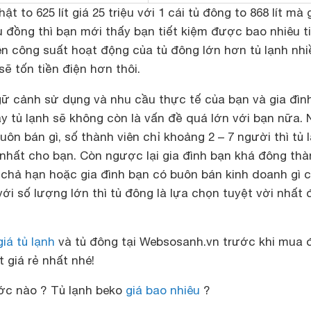
hật to 625 lít giá 25 triệu với 1 cái tủ đông to 868 lít mà 
u đồng thì bạn mới thấy bạn tiết kiệm được bao nhiêu t
ên công suất hoạt động của tủ đông lớn hơn tủ lạnh nhi
sẽ tốn tiền điện hơn thôi.
gữ cảnh sử dụng và nhu cầu thực tế của bạn và gia đình
y tủ lạnh sẽ không còn là vấn đề quá lớn với bạn nữa.
uôn bán gì, số thành viên chỉ khoảng 2 – 7 người thì tủ 
 nhất cho bạn. Còn ngược lại gia đình bạn khá đông th
 chả hạn hoặc gia đình bạn có buôn bán kinh doanh gì 
ới số lượng lớn thì tủ đông là lựa chọn tuyệt vời nhất 
giá tủ lạnh
và tủ đông tại Websosanh.vn trước khi mua 
 giá rẻ nhất nhé!
c nào ? Tủ lạnh beko
giá bao nhiêu
?