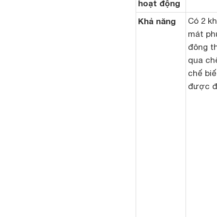
hoạt động
Khả năng
Có 2 k
mát ph
đông t
qua ch
chế biế
được đ