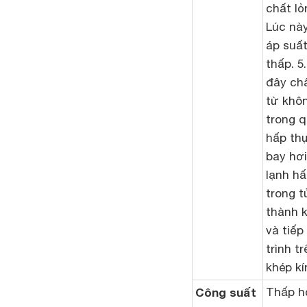
chất lỏ
Lúc này
áp suất
thấp. 5
đây chấ
từ khôn
trong q
hấp thụ
bay hơ
lạnh hấ
trong t
thành k
và tiếp
trình t
khép kí
Công suất
Thấp h