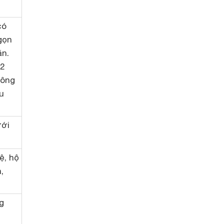
có
 gọn
ăn.
 2
đông
u
ưới
ệ, hộ
,
ng