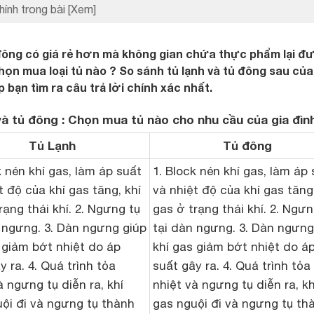
hính trong bài
[Xem]
ủ đông có giá rẻ hơn mà không gian chứa thực phẩm lại 
họn mua loại tủ nào ? So sánh tủ lạnh và tủ đông sau của
bạn tìm ra câu trả lời chính xác nhất.
và tủ đông : Chọn mua tủ nào cho nhu cầu của gia đìn
Tủ Lạnh
Tủ đông
k nén khí gas, làm áp suất
1. Block nén khí gas, làm áp
t độ của khí gas tăng, khí
và nhiệt độ của khí gas tăng,
rạng thái khí. 2. Ngưng tụ
gas ở trạng thái khí. 2. Ngưn
 ngưng. 3. Dàn ngưng giúp
tại dàn ngưng. 3. Dàn ngưng
 giảm bớt nhiệt do áp
khí gas giảm bớt nhiệt do á
y ra. 4. Quá trình tỏa
suất gây ra. 4. Quá trình tỏa
à ngưng tụ diễn ra, khí
nhiệt và ngưng tụ diễn ra, kh
ội đi và ngưng tụ thành
gas nguội đi và ngưng tụ th