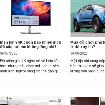
nên nâng cấp.
Màn hình 4K chọn bao nhiêu inch
Mua đồ chơi phụ ki
để sắc nét mà không lãng phí?
ở đâu uy tín?
09/07/2026
16/06/2026
Độ phân giải 4K nghe có vẻ luôn tốt
Một địa chỉ cung cấp
hơn, nhưng nếu chọn sai kích thước
bán tải uy tín sẽ giú
màn hình, người dùng có thể gặp giao
lượng vận hành cũng
diện quá nhỏ, phải phóng to nhiều
của chủ xe khi lên đ
hoặc không tận dụng hết không gian
hai" của mình.
hiển thị. Vậy màn hình 4K nên chọn
bao nhiêu inch là hợp lý?