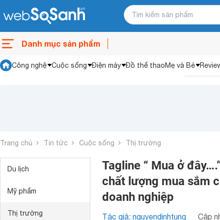
Danh mục sản phẩm
Công nghệ
Cuộc sống
Điện máy
Đồ thể thao
Mẹ và Bé
Revie
Trang chủ
Tin tức
Cuộc sống
Thị trường
Tagline “ Mua ở đây….”
Du lịch
chất lượng mua sắm ch
Mỹ phẩm
doanh nghiệp
Thị trường
Tác giả: nguyendinhtung
Cập nh