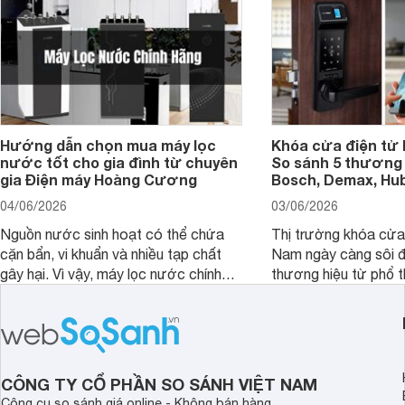
Hướng dẫn chọn mua máy lọc
Khóa cửa điện tử 
nước tốt cho gia đình từ chuyên
So sánh 5 thương 
gia Điện máy Hoàng Cương
Bosch, Demax, Hub
04/06/2026
03/06/2026
Nguồn nước sinh hoạt có thể chứa
Thị trường khóa cửa 
cặn bẩn, vi khuẩn và nhiều tạp chất
Nam ngày càng sôi đ
gây hại. Vì vậy, máy lọc nước chính
thương hiệu từ phổ 
hãng là giải pháp hiệu quả giúp bảo vệ
cấp. Nếu bạn đang b
sức khỏe và đảm bảo nguồn nước
cửa điện tử hãng nào 
sạch cho cả gia đình.
sẽ so sánh 5 thương
tâm nhiều hiện nay: 
Demax, Hubert và Gi
CÔNG TY CỔ PHẦN SO SÁNH VIỆT NAM
Công cụ so sánh giá online - Không bán hàng