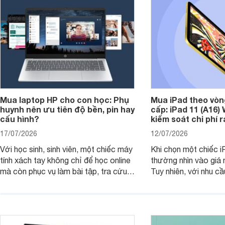
Mua laptop HP cho con học: Phụ
Mua iPad theo vòn
huynh nên ưu tiên độ bền, pin hay
cấp: iPad 11 (A16)
cấu hình?
kiểm soát chi phí 
17/07/2026
12/07/2026
Với học sinh, sinh viên, một chiếc máy
Khi chọn một chiếc i
tính xách tay không chỉ để học online
thường nhìn vào giá 
mà còn phục vụ làm bài tập, tra cứu,
Tuy nhiên, với nhu cầ
thuyết trình và giải trí nhẹ. Khi chọn
việc nhẹ và giải trí t
laptop HP cho con, phụ huynh nên
quan trọng hơn là tổn
nhìn theo nhu cầu sử dụng nhiều năm
mua bản nào, có cần
thay vì chỉ so sánh cấu hình trên giấy.
không, dùng được ba