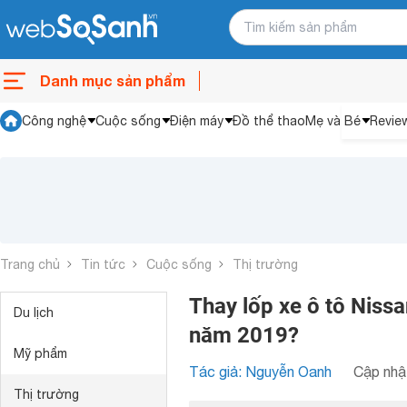
Danh mục sản phẩm
Công nghệ
Cuộc sống
Điện máy
Đồ thể thao
Mẹ và Bé
Revie
Trang chủ
Tin tức
Cuộc sống
Thị trường
Thay lốp xe ô tô Nissa
Du lịch
năm 2019?
Mỹ phẩm
Tác giả: Nguyễn Oanh
Cập nhật
Thị trường