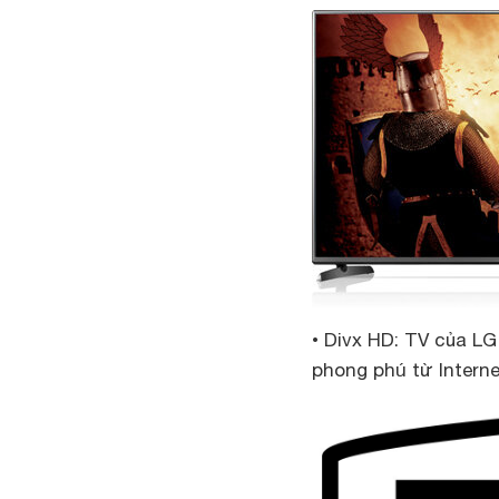
• Divx HD: TV của L
phong phú từ Intern