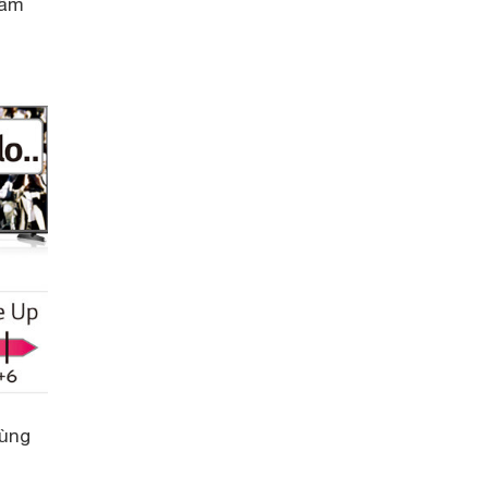
 âm
dùng