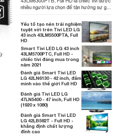
43LM6300PTB, Full HD là chiếc tivi được
nhiều người lựa chọn để tận hưởng sự giải
trí.
Yếu tố tạo nên trải nghiệm
tuyệt vời trên Tivi LED LG
43 inch 43LM5500PTA, Full
HD
Smart Tivi LED LG 43 inch
43LM5700PTC, Full HD -
iữ
chiếc tivi đáng mua trong
năm 2021
Đánh giá Smart Tivi LED
LG 42LN6130 - 42 inch, đắm
mình vào thế giới Full HD
Đánh giá Tivi LED LG
47LN5400 - 47 inch, Full HD
(1920 x 1080)
Đánh giá Smart Tivi LED
LG 42LB582T - Full HD -
khẳng định chất lượng
đỉnh cao