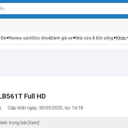
Khác
 Bé
Review sách
Sức khoẻ
Đánh giá xe
Nhà cửa & Đời sống
LB561T Full HD
g
Cập nhật ngày: 30/05/2020, lúc 14:18
hính trong bài
[Xem]