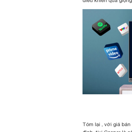
điều khiển qua giọng 
Tóm lại , với giá bá