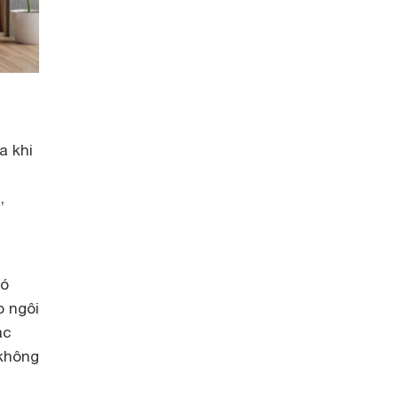
a khi
,
có
o ngôi
ác
 không