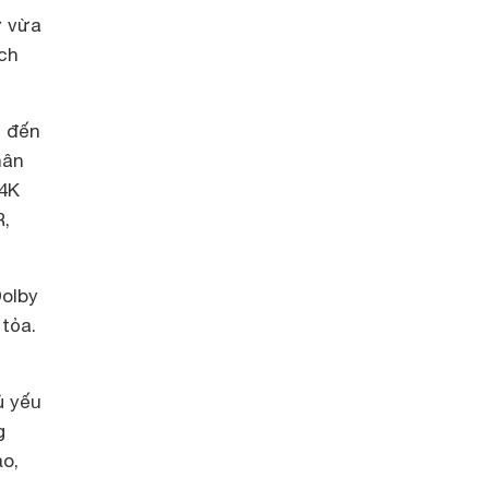
ỡ vừa
ích
g đến
hân
 4K
R,
Dolby
 tỏa.
ủ yếu
g
ảo,