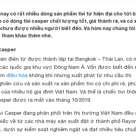
nay có rất nhiều dòng sản phẩm tivi từ hiện đại cho tới b
ên có dòng tivi casper chất lượng tốt, giá thành rẻ, và có 
 chưa được nhiều người biết đến. Và hôm nay chúng tôi
n tham khảo thêm nhé.
 Casper
oàn điện tử được thành lập tại Bangkok – Thái Lan, có
 các quốc gia khu vực Đông Nam Á. Vốn được biết đến 
hẩm
điều hòa
không khí nhưng xuất phát từ nhu cầu thị
hiên cứu và sản xuất ra sản phẩm tivi có chi phí rẻ, ph
 của nhiều hộ gia đình Việt Nam. Và thế là chiếc tivi thô
asper được ra mắt vào tháng 10/2019.
vi Casper đang phân phối trên thị trường Việt Nam đều
iếc về từ các nhà máy sản xuất đặt ở thành phố Rayo
n, dưới sự kiểm soát nghiêm ngặt và đạt nhiều tiêu chu