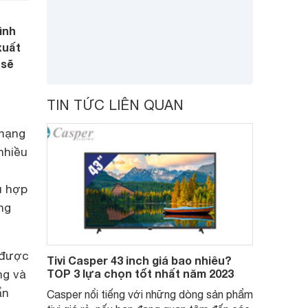
ình
xuất
 sẽ
TIN TỨC LIÊN QUAN
 mạng
nhiều
ù hợp
ng
 được
Tivi Casper 43 inch giá bao nhiêu?
TOP 3 lựa chọn tốt nhất năm 2023
ng và
ẩn
Casper nổi tiếng với những dòng sản phẩm