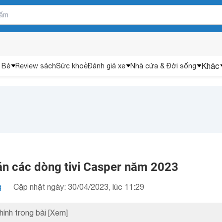
Khác
 Bé
Review sách
Sức khoẻ
Đánh giá xe
Nhà cửa & Đời sống
án các dòng tivi Casper năm 2023
g
Cập nhật ngày: 30/04/2023, lúc 11:29
hính trong bài
[Xem]