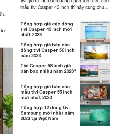
tivi giá rẻ, nếu bạn đang quan tâm đến các
mẫu tivi Casper 43 inch thì hãy cùng chúng
tôi điểm qua giá bán mới nhất cũng như
iều
top 3 mẫu tivi Casper 43 inch được người
Tổng hợp giá các dòng
dùng ưa chuộng nhất năm 2023 này.
tivi Casper 43 inch mới
hẩm
nhất 2023
Tổng hợp giá bán các
dòng tivi Casper 50 inch
năm 2023
Tivi Casper 58 inch giá
bán bao nhiêu năm 2023?
Tổng hợp giá bán các
mẫu tivi Casper 55 inch
mới nhất 2023
Tổng hợp 12 dòng tivi
Samsung mới nhất năm
2023 tại Việt Nam