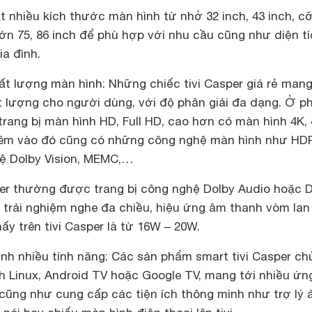
 nhiều kích thước màn hình từ nhở 32 inch, 43 inch, c
lớn 75, 86 inch để phù hợp với nhu cầu cũng như diện t
ia đình.
ất lượng màn hình: Những chiếc tivi Casper giá rẻ man
t lượng cho người dùng, với độ phân giải đa dạng. Ở p
trang bị màn hình HD, Full HD, cao hơn có màn hình 4K,
hêm vào đó cũng có những công nghệ màn hình như HD
ệ Dolby Vision, MEMC,…
per thường được trang bị công nghệ Dolby Audio hoặc 
i trải nghiệm nghe đa chiều, hiệu ứng âm thanh vòm lan
y trên tivi Casper là từ 16W – 20W.
ành nhiều tính năng: Các sản phẩm smart tivi Casper ch
h Linux, Android TV hoặc Google TV, mang tới nhiều ứn
vi cũng như cung cấp các tiện ích thông minh như trợ lý 