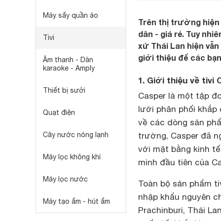
Máy sấy quần áo
Trên thị trường hiện 
dân - giá rẻ. Tuy nhi
Tivi
xứ Thái Lan hiện vẫn
giới thiệu để các bạ
Âm thanh - Dàn
karaoke - Amply
1. Giới thiệu về tivi
Thiết bị sưởi
Casper là một tập đ
lưới phân phối khắp
Quạt điện
về các dòng sản p
Cây nước nóng lạnh
trường, Casper đã ng
với mặt bằng kinh tế
Máy lọc không khí
minh đầu tiên của C
Máy lọc nước
Toàn bộ sản phẩm ti
nhập khẩu nguyên ch
Máy tạo ẩm - hút ẩm
Prachinburi, Thái La