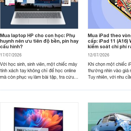
Mua laptop HP cho con học: Phụ
Mua iPad theo vòn
huynh nên ưu tiên độ bền, pin hay
cấp: iPad 11 (A16)
cấu hình?
kiểm soát chi phí 
17/07/2026
12/07/2026
Với học sinh, sinh viên, một chiếc máy
Khi chọn một chiếc i
tính xách tay không chỉ để học online
thường nhìn vào giá 
mà còn phục vụ làm bài tập, tra cứu,
Tuy nhiên, với nhu cầ
thuyết trình và giải trí nhẹ. Khi chọn
việc nhẹ và giải trí t
laptop HP cho con, phụ huynh nên
quan trọng hơn là tổn
nhìn theo nhu cầu sử dụng nhiều năm
mua bản nào, có cần
thay vì chỉ so sánh cấu hình trên giấy.
không, dùng được ba
nên nâng cấp.