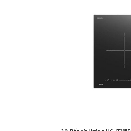
3.2. Bếp từ Hafele HC-I7365