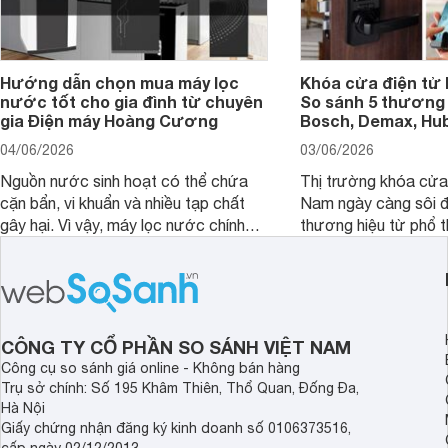
Hướng dẫn chọn mua máy lọc
Khóa cửa điện tử 
nước tốt cho gia đình từ chuyên
So sánh 5 thương 
gia Điện máy Hoàng Cương
Bosch, Demax, Hub
04/06/2026
03/06/2026
Nguồn nước sinh hoạt có thể chứa
Thị trường khóa cửa 
cặn bẩn, vi khuẩn và nhiều tạp chất
Nam ngày càng sôi đ
gây hại. Vì vậy, máy lọc nước chính
thương hiệu từ phổ 
hãng là giải pháp hiệu quả giúp bảo vệ
cấp. Nếu bạn đang b
sức khỏe và đảm bảo nguồn nước
cửa điện tử hãng nào 
sạch cho cả gia đình.
sẽ so sánh 5 thương
tâm nhiều hiện nay: 
Demax, Hubert và Gi
CÔNG TY CỔ PHẦN SO SÁNH VIỆT NAM
Công cụ so sánh giá online - Không bán hàng
Trụ sở chính: Số 195 Khâm Thiên, Thổ Quan, Đống Đa,
Hà Nội
Giấy chứng nhận đăng ký kinh doanh số 0106373516,