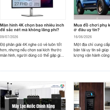
Màn hình 4K chọn bao nhiêu inch
Mua đồ chơi phụ ki
để sắc nét mà không lãng phí?
ở đâu uy tín?
09/07/2026
16/06/2026
Độ phân giải 4K nghe có vẻ luôn tốt
Một địa chỉ cung cấp
hơn, nhưng nếu chọn sai kích thước
bán tải uy tín sẽ giú
màn hình, người dùng có thể gặp giao
lượng vận hành cũng
diện quá nhỏ, phải phóng to nhiều
của chủ xe khi lên đ
hoặc không tận dụng hết không gian
hai" của mình.
hiển thị. Vậy màn hình 4K nên chọn
bao nhiêu inch là hợp lý?