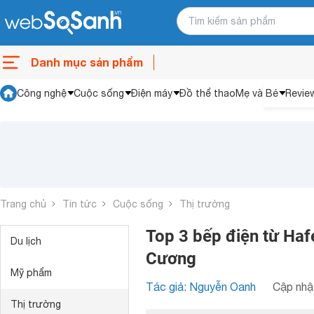
Danh mục sản phẩm
Công nghệ
Cuộc sống
Điện máy
Đồ thể thao
Mẹ và Bé
Revie
Trang chủ
Tin tức
Cuộc sống
Thị trường
Top 3 bếp điện từ Haf
Du lịch
Cương
Mỹ phẩm
Tác giả: Nguyễn Oanh
Cập nhật
Thị trường