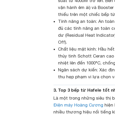
suất từ 4000W trở lên. Bên 
vận hành êm ái) và Booster 
thiếu trên một chiếc bếp từ
Tính năng an toàn: An toàn
đủ các tính năng an toàn c
dư (Residual Heat Indicator
Off).
Chất liệu mặt kính: Hầu h
thủy tinh Schott Ceran cao
nhiệt lên đến 1000°C, chống
Ngân sách dự kiến: Xác địn
thu hẹp phạm vi lựa chọn 
3. Top 3 bếp từ Hafele tốt 
Là một trong những siêu thị 
Điện máy Hoàng Cương
hiện 
nhiều thương hiệu nổi tiếng 