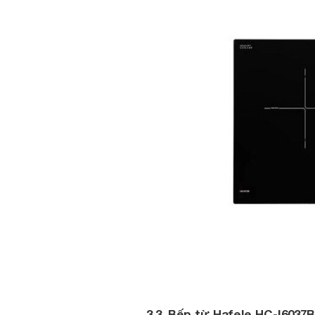
3.3. Bếp từ Hafele HC-I6037B