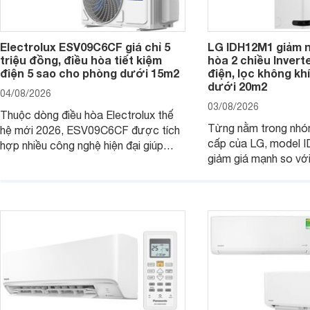
Electrolux ESV09C6CF giá chỉ 5
LG IDH12M1 giảm n
triệu đồng, điều hòa tiết kiệm
hòa 2 chiều Inverte
điện 5 sao cho phòng dưới 15m2
điện, lọc không kh
dưới 20m2
04/08/2026
03/08/2026
Thuộc dòng điều hòa Electrolux thế
Từng nằm trong nhó
hệ mới 2026, ESV09C6CF được tích
cấp của LG, model 
hợp nhiều công nghệ hiện đại giúp
giảm giá mạnh so vớ
nâng cao hiệu quả làm mát, tiết kiệm
bán, giúp người dùng
điện và vận hành êm ái. Đồng thời,
tiếp cận một mẫu điề
thiết bị đang được nhiều đại lý đưa ra
được trang bị nhiều 
giá bán rất dễ chịu.
đại.