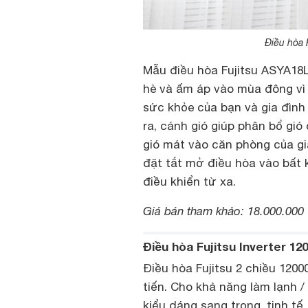
Điều hòa
Mẫu điều hòa Fujitsu ASYA1
hè và ấm áp vào mùa đông vì
sức khỏe của bạn và gia đình 
ra, cánh gió giúp phân bổ gió
gió mát vào căn phòng của gi
đặt tắt mở điều hòa vào bất k
điều khiển từ xa.
Giá bán tham khảo: 18.000.000
Điều hòa Fujitsu Inverter 
Điều hòa Fujitsu 2 chiều 120
tiến. Cho khả năng làm lạnh 
kiểu dáng sang trọng, tinh tế