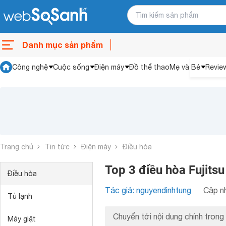
Danh mục sản phẩm
Công nghệ
Cuộc sống
Điện máy
Đồ thể thao
Mẹ và Bé
Revie
Trang chủ
Tin tức
Điện máy
Điều hòa
Top 3 điều hòa Fujits
Điều hòa
Tác giả: nguyendinhtung
Cập nh
Tủ lạnh
Chuyển tới nội dung chính trong 
Máy giặt