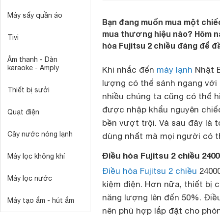
Máy sấy quần áo
Bạn đang muốn mua một chiếc
mua thương hiệu nào? Hôm nay
Tivi
hòa Fujitsu 2 chiều đáng để đ
Âm thanh - Dàn
karaoke - Amply
Khi nhắc đến
máy lạnh
Nhật Bả
lượng có thể sánh ngang với 
Thiết bị sưởi
nhiều chúng ta cũng có thể hi
được nhập khẩu nguyên chiế
Quạt điện
bền vượt trội. Và sau đây là 
Cây nước nóng lạnh
dùng nhất mà mọi người có t
Điều hòa Fujitsu 2 chiều 2
Máy lọc không khí
Điều hòa Fujitsu 2 chiều
24000
Máy lọc nước
kiệm điện. Hơn nữa, thiết bị
năng lượng lên đến 50%. Điề
Máy tạo ẩm - hút ẩm
nên phù hợp lắp đặt cho phòn