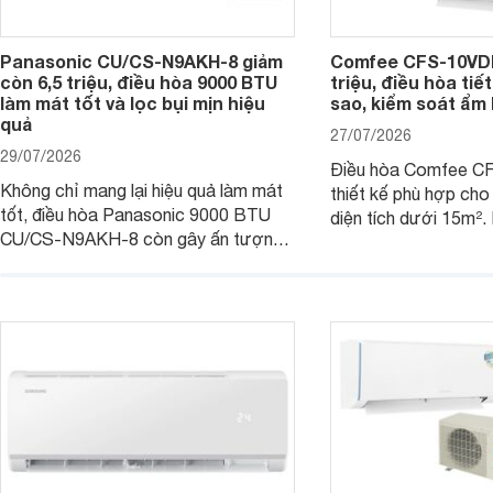
Panasonic CU/CS-N9AKH-8 giảm
Comfee CFS-10VDM
còn 6,5 triệu, điều hòa 9000 BTU
triệu, điều hòa tiế
làm mát tốt và lọc bụi mịn hiệu
sao, kiểm soát ẩm 
quả
27/07/2026
29/07/2026
Điều hòa Comfee 
Không chỉ mang lại hiệu quả làm mát
thiết kế phù hợp ch
tốt, điều hòa Panasonic 9000 BTU
diện tích dưới 15m².
CU/CS-N9AKH-8 còn gây ấn tượng
hữu công nghệ Invert
với khả năng vận hành êm ái, mức tiêu
điện, sản phẩm còn 
thụ điện hợp lý và độ bền trong quá
soát độ ẩm hiệu quả 
trình sử dụng lâu dài.
năng hiện đại, trong k
mức giá dễ tiếp cận.