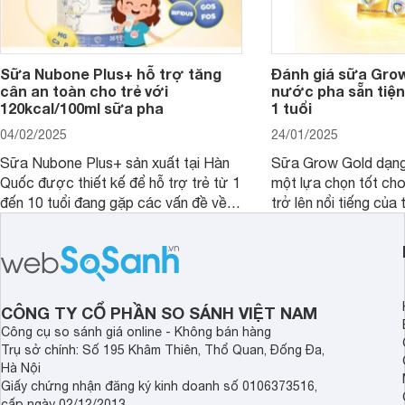
Sữa Nubone Plus+ hỗ trợ tăng
Đánh giá sữa Gro
cân an toàn cho trẻ với
nước pha sẵn tiện
120kcal/100ml sữa pha
1 tuổi
04/02/2025
24/01/2025
Sữa Nubone Plus+ sản xuất tại Hàn
Sữa Grow Gold dạng
Quốc được thiết kế để hỗ trợ trẻ từ 1
một lựa chọn tốt cho
đến 10 tuổi đang gặp các vấn đề về
trở lên nổi tiếng của
biếng ăn, chậm tăng cân hoặc suy
Abbott Hoa Kì được 
dinh dưỡng. Sản phẩm đến từ thương
Malaysia. Với thành
hiệu Lotte đứng số 1 Hàn Quốc, với
đầy đủ và hương vị d
mức giá thành ổn phù hợp với người
phẩm này không chỉ g
dùng Việt.
thể chất mà còn hỗ tr
CÔNG TY CỔ PHẦN SO SÁNH VIỆT NAM
giác.
Công cụ so sánh giá online - Không bán hàng
Trụ sở chính: Số 195 Khâm Thiên, Thổ Quan, Đống Đa,
Hà Nội
Giấy chứng nhận đăng ký kinh doanh số 0106373516,
cấp ngày 02/12/2013