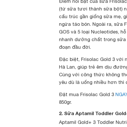
Điểm nổi bật của sữa Frisola
(từ sữa tươi thành sữa bột)
cấu trúc gần giống sữa mẹ, gi
ngừa táo bón. Ngoài ra, sữa 
GOS và 5 loại Nucleotides, h
nhanh dưỡng chất trong sữa v
đoạn đầu đời.
Đặc biệt, Frisolac Gold 3 vớ
Hà Lan, giúp trẻ êm dịu đườn
Cùng với công thức không th
yêu dù là uống nhiều hơn thì
Đặt mua Frisolac Gold 3
NGAY
850gr.
2. Sữa Aptamil Toddler Gold
Aptamil Gold+ 3 Toddler Nutr