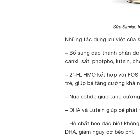
Sữa Similac I
Những tác dụng ưu việt của s
– Bổ sung các thành phần dư
canxi, sắt, photpho, lutein, ch
– 2′-FL HMO kết hợp với FOS 
trẻ, giúp bé tăng cường khả 
– Nucleotide giúp tăng cường
– DHA và Lutein giúp bé phát t
– Hệ chất béo đặc biệt không
DHA, giảm nguy cơ béo phì.