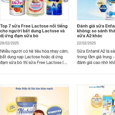
Top 7 sữa Free Lactose nổi tiếng
Đánh giá sữa Enfam
cho người bất dung Lactose và
không: so sánh th
dị ứng đạm sữa bò
sữa A2 khác
28/02/2025
22/02/2025
Nhiều người có hệ tiêu hóa nhạy cảm,
Sữa Enfamil A2 là s
bất dung nạp Lactose hoặc dị ứng
trong tầm giá trung 
đạm sữa bò thì sữa Free Lactose là
đánh giá cao nhờ khả
sản phẩm dinh dưỡng đáng để sử
hóa, phát triển trí n
dụng. Dưới đây là danh sách các loại
miễn dịch. Đây là lựa
sữa Free Lactose cho trẻ sơ sinh và
cho cha mẹ muốn đầu
người lớn, giúp giải quyết tình trạng rối
dưỡng toàn diện cho
loạn tiêu hóa, hấp thu dễ dàng hơn.