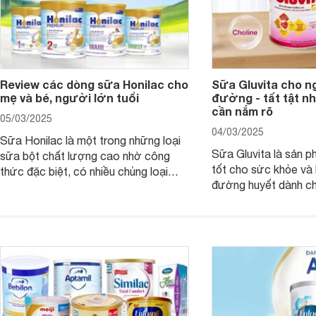
Review các dòng sữa Honilac cho
Sữa Gluvita cho n
mẹ và bé, người lớn tuổi
đường - tất tật n
cần nắm rõ
05/03/2025
04/03/2025
Sữa Honilac là một trong những loại
Sữa Gluvita là sản 
sữa bột chất lượng cao nhờ công
tốt cho sức khỏe và 
thức đặc biệt, có nhiều chủng loại
đường huyết dành ch
dùng được cho cả trẻ em, mẹ bầu và
đường với công thứ
người lớn tuổi. Vậy sản phẩm này có
nguyên liệu sạch. Vậ
công dụng như thế nào, cùng tìm hiểu
có tốt không, có nh
ngay trong bài viết sau.
thể gì, hãy cùng Web
hiểu ngay trong bài v