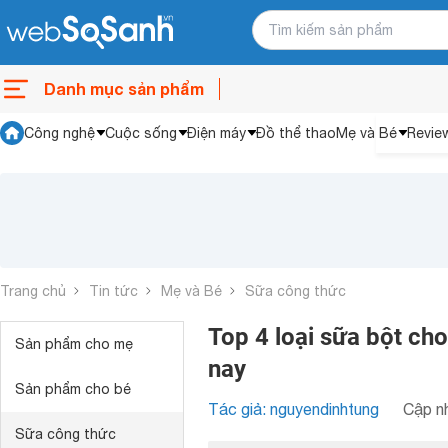
Danh mục sản phẩm
Công nghệ
Cuộc sống
Điện máy
Đồ thể thao
Mẹ và Bé
Revie
Trang chủ
Tin tức
Mẹ và Bé
Sữa công thức
Top 4 loại sữa bột ch
Sản phẩm cho mẹ
nay
Sản phẩm cho bé
Tác giả: nguyendinhtung
Cập nh
Sữa công thức