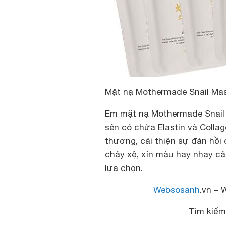
Mặt nạ Mothermade Snail Ma
Em mặt nạ Mothermade Snail 
sên có chứa Elastin và Colla
thương, cải thiện sự đàn hồi
chảy xệ, xỉn màu hay nhạy cả
lựa chọn.
Websosanh
.vn – 
Tìm kiế