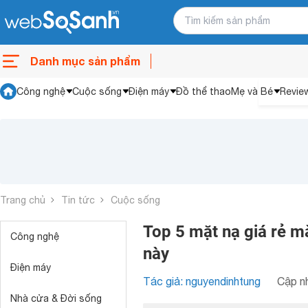
Danh mục sản phẩm
Công nghệ
Cuộc sống
Điện máy
Đồ thể thao
Mẹ và Bé
Revie
Trang chủ
Tin tức
Cuộc sống
Top 5 mặt nạ giá rẻ m
Công nghệ
này
Điện máy
Tác giả: nguyendinhtung
Cập nh
Nhà cửa & Đời sống