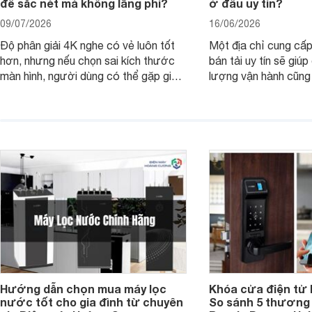
để sắc nét mà không lãng phí?
ở đâu uy tín?
09/07/2026
16/06/2026
Độ phân giải 4K nghe có vẻ luôn tốt
Một địa chỉ cung cấp
hơn, nhưng nếu chọn sai kích thước
bán tải uy tín sẽ giú
màn hình, người dùng có thể gặp giao
lượng vận hành cũng
diện quá nhỏ, phải phóng to nhiều
của chủ xe khi lên đ
hoặc không tận dụng hết không gian
hai" của mình.
hiển thị. Vậy màn hình 4K nên chọn
bao nhiêu inch là hợp lý?
Hướng dẫn chọn mua máy lọc
Khóa cửa điện tử 
nước tốt cho gia đình từ chuyên
So sánh 5 thương 