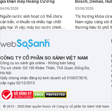
gia Điện máy Hoàng Cương
Bosch, Demax, Hub
04/06/2026
03/06/2026
Nguồn nước sinh hoạt có thể chứa
Thị trường khóa cửa 
cặn bẩn, vi khuẩn và nhiều tạp chất
Nam ngày càng sôi đ
gây hại. Vì vậy, máy lọc nước chính
thương hiệu từ phổ 
hãng là giải pháp hiệu quả giúp bảo vệ
cấp. Nếu bạn đang b
sức khỏe và đảm bảo nguồn nước
cửa điện tử hãng nào 
sạch cho cả gia đình.
sẽ so sánh 5 thương
tâm nhiều hiện nay: 
Demax, Hubert và Gi
CÔNG TY CỔ PHẦN SO SÁNH VIỆT NAM
Công cụ so sánh giá online - Không bán hàng
Trụ sở chính: Số 195 Khâm Thiên, Thổ Quan, Đống Đa,
Hà Nội
Giấy chứng nhận đăng ký kinh doanh số 0106373516,
cấp ngày 02/12/2013
© 2013 - 2023 Bản quyền thuộc về Công ty cổ phần So Sánh Việt Nam