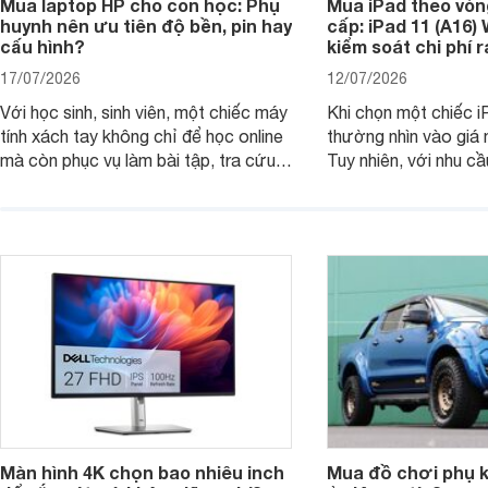
Mua laptop HP cho con học: Phụ
Mua iPad theo vòn
huynh nên ưu tiên độ bền, pin hay
cấp: iPad 11 (A16)
cấu hình?
kiểm soát chi phí 
17/07/2026
12/07/2026
Với học sinh, sinh viên, một chiếc máy
Khi chọn một chiếc i
tính xách tay không chỉ để học online
thường nhìn vào giá 
mà còn phục vụ làm bài tập, tra cứu,
Tuy nhiên, với nhu cầ
thuyết trình và giải trí nhẹ. Khi chọn
việc nhẹ và giải trí t
laptop HP cho con, phụ huynh nên
quan trọng hơn là tổn
nhìn theo nhu cầu sử dụng nhiều năm
mua bản nào, có cần
thay vì chỉ so sánh cấu hình trên giấy.
không, dùng được ba
nên nâng cấp.
Màn hình 4K chọn bao nhiêu inch
Mua đồ chơi phụ ki