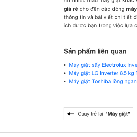
rất nhiều mẫu máy giặt khác 
giá rẻ
máy
cho đến các dòng
thông tin và bài viết chi tiết
ích được bạn trong việc lựa 
Sản phẩm liên quan
Máy giặt sấy Electrolux I
Máy giặt LG Inverter 8.5 k
Máy giặt Toshiba lồng ngan
"Máy giặt"
Quay trở lại