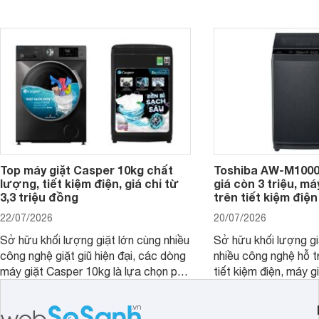
mức giá ngày càng dễ tiếp cận. Dưới
ngày mưa kéo dài h
đây là 4 mẫu máy giặt Electrolux 10kg
đặc trưng tại nước t
nổi bật trong tầm giá 5–6 triệu đồng.
Top máy giặt Casper 10kg chất
Toshiba AW-M1000
lượng, tiết kiệm điện, giá chỉ từ
giá còn 3 triệu, má
3,3 triệu đồng
trên tiết kiệm điện
22/07/2026
20/07/2026
Sở hữu khối lượng giặt lớn cùng nhiều
Sở hữu khối lượng gi
công nghệ giặt giũ hiện đại, các dòng
nhiều công nghệ hỗ t
máy giặt Casper 10kg là lựa chọn phù
tiết kiệm điện, máy 
hợp cho những gia đình đông thành
M1000FV(MK) là lựa
viên.
nhắc cho các gia đình
bán hiện đã giảm đán