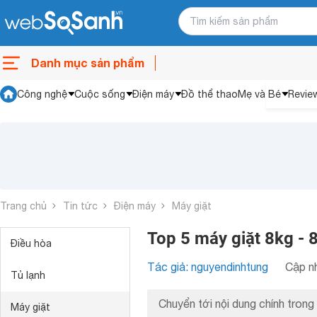
Danh mục sản phẩm
Công nghệ
Cuộc sống
Điện máy
Đồ thể thao
Mẹ và Bé
Revie
Trang chủ
Tin tức
Điện máy
Máy giặt
Top 5 máy giặt 8kg - 
Điều hòa
Tác giả: nguyendinhtung
Cập nh
Tủ lạnh
Chuyển tới nội dung chính trong 
Máy giặt