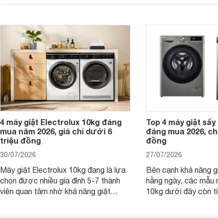
thành lựa chọn phù hợp cho các gia
sạch hiệu quả, giảm 
đình Việt đang tìm kiếm một mẫu máy
vệ quần áo tốt hơn s
giặt cửa trên 9kg.
giặt.
4 máy giặt Electrolux 10kg đáng
Top 4 máy giặt sấy 
mua năm 2026, giá chỉ dưới 6
đáng mua 2026, chỉ
triệu đồng
đồng
30/07/2026
27/07/2026
Máy giặt Electrolux 10kg đang là lựa
Bên cạnh khả năng g
chọn được nhiều gia đình 5-7 thành
hằng ngày, các mẫu 
viên quan tâm nhờ khả năng giặt
10kg dưới đây còn t
được lượng quần áo lớn, tích hợp
năng sấy khô tiện lợi,
nhiều công nghệ chăm sóc vải và
pháp hữu ích cho gia