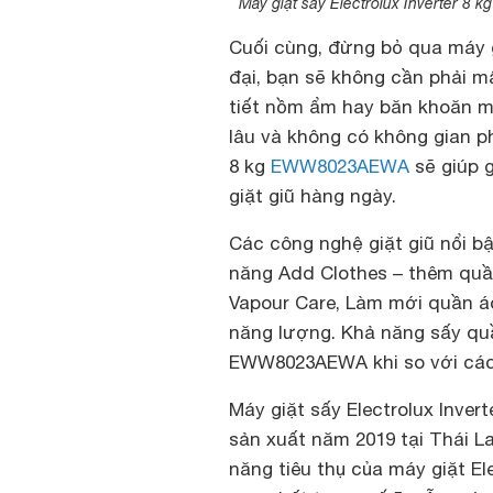
Máy giặt sấy Electrolux Inverter 
Cuối cùng, đừng bỏ qua máy 
đại, bạn sẽ không cần phải m
tiết nồm ẩm hay băn khoăn m
lâu và không có không gian ph
8 kg
EWW8023AEWA
sẽ giúp g
giặt giũ hàng ngày.
Các công nghệ giặt giũ nổi bậ
năng Add Clothes – thêm quần
Vapour Care, Làm mới quần áo
năng lượng. Khả năng sấy quần
EWW8023AEWA khi so với các 
Máy giặt sấy Electrolux Inv
sản xuất năm 2019 tại Thái La
năng tiêu thụ của máy giặt E