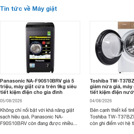
Tin tức về Máy giặt
Panasonic NA-F90S10BRV giá 5
Toshiba TW-T37B
triệu, máy giặt cửa trên 9kg siêu
giảm nửa giá, máy
tiết kiệm điện cho gia đình
tiết kiệm điện nướ
05/08/2026
04/08/2026
Không chỉ nổi bật với khả năng giặt
Bên cạnh thiết kế tin
sạch hiệu quả, Panasonic NA-
Toshiba TW-T37B
F90S10BRV còn đang được nhiều
còn ghi điểm với hệ 
đại lý bán với mức giá hấp dẫn, trở
giặt hiện đại, mang 