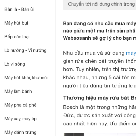
Chuyển tới nội dung chính trong 
Bàn là - Bàn ủi
Bạn đang có nhu cầu mua máy
Máy hút bụi
nào giữa một ma trận sản phẩm 
Bếp các loại
Websosanh sẽ gợi ý cho bạn mộ
Lò nướng - Vỉ nướng
Nhu cầu mua và sử dụng
máy
gian rửa chén bát truyền thố
Lò vi sóng
hơn. Tuy nhiên, trên thị trườ
khác nhau, nhưng 5 cái tên 
Máy hút khói, khử mùi
người tiêu dùng tin tưởng lự
Máy làm bánh
Thương hiệu máy rửa bát B
Máy pha cà phê
Bosch là một trong những hãn
Đức, được sản xuất với công
Máy xay, máy ép
cao nhất hiện nay. Ưu điểm c
Máy đánh trứng