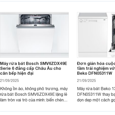
căn bếp hiện đại. Cùng Websosanh.vn
còn đem đến sự sang 
đi tìm hiểu những tính năng nổi bật mà
trong từng đường nét
sản phẩm này mang lại nhé.
chúng tôi đi đánh giá
này nhé.
Máy rửa bát Bosch SMV6ZDX49E
Đơn giản hóa cuộ
Serie 6 đẳng cấp Châu Âu cho
tầm trải nghiệm vớ
căn bếp hiện đại
Beko DFN05311W
21/09/2025
21/09/2025
Không ồn ào, không phô trương, máy
Máy rửa bát Beko 1
rửa bát Bosch SMV6ZDX49E lặng lẽ
DFN05311W thay bạn
làm tròn vai trò của mình: biến chén
dọn dẹp một cách gọ
đĩa bẩn thành sáng bóng, và biến căn
và tiết kiệm tối đa 
bếp thành không gian tiện nghi, sang
chỉ là một thiết bị gi