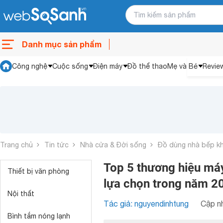
Danh mục sản phẩm
Công nghệ
Cuộc sống
Điện máy
Đồ thể thao
Mẹ và Bé
Revie
Trang chủ
Tin tức
Nhà cửa & Đời sống
Đồ dùng nhà bếp k
Top 5 thương hiệu má
Thiết bị văn phòng
lựa chọn trong năm 2
Nội thất
Tác giả: nguyendinhtung
Cập nh
Bình tắm nóng lạnh