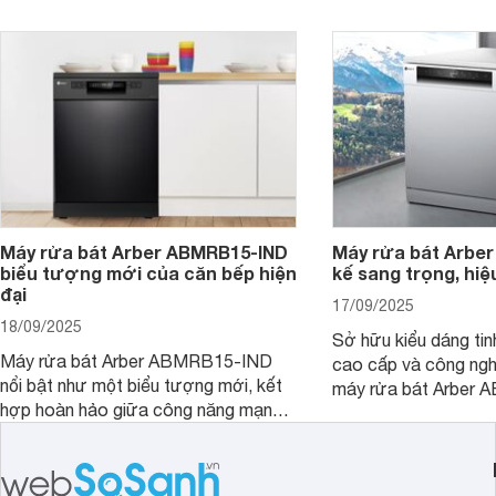
trọng chuẩn châu Âu. Cùng
người bạn đồng hành
Websosanh.vn đi tìm hiểu chi tiết sản
gian bếp của gia đình
phẩm này nhé.
người.
Máy rửa bát Arber ABMRB15-IND
Máy rửa bát Arber
biểu tượng mới của căn bếp hiện
kế sang trọng, hiệ
đại
17/09/2025
18/09/2025
Sở hữu kiểu dáng tinh
Máy rửa bát Arber ABMRB15-IND
cao cấp và công nghệ
nổi bật như một biểu tượng mới, kết
máy rửa bát Arber
hợp hoàn hảo giữa công năng mạnh
chỉ giúp tiết kiệm th
mẽ và thiết kế tinh tế. Đây chính là trợ
điện năng mà còn đả
thủ đắc lực giúp giải phóng đôi tay,
luôn sạch bóng, diệt 
mang lại sự thoải mái và sang trọng
Cùng Websosanh.vn đ