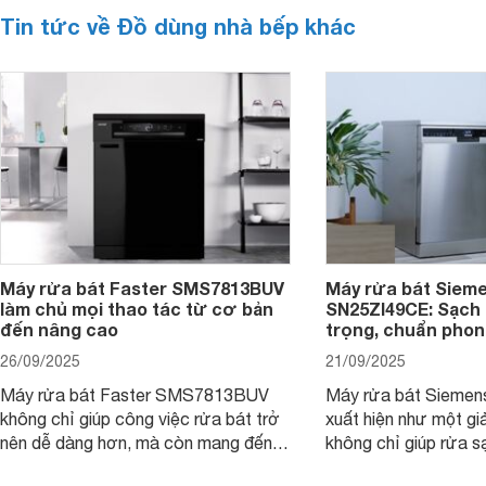
Tin tức về Đồ dùng nhà bếp khác
Máy rửa bát Faster SMS7813BUV
Máy rửa bát Siem
làm chủ mọi thao tác từ cơ bản
SN25ZI49CE: Sạch 
đến nâng cao
trọng, chuẩn pho
26/09/2025
21/09/2025
Máy rửa bát Faster SMS7813BUV
Máy rửa bát Sieme
không chỉ giúp công việc rửa bát trở
xuất hiện như một giả
nên dễ dàng hơn, mà còn mang đến
không chỉ giúp rửa 
sự an toàn, tiết kiệm và tiện nghi cho
bát đĩa trong một lầ