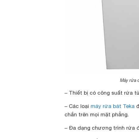
Máy rửa c
– Thiết bị có công suất rửa t
– Các loại
máy rửa bát Teka
đ
chắn trên mọi mặt phẳng.
– Đa dạng chương trình rửa 