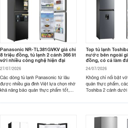
Panasonic NR-TL381GVKV giá chỉ
Top tủ lạnh Toshib
8 triệu đồng, tủ lạnh 2 cánh 366 lít
nước bên ngoài giá
với nhiều công nghệ hiện đại
đồng, có cả làm đ
27/07/2026
24/07/2026
Các dòng tủ lạnh Panasonic từ lâu
Không chỉ nổi bật vớ
được nhiều gia đình Việt lựa chọn nhờ
quản thực phẩm, các
khả năng bảo quản thực phẩm tốt,
Toshiba 2 cánh dướ
vận hành bền bỉ cùng nhiều công nghệ
trang bị vòi lấy nước
hiện đại. Tuy nhiên, mức giá thường
lợi, mang đến trải ng
cao hơn so với nhiều sản phẩm cùng
nghi hơn cho gia đình 
phân khúc khiến không ít người dùng
phải cân nhắc. Trên thị trường hiện
nay, Panasonic