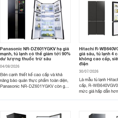
Panasonic NR-DZ601YGKV hạ giá
Hitachi R-WB640V
mạnh, tủ lạnh có thể giảm tới 90%
giá sâu, tủ lạnh 4
dư lượng thuốc trừ sâu
không cao cấp, siê
điện
04/08/2026
30/07/2026
Bên cạnh thiết kế cao cấp và khả
Là mẫu tủ lạnh Hitac
năng bảo quản thực phẩm toàn diện,
cấp, R-WB640VGV0 
Panasonic NR-DZ601YGKV còn gây
mức giá hấp dẫn hơ
chú ý với công nghệ Nanoe™ X độc
trình giảm giá, trở t
quyền, được hãng công bố có khả
đáng cân nhắc cho cá
năng giảm tới 90% dư lượng thuốc
đang tìm kiếm sản ph
trừ sâu còn tồn đọng trên thực phẩm.
nhiều công nghệ.