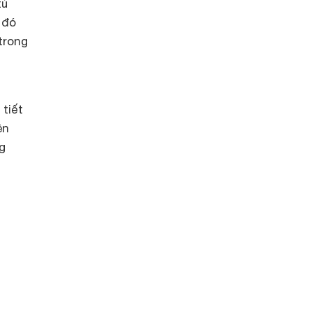
tủ
 đó
trong
tiết
ên
g