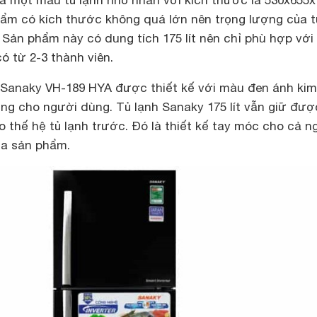
à một mẫu tủ lạnh nhỏ nhắn với kích thước là 530x655x
hẩm có kích thước không quá lớn nên trọng lượng của t
 Sản phẩm này có dung tích 175 lít nên chỉ phù hợp với
ó từ 2-3 thành viên.
h Sanaky VH-189 HYA được thiết kế với màu đen ánh ki
ọng cho người dùng. Tủ lạnh Sanaky 175 lít vẫn giữ đượ
 thế hệ tủ lạnh trước. Đó là thiết kế tay móc cho cả n
ủa sản phẩm.