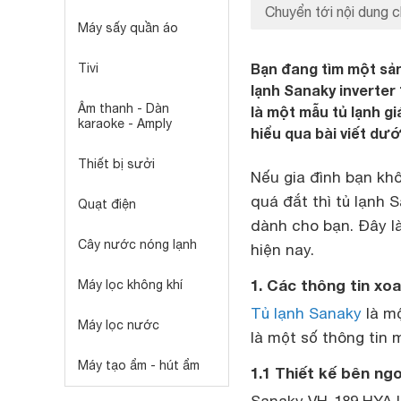
Chuyển tới nội dung c
Máy sấy quần áo
Bạn đang tìm một sản
Tivi
lạnh Sanaky inverter 
Âm thanh - Dàn
là một mẫu tủ lạnh gi
karaoke - Amply
hiểu qua bài viết dướ
Thiết bị sưởi
Nếu gia đình bạn kh
quá đắt thì
tủ lạnh S
Quạt điện
dành cho bạn. Đây 
Cây nước nóng lạnh
hiện nay.
1. Các thông tin xo
Máy lọc không khí
Tủ lạnh Sanaky
là mộ
Máy lọc nước
là một số thông tin m
Máy tạo ẩm - hút ẩm
1.1 Thiết kế bên ng