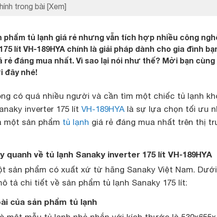
hính trong bài
[Xem]
 phẩm tủ lạnh giá rẻ nhưng vẫn tích hợp nhiều công ng
175 lít VH-189HYA chính là giải pháp dành cho gia đình bạ
á rẻ đáng mua nhất. Vì sao lại nói như thế? Mời bạn cùng
i đây nhé!
ông có quá nhiều người và cần tìm một chiếc tủ lạnh k
anaky inverter 175 lít
VH-189HYA
là sự lựa chọn tối ưu 
là một sản phẩm
tủ lạnh
giá rẻ đáng mua nhất trên thị t
ay quanh về tủ lạnh Sanaky inverter 175 lít VH-189HYA
t sản phẩm có xuất xứ từ hãng Sanaky Việt Nam. Dưới
ô tả chi tiết về sản phẩm tủ lạnh Sanaky 175 lít:
oài của sản phẩm tủ lạnh