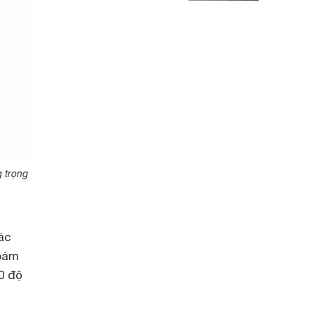
g trọng
ác
 bám
0 độ