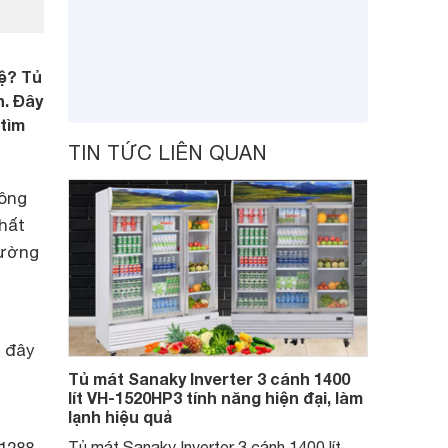
hệ? Tủ
n. Đây
 tìm
TIN TỨC LIÊN QUAN
hông
nhất
rường
 đây
Tủ mát Sanaky Inverter 3 cánh 1400
lít VH-1520HP3 tính năng hiện đại, làm
lạnh hiệu quả
Tủ mát Sanaky Inverter 3 cánh 1400 lít