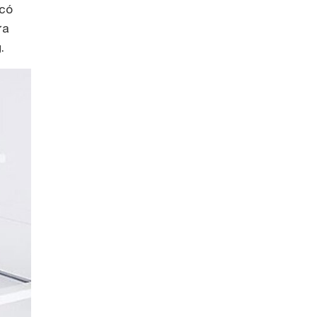
 có
ứa
g.