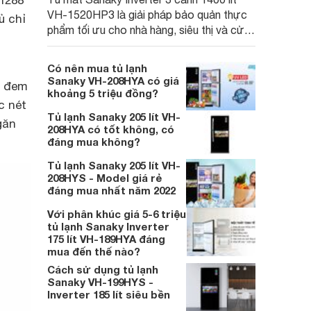
1288
VH-1520HP3 là giải pháp bảo quản thực
ủ chỉ
phẩm tối ưu cho nhà hàng, siêu thị và cửa
hàng tiện lợi. Với dung tích lớn lên đến
1400 lít, cùng công nghệ Inverter tiết kiệm
Có nên mua tủ lạnh
điện và hệ thống làm lạnh nhanh, sản phẩm
Sanaky VH-208HYA có giá
m đem
đáp ứng tốt nhu cầu bảo quản hàng hóa
khoảng 5 triệu đồng?
c nét
hiệu quả.
Tủ lạnh Sanaky 205 lít VH-
găn
208HYA có tốt không, có
đáng mua không?
Tủ lạnh Sanaky 205 lít VH-
208HYS - Model giá rẻ
đáng mua nhất năm 2022
Với phân khúc giá 5-6 triệu
tủ lạnh Sanaky Inverter
175 lít VH-189HYA đáng
mua đến thế nào?
Cách sử dụng tủ lạnh
Sanaky VH-199HYS -
Inverter 185 lít siêu bền