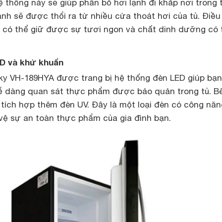
ệ thống này sẽ giúp phân bố hơi lạnh đi khắp nơi trong 
lạnh sẽ được thổi ra từ nhiều cửa thoát hơi của tủ. Điều
 có thể giữ được sự tươi ngon và chất dinh dưỡng có 
ED và khử khuẩn
y VH-189HYA được trang bị hệ thống đèn LED giúp bạn 
ễ dàng quan sát thực phẩm được bảo quản trong tủ. B
 tích hợp thêm đèn UV. Đây là một loại đèn có công năn
 vệ sự an toàn thực phẩm của gia đình bạn.