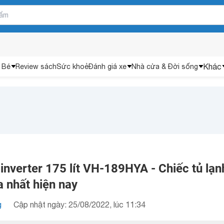
Khác
 Bé
Review sách
Sức khoẻ
Đánh giá xe
Nhà cửa & Đời sống
inverter 175 lít VH-189HYA - Chiếc tủ lạn
 nhất hiện nay
g
Cập nhật ngày: 25/08/2022, lúc 11:34