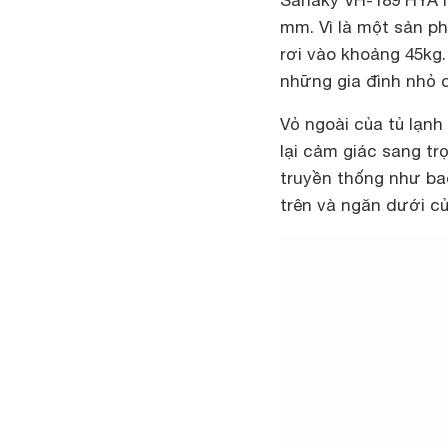
Sanaky VH-189 HYA l
mm. Vì là một sản p
rơi vào khoảng 45kg.
những gia đình nhỏ c
Vỏ ngoài của tủ lạn
lại cảm giác sang tr
truyền thống như bao
trên và ngăn dưới c