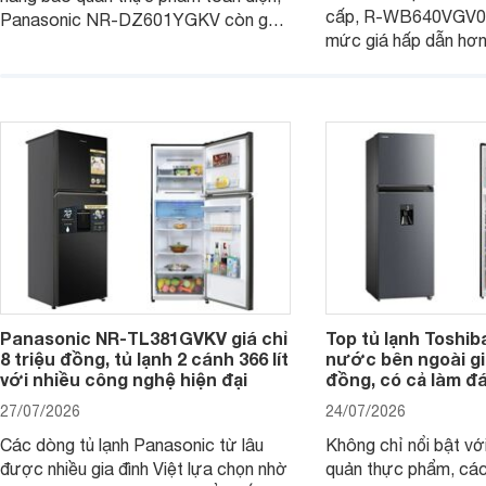
cấp, R-WB640VGV0 
Panasonic NR-DZ601YGKV còn gây
mức giá hấp dẫn hơ
chú ý với công nghệ Nanoe™ X độc
trình giảm giá, trở t
quyền, được hãng công bố có khả
đáng cân nhắc cho cá
năng giảm tới 90% dư lượng thuốc
đang tìm kiếm sản ph
trừ sâu còn tồn đọng trên thực phẩm.
nhiều công nghệ.
Panasonic NR-TL381GVKV giá chỉ
Top tủ lạnh Toshib
8 triệu đồng, tủ lạnh 2 cánh 366 lít
nước bên ngoài giá
với nhiều công nghệ hiện đại
đồng, có cả làm đ
27/07/2026
24/07/2026
Các dòng tủ lạnh Panasonic từ lâu
Không chỉ nổi bật vớ
được nhiều gia đình Việt lựa chọn nhờ
quản thực phẩm, các