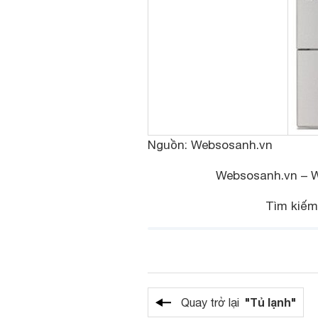
Nguồn: Websosanh.vn
Websosanh.vn – We
Tìm kiếm
"Tủ lạnh"
Quay trở lại