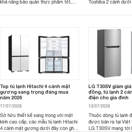
khả năng bảo quản thực phẩm tốt,
Toshiba 2 cánh dướ
vận hành bền bỉ cùng nhiều công nghệ
trang bị vòi lấy nước
hiện đại. Tuy nhiên, mức giá thường
lợi, mang đến trải ng
cao hơn so với nhiều sản phẩm cùng
nghi hơn cho gia đình 
phân khúc khiến không ít người dùng
phải cân nhắc. Trên thị trường hiện
nay, Panasonic
Top tủ lạnh Hitachi 4 cánh mặt
LG T30SV giảm giá 
gương sang trọng đáng mua
đồng, tủ lạnh 2 cá
năm 2026
điện cho gia đình
17/07/2026
13/07/2026
Sở hữu thiết kế sang trọng với mặt
Thuộc dòng tủ lạnh 
kính cao cấp, các mẫu tủ lạnh Hitachi
được bán ra tại Việ
4 cánh mặt gương dưới đây còn ghi
LG T30SV mang tới 