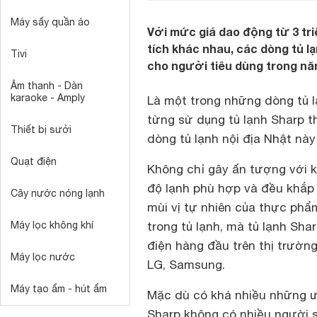
Máy sấy quần áo
Với mức giá dao động từ 3 tri
tích khác nhau, các dòng tủ l
Tivi
cho người tiêu dùng trong nă
Âm thanh - Dàn
karaoke - Amply
Là một trong những dòng
tủ 
từng sử dụng tủ lạnh Sharp t
Thiết bị sưởi
dòng tủ lạnh nội địa Nhật này
Quạt điện
Không chỉ gây ấn tượng với 
độ lạnh phù hợp và đều khắp
Cây nước nóng lạnh
mùi vị tự nhiên của thực phẩ
Máy lọc không khí
trong tủ lạnh, mà tủ lạnh Sha
điện hàng đầu trên thị trường
Máy lọc nước
LG, Samsung.
Máy tạo ẩm - hút ẩm
Mặc dù có khá nhiều những ư
Sharp không có nhiều người s