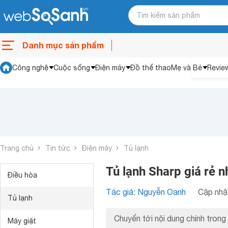
Danh mục sản phẩm
Công nghệ
Cuộc sống
Điện máy
Đồ thể thao
Mẹ và Bé
Revie
Trang chủ
Tin tức
Điện máy
Tủ lạnh
Tủ lạnh Sharp giá rẻ n
Điều hòa
Tác giả: Nguyễn Oanh
Cập nhật
Tủ lạnh
Chuyển tới nội dung chính trong 
Máy giặt