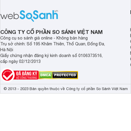
điểm nhờ dung tích lớn cùng nhiều
lượng với những trang
công nghệ bảo quản hiện đại, đáp ứng
mức giá bán dễ tiếp 
tốt nhu cầu lưu trữ thực phẩm của gia
nhiều khách hàng Việ
đình.
CÔNG TY CỔ PHẦN SO SÁNH VIỆT NAM
Công cụ so sánh giá online - Không bán hàng
Trụ sở chính: Số 195 Khâm Thiên, Thổ Quan, Đống Đa,
Hà Nội
Giấy chứng nhận đăng ký kinh doanh số 0106373516,
cấp ngày 02/12/2013
© 2013 - 2023 Bản quyền thuộc về Công ty cổ phần So Sánh Việt Nam