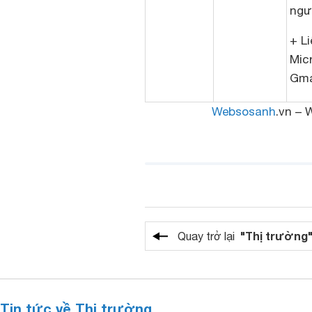
ngư
+ Li
Mic
Gma
Websosanh
.vn – 
"Thị trường
Quay trở lại
Tin tức về Thị trường