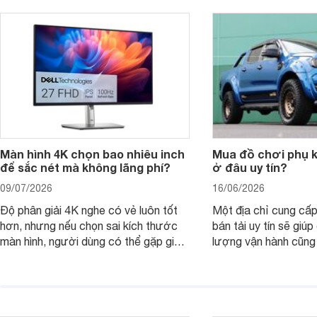
thay vì chỉ so sánh cấu hình trên giấy.
không, dùng được ba
nên nâng cấp.
Màn hình 4K chọn bao nhiêu inch
Mua đồ chơi phụ ki
để sắc nét mà không lãng phí?
ở đâu uy tín?
09/07/2026
16/06/2026
Độ phân giải 4K nghe có vẻ luôn tốt
Một địa chỉ cung cấp
hơn, nhưng nếu chọn sai kích thước
bán tải uy tín sẽ giú
màn hình, người dùng có thể gặp giao
lượng vận hành cũng
diện quá nhỏ, phải phóng to nhiều
của chủ xe khi lên đ
hoặc không tận dụng hết không gian
hai" của mình.
hiển thị. Vậy màn hình 4K nên chọn
bao nhiêu inch là hợp lý?