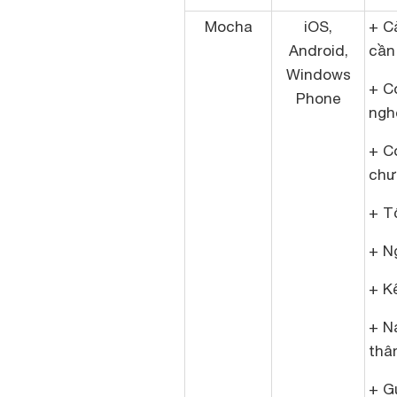
Mocha
iOS,
+ C
Android,
cần
Windows
+ C
Phone
ngh
+ C
chư
+ T
+ N
+ K
+ N
thâ
+ G