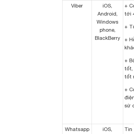
Viber
iOS,
+ C
Android,
tới 
Windows
+ T
phone,
BlackBerry
+ H
khá
+ B
tốt,
tốt 
+ Có
điệ
sử 
Whatsapp
iOS,
Tin