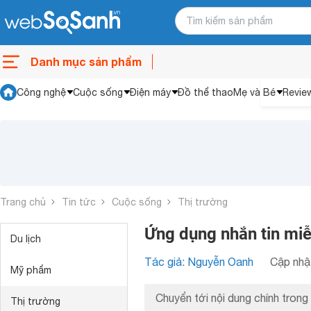
Danh mục sản phẩm
Công nghệ
Cuộc sống
Điện máy
Đồ thể thao
Mẹ và Bé
Revie
Trang chủ
Tin tức
Cuộc sống
Thị trường
Ứng dụng nhắn tin miễ
Du lịch
Tác giả: Nguyễn Oanh
Cập nhật
Mỹ phẩm
Chuyển tới nội dung chính trong 
Thị trường