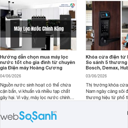
Hướng dẫn chọn mua máy lọc
Khóa cửa điện tử 
nước tốt cho gia đình từ chuyên
So sánh 5 thương 
gia Điện máy Hoàng Cương
Bosch, Demax, Hub
04/06/2026
03/06/2026
Nguồn nước sinh hoạt có thể chứa
Thị trường khóa cửa 
cặn bẩn, vi khuẩn và nhiều tạp chất
Nam ngày càng sôi đ
gây hại. Vì vậy, máy lọc nước chính
thương hiệu từ phổ 
hãng là giải pháp hiệu quả giúp bảo vệ
cấp. Nếu bạn đang b
sức khỏe và đảm bảo nguồn nước
cửa điện tử hãng nào 
sạch cho cả gia đình.
sẽ so sánh 5 thương
tâm nhiều hiện nay: 