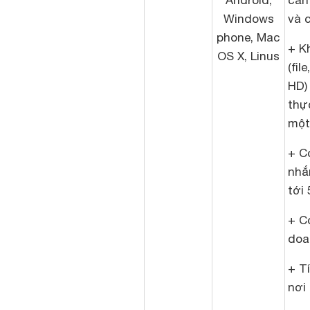
Android,
cần
Windows
và 
phone, Mac
+ K
OS X, Linus
(fil
HD)
thực
một
+ Có
nhắ
tới 
+ C
doa
+ T
nơi 