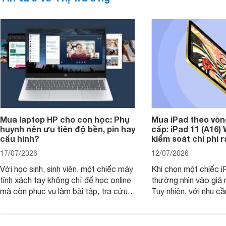
Mua laptop HP cho con học: Phụ
Mua iPad theo vòn
huynh nên ưu tiên độ bền, pin hay
cấp: iPad 11 (A16)
cấu hình?
kiểm soát chi phí 
17/07/2026
12/07/2026
Với học sinh, sinh viên, một chiếc máy
Khi chọn một chiếc i
tính xách tay không chỉ để học online
thường nhìn vào giá 
mà còn phục vụ làm bài tập, tra cứu,
Tuy nhiên, với nhu cầ
thuyết trình và giải trí nhẹ. Khi chọn
việc nhẹ và giải trí t
laptop HP cho con, phụ huynh nên
quan trọng hơn là tổn
nhìn theo nhu cầu sử dụng nhiều năm
mua bản nào, có cần