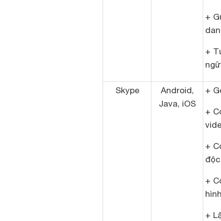
+ Gử
dan
+ T
ngữ
Skype
Android,
+ Gọ
Java, iOS
+ C
vid
+ C
độc
+ C
hìn
+ L