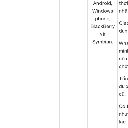
Android,
thờ
Windows
nhấ
phone,
Gia
BlackBerry
dụn
và
Symbian.
Wha
min
nên
chờ
Tốc
đượ
cũ.
Có t
như
lạc 