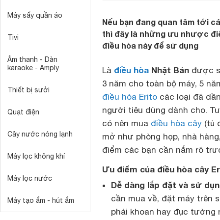
Máy sấy quần áo
Nếu bạn đang quan tâm tới các
thì đây là những ưu nhược đi
Tivi
điều hòa này để sử dụng
Âm thanh - Dàn
karaoke - Amply
điều hòa
Nhật Bản
Là
được sả
3 năm cho toàn bộ máy, 5 năm
Thiết bị sưởi
điều hòa Erito
các loại đã dầ
người tiêu dùng dành cho. Tu
Quạt điện
có nên mua
điều hòa cây
(tủ 
Cây nước nóng lạnh
mở như phòng họp, nhà hàng
điểm các bạn cần nắm rõ trư
Máy lọc không khí
Ưu điểm của điều hòa cây Er
Máy lọc nước
Dễ dàng lắp đặt và sử dụn
cần mua về, đặt máy trên 
Máy tạo ẩm - hút ẩm
phải khoan hay đục tường 