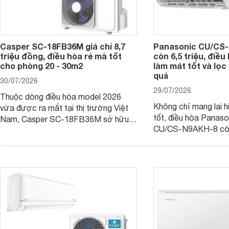
Casper SC-18FB36M giá chỉ 8,7
Panasonic CU/CS-
triệu đồng, điều hòa rẻ mà tốt
còn 6,5 triệu, điề
cho phòng 20 - 30m2
làm mát tốt và lọc 
quả
30/07/2026
29/07/2026
Thuộc dòng điều hòa model 2026
Không chỉ mang lại h
vừa được ra mắt tại thị trường Việt
tốt, điều hòa Panas
Nam, Casper SC-18FB36M sở hữu
CU/CS-N9AKH-8 còn
công suất làm mát 18.000 BTU, phù
với khả năng vận hàn
hợp với các phòng có diện tích từ 20
thụ điện hợp lý và đ
- 30 m2. Bên cạnh khả năng làm mát
trình sử dụng lâu dài.
hiệu quả, sản phẩm còn được trang bị
nhiều tính năng và công nghệ hiện đại.