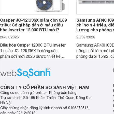
Casper JC-12IU36X giảm còn 6,89
Samsung AR40H09
triệu: Có gì hấp dẫn ở mẫu điều
chỉ hơn 4 triệu, đ
hòa Inverter 12.000 BTU mới?
lượng cho phòng 
26/07/2026
26/07/2026
Điều hòa Casper 12000 BTU Inveter
Samsung AR40H09D
1 chiều JC-12IU36X là dòng sản
công suất làm mát p
phẩm đời mới 2026 được thiết kế
phòng dưới 15m2, cù
cho phòng từ 15 - 20m2, không chỉ
lý là lựa chọn rất đ
sở hữu khả năng làm mát tốt mà còn
phòng ngủ, phòng khá
có giá bán rất hợp lý.
CÔNG TY CỔ PHẦN SO SÁNH VIỆT NAM
Công cụ so sánh giá online - Không bán hàng
Trụ sở chính: Số 195 Khâm Thiên, Thổ Quan, Đống Đa,
Hà Nội
Giấy chứng nhận đăng ký kinh doanh số 0106373516,
cấp ngày 02/12/2013