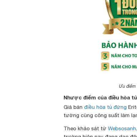
Ưu điểm 
Nhược điểm của điều hòa tủ
Giá bán
điều hòa tủ đứng
Erit
tường cùng công suất làm lạ
Theo khảo sát từ
Websosanh
trường hiện nay đang dao động