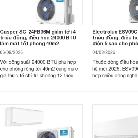
Casper SC-24FB36M giảm tới 4
Electrolux ESV09C6
triệu đồng, điều hòa 24000 BTU
triệu đồng, điều h
làm mát tốt phòng 40m2
điện 5 sao cho ph
06/08/2026
04/08/2026
Với công suất 24000 BTU phù hợp
Thuộc dòng điều hòa 
cho phòng rộng tới 40m2 cùng mức
hệ mới 2026, ESV09
giá thực tế chỉ từ khoảng 12 triệu
hợp nhiều công nghệ 
đồng, Casper SC-24FB36M đang là
nâng cao hiệu quả là
một trong những mẫu điều hòa phổ
điện và vận hành êm 
thông thu hút nhiều sự quan tâm của
thiết bị đang được nh
người tiêu dùng Việt.
giá bán rất dễ chịu.