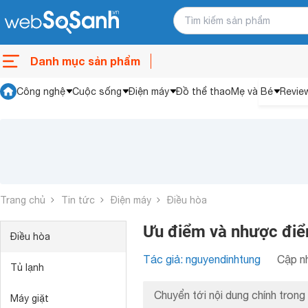
Danh mục sản phẩm
Công nghệ
Cuộc sống
Điện máy
Đồ thể thao
Mẹ và Bé
Revie
Trang chủ
Tin tức
Điện máy
Điều hòa
Ưu điểm và nhược điểm
Điều hòa
Tác giả: nguyendinhtung
Cập nh
Tủ lạnh
Chuyển tới nội dung chính trong 
Máy giặt