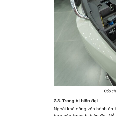
Cốp ch
2.3. Trang bị hiện đại
Ngoài khả năng vận hành ấn t
hợp các trang bị hiện đại. Nổ