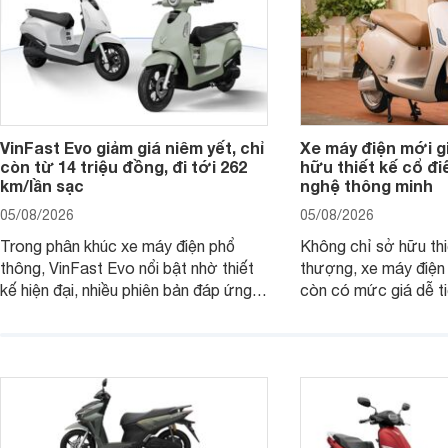
VinFast Evo giảm giá niêm yết, chỉ
Xe máy điện mới gi
còn từ 14 triệu đồng, đi tới 262
hữu thiết kế cổ đi
km/lần sạc
nghệ thông minh
05/08/2026
05/08/2026
Trong phân khúc xe máy điện phổ
Không chỉ sở hữu thi
thông, VinFast Evo nổi bật nhờ thiết
thượng, xe máy điện
kế hiện đại, nhiều phiên bản đáp ứng
còn có mức giá dễ t
các nhu cầu sử dụng khác nhau. Việc
với nhiều khách hàng 
VinFast cập nhật giá bán giúp các
tối đa 48 km/h, mẫu 
mẫu Evo trở thành lựa chọn đáng cân
tốt nhu cầu di chuyể
nhắc hơn với khách hàng đang tìm
biệt phù hợp với nhó
kiếm xe điện đi lại hằng ngày.
từ đủ 16 tuổi trở lên.