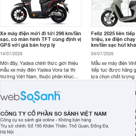
Xe máy điện mới đi tới 296 km/lần
Feliz 2025 liên tiếp
sạc, có màn hình TFT cùng định vị
triệu, xe điện chạy
GPS với giá bán hợp lý
km/lần sạc hút khá
14/07/2026
04/07/2026
Mới đây, Yadea chính thức giới thiệu
Mẫu xe máy điện Vin
mẫu xe máy điện Yadea Vora tại thị
tiếp tục được hãng g
trường Việt Nam, thuộc phân khúc
lựa chọn chất lượng 
tầm trung với nhiều trang bị hiện đại
bị ấn tượng.
hướng đến nhu cầu di chuyển hằng
ngày của người dùng.
CÔNG TY CỔ PHẦN SO SÁNH VIỆT NAM
Công cụ so sánh giá online - Không bán hàng
Trụ sở chính: Số 195 Khâm Thiên, Thổ Quan, Đống Đa,
Hà Nội