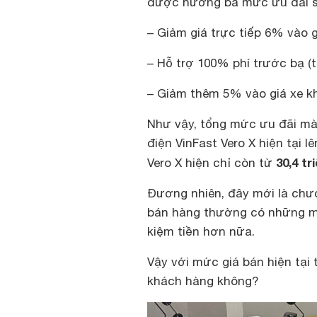
được hưởng ba mức ưu đãi s
– Giảm giá trực tiếp 6% vào g
– Hỗ trợ 100% phí trước bạ (
– Giảm thêm 5% vào giá xe kh
Như vậy, tổng mức ưu đãi m
điện VinFast Vero X hiện tại l
30,4 tr
Vero X hiện chỉ còn từ
Đương nhiên, đây mới là chươn
bán hàng thường có những mứ
kiệm tiền hơn nữa.
Vậy với mức giá bán hiện tại 
khách hàng không?