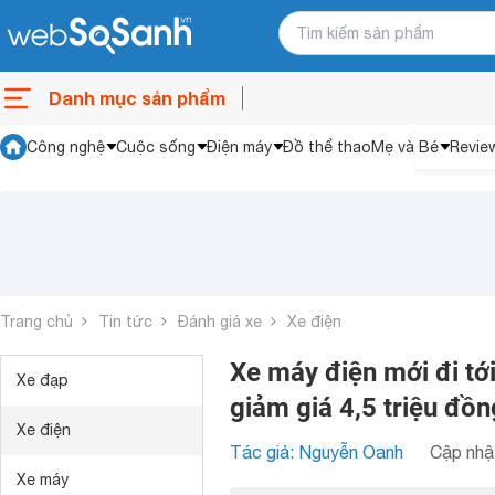
Danh mục sản phẩm
Công nghệ
Cuộc sống
Điện máy
Đồ thể thao
Mẹ và Bé
Revie
Trang chủ
Tin tức
Đánh giá xe
Xe điện
Xe máy điện mới đi tớ
Xe đạp
giảm giá 4,5 triệu đồn
Xe điện
Tác giả: Nguyễn Oanh
Cập nhật
Xe máy