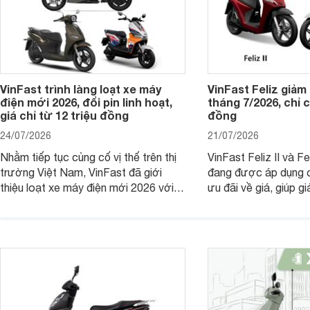
VinFast trình làng loạt xe máy
VinFast Feliz giảm
điện mới 2026, đổi pin linh hoạt,
tháng 7/2026, chỉ c
giá chỉ từ 12 triệu đồng
đồng
24/07/2026
21/07/2026
Nhằm tiếp tục củng cố vị thế trên thị
VinFast Feliz II và F
trường Việt Nam, VinFast đã giới
đang được áp dụng c
thiệu loạt xe máy điện mới 2026 với
ưu đãi về giá, giúp g
nhiều lựa chọn ở các phân khúc khác
phí mua xe. Nhờ sự 
nhau, đáp ứng nhu cầu ngày càng đa
mức giá cạnh tranh, t
dạng của khách hàng.
và khả năng vận hành 
này tiếp tục là nhữn
điện đáng chú ý tron
thông.