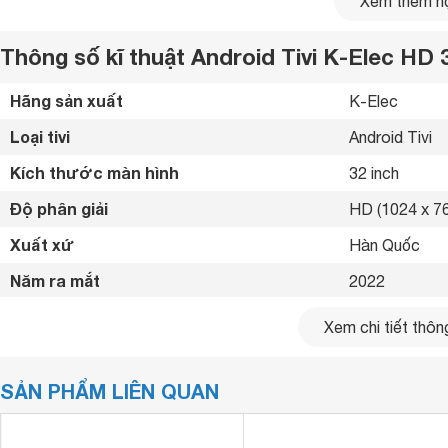
Xem thêm nộ
Thông số kĩ thuật Android Tivi K-Elec HD
Hãng sản xuất
K-Elec 
Loại tivi
Android Tivi 
Kích thước màn hình
32 inch
Độ phân giải
HD (1024 x 76
Xuất xứ
Hàn Quốc 
Năm ra mắt
2022 
Bluetooth
Có 
Xem chi tiết thông
Kết nối internet
Cổng LAN, Wif
SẢN PHẨM LIÊN QUAN
Cổng HDMI
2 cổng 
USB
2 cổng 