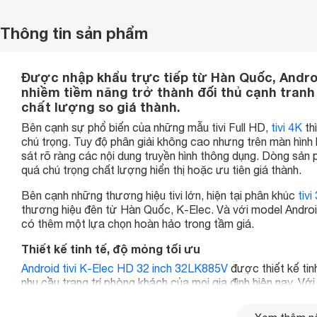
Thông tin sản phẩm
Được nhập khẩu trực tiếp từ Hàn Quốc, Android
nhiềm tiềm năng trở thành đối thủ cạnh tranh
chất lượng so giá thành.
Bên cạnh sự phổ biến của những mẫu tivi Full HD,
tivi 4K
th
chú trọng. Tuy độ phân giải không cao nhưng trên màn hình
sát rõ ràng các nội dung truyền hình thông dụng. Dòng sả
quá chú trọng chất lượng hiển thị hoặc ưu tiên giá thành.
Bên cạnh những thương hiệu tivi lớn, hiện tại phân khúc
tivi
thương hiệu đên từ Hàn Quốc, K-Elec. Và với model Androi
có thêm một lựa chọn hoàn hảo trong tầm giá.
Thiết kế tinh tế, độ mỏng tối ưu
Android tivi K-Elec HD 32 inch 32LK885V
được thiết kế tin
nhu cầu trang trí phòng khách của mọi gia đình hiện nay. Với
tivi 32 inch này mang đến trải nghiệm thị giác hoàn mỹ mà