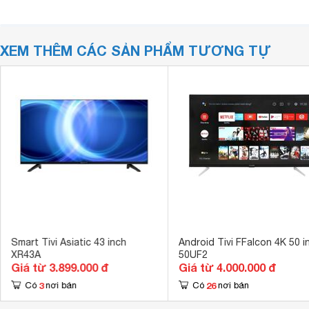
XEM THÊM CÁC SẢN PHẨM TƯƠNG TỰ
Smart Tivi Asiatic 43 inch
Android Tivi FFalcon 4K 50 i
XR43A
50UF2
Giá từ 3.899.000 đ
Giá từ 4.000.000 đ
3
26
Có
nơi bán
Có
nơi bán