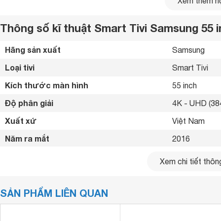
Xem thêm nộ
Thông số kĩ thuật Smart Tivi Samsung 55
Hãng sản xuất
Samsung 
Loại tivi
Smart Tivi 
Kích thước màn hình
55 inch
Độ phân giải
4K - UHD (384
Xuất xứ
Việt Nam 
Năm ra mắt
2016 
Kết nối internet
Cổng LAN, Wif
Xem chi tiết thông
Cổng HDMI
3 cổng 
SẢN PHẨM LIÊN QUAN
USB
2 cổng 
Cổng xuất âm thanh
Cổng Optical (