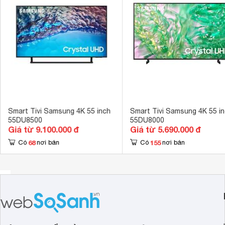
Cổng AV
Có cổng Comp
Hệ điều hành, giao diện
Tizen OS 
Ứng dụng có sẵn
Trình duyệt we
Tích hợp đầu thu kỹ thuật số
DVB-T2 
Kết nối không dây với điện thoại, máy
Chuyển hình, 
tính bảng
Chuyển hình, n
Remote thông minh
Có remote thô
Smart Tivi Samsung 4K 55 inch
Smart Tivi Samsung 4K 55 i
55DU8500
55DU8000
Kết nối Bàn phím, chuột
Có thể kết nố
Giá từ 9.100.000 đ
Giá từ 5.690.000 đ
Tính năng khác
68
155
Có
nơi bán
Có
nơi bán
Điều khiển bằn
Công nghệ hình ảnh
Auto-Depth E
Tần số quét thực
100Hz 
Công nghệ âm thanh
Dolby Digital 
Tổng công suất loa
20W 