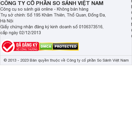
CÔNG TY CỔ PHẦN SO SÁNH VIỆT NAM
Kích thước có chân, đặt bàn
123.7 x 78.8 
Công cụ so sánh giá online - Không bán hàng
Trụ sở chính: Số 195 Khâm Thiên, Thổ Quan, Đống Đa,
Trọng lượng có chân
19.1 kg
Hà Nội
Kích thước không chân, treo tường
123.7 x 71.6 
Giấy chứng nhận đăng ký kinh doanh số 0106373516,
cấp ngày 02/12/2013
Trọng lượng không có chân
16.9 kg
Tivi mỏng (phần dày nhất 5.47 cm), thiết kế sắc sảo 
Công suất
175 W
Màn hình
tivi 55 inch
cùng với viền màn hình rất mỏng (1 cm)
© 2013 - 2023 Bản quyền thuộc về Công ty cổ phần So Sánh Việt Nam
phù hợp để bố tríở những gian phòng khách lớn, phòng làm v