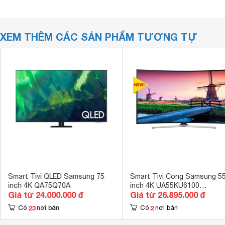
XEM THÊM CÁC SẢN PHẨM TƯƠNG TỰ
Smart Tivi QLED Samsung 75
Smart Tivi Cong Samsung 5
inch 4K QA75Q70A
inch 4K UA55KU6100
Giá từ 24.000.000 đ
Giá từ 26.895.000 đ
(55KU6100)
23
2
Có
nơi bán
Có
nơi bán