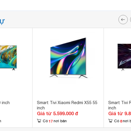
TỰ
0 inch
Smart Tivi Xiaomi Redmi X55 55
Smart Tivi 
inch
inch
Giá từ 5.599.000 đ
Giá từ 9.
17
8
n
Có
nơi bán
Có
nơi 