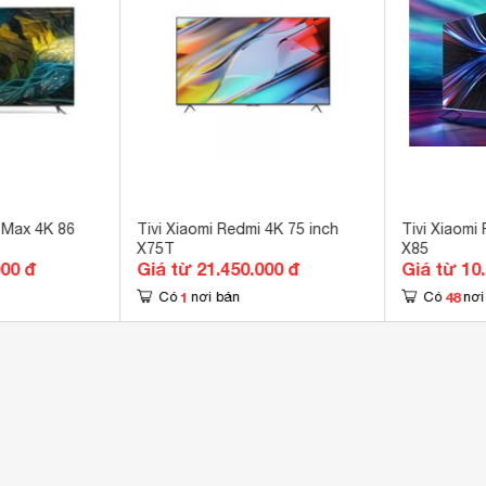
 tứ Cortex A55 
W 
 x 110.2 cm
0 W
 Max 4K 86
Tivi Xiaomi Redmi 4K 75 inch
Tivi Xiaomi
X75T
X85
000 đ
Giá từ 21.450.000 đ
Giá từ 10
1
48
Có
nơi bán
Có
nơi