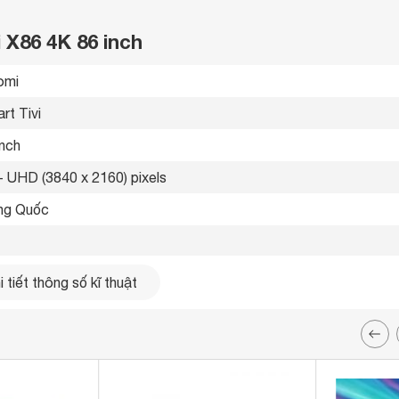
 X86 4K 86 inch
omi 
rt Tivi 
inch
- UHD (3840 x 2160) pixels
ng Quốc 
g LAN, Wifi 
 tiết thông số kĩ thuật
ổng 
g Optical 