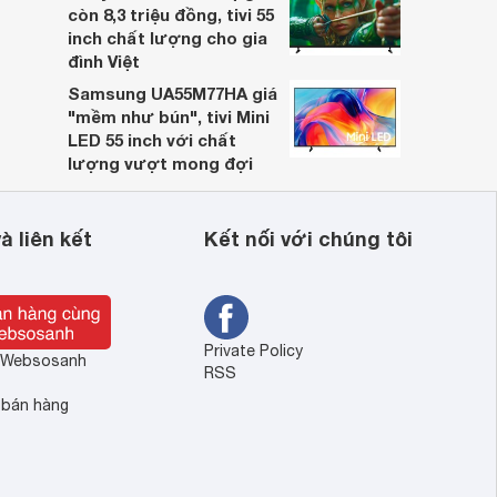
còn 8,3 triệu đồng, tivi 55
inch chất lượng cho gia
đình Việt
Samsung UA55M77HA giá
"mềm như bún", tivi Mini
LED 55 inch với chất
lượng vượt mong đợi
à liên kết
Kết nối với chúng tôi
Private Policy
ề Websosanh
RSS
 bán hàng