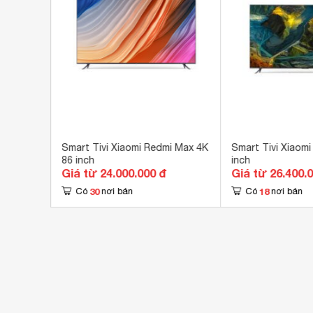
Bộ xử lý
Lõi
Tổng công suất loa
16
Số lượng loa
2 
Kích thước không chân, treo tường
192
Công suất
30
 AI 4K
Smart Tivi Xiaomi Redmi Max 4K
Smart Tivi Xiaomi
86 inch
inch
Giá từ 24.000.000 đ
Giá từ 26.400.
30
18
Có
nơi bán
Có
nơi bán