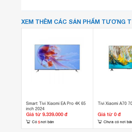
XEM THÊM CÁC SẢN PHẨM TƯƠNG 
 inch
Smart Tivi Xiaomi EA Pro 4K 65
Tivi Xiaomi A70 7
inch 2024
Giá từ 9.339.000 đ
Giá từ 0 đ
5
Có
nơi bán
Chưa có nơi bá