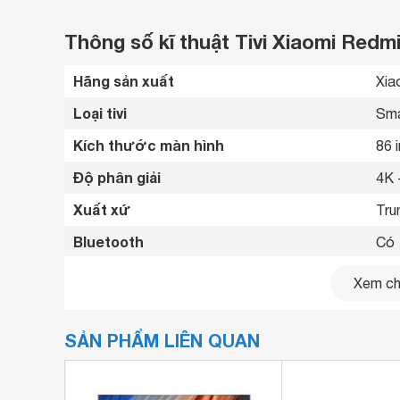
Thông số kĩ thuật Tivi Xiaomi Redmi
Hãng sản xuất
Xia
Loại tivi
Sma
Kích thước màn hình
86 
Độ phân giải
4K 
Xuất xứ
Tru
Bluetooth
Có 
Kết nối internet
Cổn
Xem chi
USB
2 c
SẢN PHẨM LIÊN QUAN
Cổng xuất âm thanh
Cổn
Điều khiển bằng giọng nói
Có 