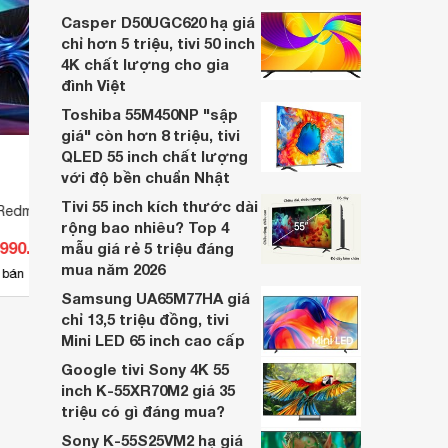
nhiều cửa hàng điện máy giảm giá sâu.
Casper D50UGC620 hạ giá
chỉ hơn 5 triệu, tivi 50 inch
4K chất lượng cho gia
đình Việt
Toshiba 55M450NP "sập
giá" còn hơn 8 triệu, tivi
QLED 55 inch chất lượng
với độ bền chuẩn Nhật
Tivi 55 inch kích thước dài
 Redmi 4K 85 inch
Smart Tivi Xiaomi Redmi X65T
Tivi 
rộng bao nhiêu? Top 4
4K 65 inch
inch
.990.000 đ
Giá từ 15.389.000 đ
Giá 
mẫu giá rẻ 5 triệu đáng
mua năm 2026
1
 bán
Có
nơi bán
Có
Samsung UA65M77HA giá
chỉ 13,5 triệu đồng, tivi
Mini LED 65 inch cao cấp
Google tivi Sony 4K 55
inch K-55XR70M2 giá 35
triệu có gì đáng mua?
Sony K-55S25VM2 hạ giá