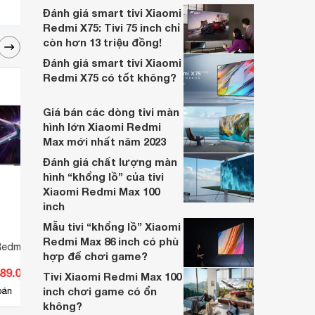
khảo ngay 3 chiếc tivi Xiaomi 86 inch ngay
Đánh giá smart tivi Xiaomi
dưới đây.
Redmi X75: Tivi 75 inch chỉ
còn hơn 13 triệu đồng!
Đánh giá smart tivi Xiaomi
Redmi X75 có tốt không?
Giá bán các dòng tivi màn
hình lớn Xiaomi Redmi
Max mới nhất năm 2023
Đánh giá chất lượng màn
hình “khổng lồ” của tivi
Xiaomi Redmi Max 100
inch
Mẫu tivi “khổng lồ” Xiaomi
Redmi Max 86 inch có phù
Redmi X 2025 4K 55
Smart Tivi Xiaomi 4K 65 inch ES
Tivi 
hợp để chơi game?
Pro
inch
889.000 đ
Giá từ 12.430.000 đ
Giá 
Tivi Xiaomi Redmi Max 100
inch chơi game có ổn
10
bán
Có
nơi bán
Ch
không?