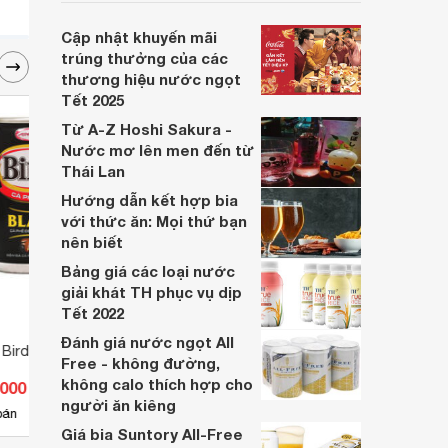
thừa không hẳn phải cần đồ uống nào
cũng phải có cồn. Hãy tham khảo thêm 2
Cập nhật khuyến mãi
thương hiệu nước ngọt Pepsi Cola và
trúng thưởng của các
Coca-Cola mà Websosanh.vn giới thiệu
thương hiệu nước ngọt
đến bạn nhé.
Tết 2025
Từ A-Z Hoshi Sakura -
Nước mơ lên men đến từ
Thái Lan
Hướng dẫn kết hợp bia
với thức ăn: Mọi thứ bạn
nên biết
Bảng giá các loại nước
giải khát TH phục vụ dịp
Tết 2022
Đánh giá nước ngọt All
 Birdy 250ml
Nước uống vị trái cây có ga La
Nước
Free - không đường,
Vie hương dâu việt quất 330ml
kem 3
không calo thích hợp cho
.000 đ
Giá từ 0 đ
Giá 
người ăn kiêng
bán
Chưa có nơi bán
Có
Giá bia Suntory All-Free