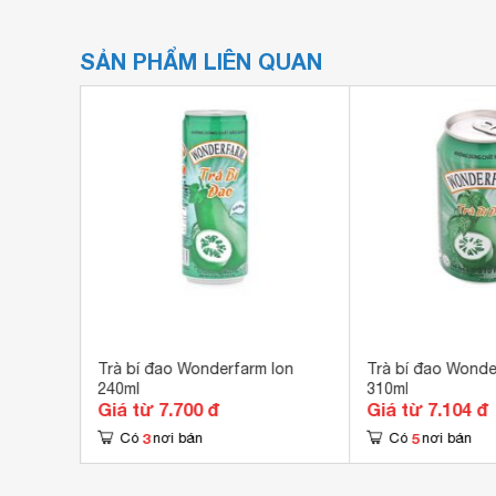
SẢN PHẨM LIÊN QUAN
hia Fuze
Trà bí đao Wonderfarm lon
Trà bí đao Wonde
240ml
310ml
Giá từ 7.700 đ
Giá từ 7.104 đ
3
5
Có
nơi bán
Có
nơi bán