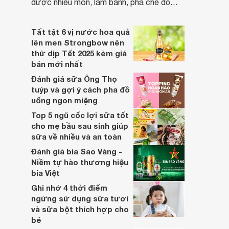
được nhiều món, làm bánh, pha chế đồ
uống. Vậy sữa Carnation có những thành
phần gì? Công dụng ra sao? Hãy cùng tìm
Tất tật 6 vị nước hoa quả
hiểu chi tiết trong bài viết dưới đây.
lên men Strongbow nên
thử dịp Tết 2025 kèm giá
bán mới nhất
Đánh giá sữa Ông Thọ
tuýp và gợi ý cách pha đồ
uống ngon miệng
Top 5 ngũ cốc lợi sữa tốt
cho mẹ bầu sau sinh giúp
sữa về nhiều và an toàn
Đánh giá bia Sao Vàng -
Niềm tự hào thương hiệu
bia Việt
Ghi nhớ 4 thời điểm
ngừng sử dụng sữa tươi
và sữa bột thích hợp cho
bé