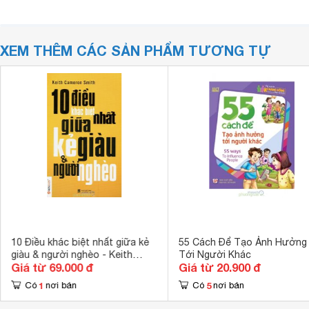
XEM THÊM CÁC SẢN PHẨM TƯƠNG TỰ
10 Điều khác biệt nhất giữa kẻ
55 Cách Để Tạo Ảnh Hưởng
giàu & người nghèo - Keith
Tới Người Khác
Giá từ 69.000 đ
Giá từ 20.900 đ
Cameron Smith
1
5
Có
nơi bán
Có
nơi bán