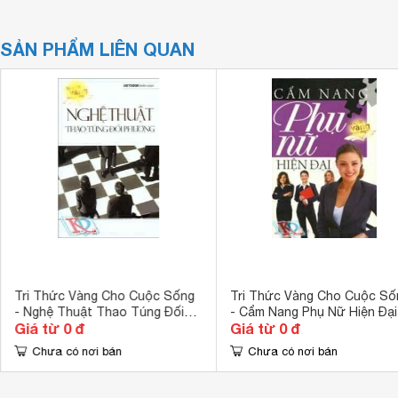
SẢN PHẨM LIÊN QUAN
Tri Thức Vàng Cho Cuộc Sống
Tri Thức Vàng Cho Cuộc Số
- Nghệ Thuật Thao Túng Đối
- Cẩm Nang Phụ Nữ Hiện Đại
Giá từ 0 đ
Giá từ 0 đ
Phương
Chưa có nơi bán
Chưa có nơi bán