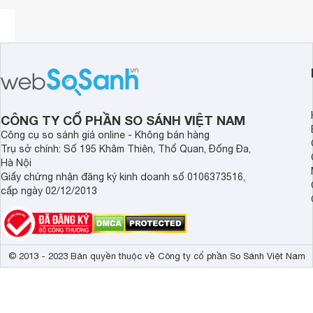
IEC 60670-24
Nhãn chất lượng: IMQ
Khả năng chịu lửa:
Cửa: 650 °C
Phần sau: 650 °C
Mặt trước: 650 °C
Độ bảo vệ IP: IP40
Độ bảo vệ IK: IK07
Nhiệt độ không khí xung quanh khi hoạt động: -25…60 °C
CÔNG TY CỔ PHẦN SO SÁNH VIỆT NAM
Công cụ so sánh giá online - Không bán hàng
Trụ sở chính: Số 195 Khâm Thiên, Thổ Quan, Đống Đa,
Hà Nội
Giấy chứng nhận đăng ký kinh doanh số 0106373516,
cấp ngày 02/12/2013
© 2013 - 2023 Bản quyền thuộc về Công ty cổ phần So Sánh Việt Nam