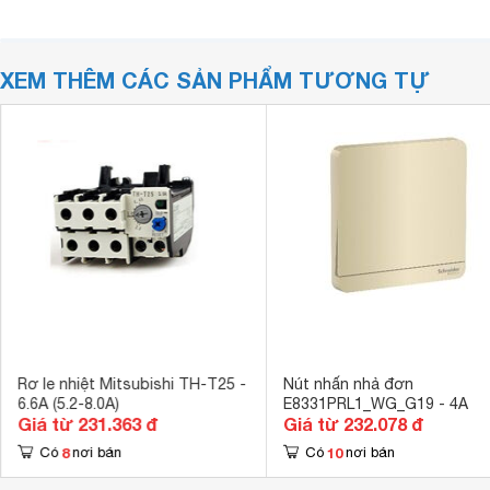
XEM THÊM CÁC SẢN PHẨM TƯƠNG TỰ
Rơ le nhiệt Mitsubishi TH-T25 -
Nút nhấn nhả đơn
6.6A (5.2-8.0A)
E8331PRL1_WG_G19 - 4A
Giá từ 231.363 đ
Giá từ 232.078 đ
8
10
Có
nơi bán
Có
nơi bán