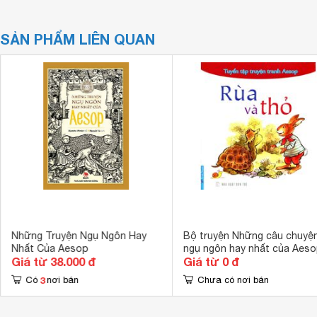
SẢN PHẨM LIÊN QUAN
Những Truyện Ngụ Ngôn Hay
Bộ truyện Những câu chuyệ
Nhất Của Aesop
ngụ ngôn hay nhất của Aeso
Giá từ 38.000 đ
Giá từ 0 đ
Aesop
3
Có
nơi bán
Chưa có nơi bán