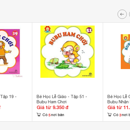
 Tập 19 -
Bé Học Lễ Giáo - Tập 51 -
Bé Học Lễ G
Bubu Ham Chơi
Bubu Nhận 
đ
Giá từ 9.350 đ
Giá từ 11
5
3
Có
nơi bán
Có
nơi 