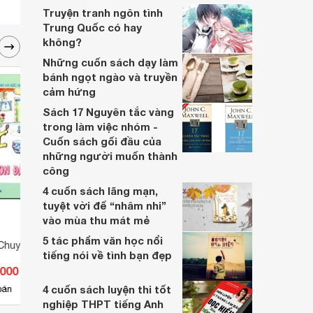
Truyện tranh ngôn tình
Trung Quốc có hay
không?
Những cuốn sách dạy làm
bánh ngọt ngào và truyền
cảm hứng
Sách 17 Nguyên tắc vàng
trong làm việc nhóm -
Cuốn sách gối đầu của
những người muốn thành
công
4 cuốn sách lãng mạn,
tuyệt vời để “nhâm nhi”
vào mùa thu mát mẻ
5 tác phẩm văn học nổi
Chuyện - Mèo Con
Bé Tập Kể Chuyện - Qua
Bé Tậ
tiếng nói về tình bạn đẹp
Đường
Tinh 
.000 đ
Giá từ 10.000 đ
Giá 
4 cuốn sách luyện thi tốt
3
bán
Có
nơi bán
Có
nghiệp THPT tiếng Anh