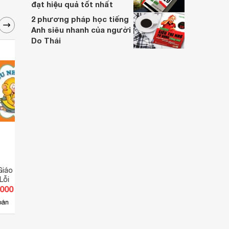
đạt hiệu quả tốt nhất
2 phương pháp học tiếng
Anh siêu nhanh của người
Do Thái
iáo - Bubu Tập 3:
Bé Học Lễ Giáo - Tập 1 - Bubu
Bé Họ
Lỗi
Trung Thực
Bubu
.000 đ
Giá từ 9.350 đ
Giá 
4
bán
Có
nơi bán
Có