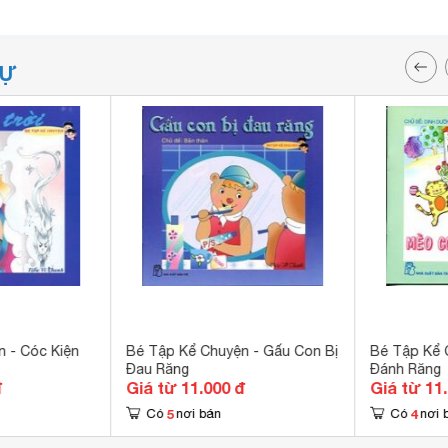
TỰ
 - Cóc Kiện
Bé Tập Kể Chuyện - Gấu Con Bị
Bé Tập Kể 
Đau Răng
Đánh Răng
đ
Giá từ 11.000 đ
Giá từ 11
5
4
Có
nơi bán
Có
nơi 