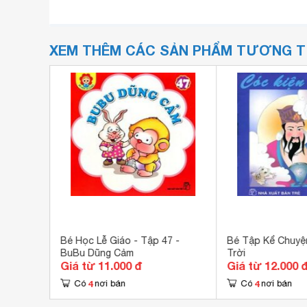
XEM THÊM CÁC SẢN PHẨM TƯƠNG 
ú Gà
Bé Học Lễ Giáo - Tập 47 -
Bé Tập Kể Chuyện
BuBu Dũng Cảm
Trời
Giá từ 11.000 đ
Giá từ 12.000 
4
4
Có
nơi bán
Có
nơi bán