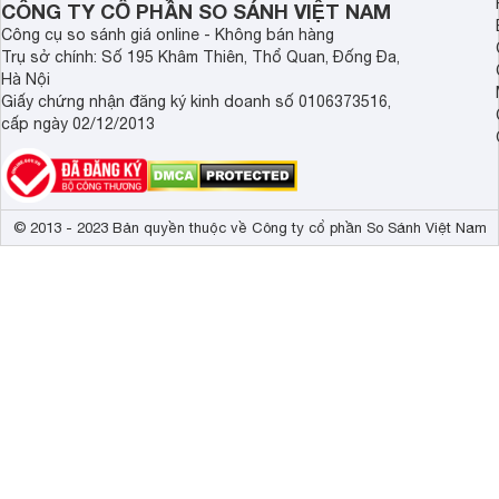
CÔNG TY CỔ PHẦN SO SÁNH VIỆT NAM
Kích thước không chân, treo tường
124.1 x 71.9 
Công cụ so sánh giá online - Không bán hàng
Trụ sở chính: Số 195 Khâm Thiên, Thổ Quan, Đống Đa,
Trọng lượng không có chân
15.4 kg
Hà Nội
Công suất
215 W
Giấy chứng nhận đăng ký kinh doanh số 0106373516,
cấp ngày 02/12/2013
Tivi Toshiba 55 inch kiểu dáng hiện đại, đẹp mắt, c
© 2013 - 2023 Bản quyền thuộc về Công ty cổ phần So Sánh Việt Nam