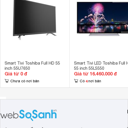
Cổng AV
Có cổng Comp
Ứng dụng có sẵn
Trình duyệt, 
Tích hợp đầu thu kỹ thuật số
DVB-T2 
Kết nối không dây với điện thoại, máy
Chiếu màn hìn
tính bảng
Remote thông minh
Có remote thô
Kết nối Bàn phím, chuột
Có thể kết nố
Smart Tivi Toshiba Full HD 55
Smart Tivi LED Toshiba Full
inch 55U7650
55 inch 55L5550
Công nghệ hình ảnh
CEVO Engine, I
Giá từ 0 đ
Giá từ 16.460.000 đ
Tần số quét thực
4
Chưa có nơi bán
Có
nơi bán
200Hz 
Công nghệ âm thanh
Dolby Digital 
Tổng công suất loa
20W 
Kích thước có chân, đặt bàn
124.1 x 75.2 
Trọng lượng có chân
17 kg