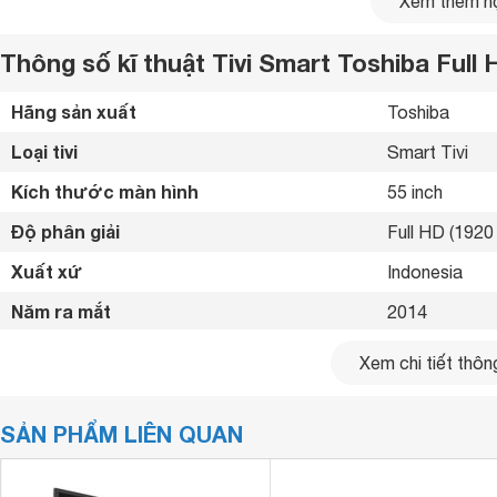
Xem thêm nộ
Thông số kĩ thuật Tivi Smart Toshiba Full
Hãng sản xuất
Toshiba 
Loại tivi
Smart Tivi 
Kích thước màn hình
55 inch
Độ phân giải
Full HD (1920 
Xuất xứ
Indonesia 
Năm ra mắt
2014 
Kết nối internet
Cổng LAN, Wif
Xem chi tiết thông
Cổng HDMI
3 cổng 
SẢN PHẨM LIÊN QUAN
USB
2 cổng 
Cổng xuất âm thanh
Cổng Optical (