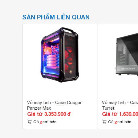
SẢN PHẨM LIÊN QUAN
gar
Vỏ máy tính - Case Cougar
Vỏ máy tính - Ca
Panzer Max
Turret
Giá từ 3.353.900 đ
Giá từ 1.639.0
2
2
Có
nơi bán
Có
nơi bán