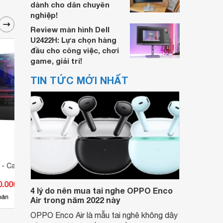
dành cho dân chuyên
nghiệp!
Review màn hình Dell
U2422H: Lựa chọn hàng
đầu cho công việc, chơi
game, giải trí!
TIN TỨC MỚI NHẤT
 - Case Cougar
Vỏ máy tính - Case Cougar QBX
Vỏ má
MX35
0.000 đ
Giá từ 660.000 đ
Giá 
4 lý do nên mua tai nghe OPPO Enco
4
bán
Có
nơi bán
Có
Air trong năm 2022 này
OPPO Enco Air là mẫu tai nghê không dây