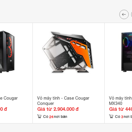
se Cougar
Vỏ máy tính - Case Cougar
Vỏ máy tính
Conquer
MX340
00 đ
Giá từ 2.904.000 đ
Giá từ 44
24
3
Có
nơi bán
Có
nơi 