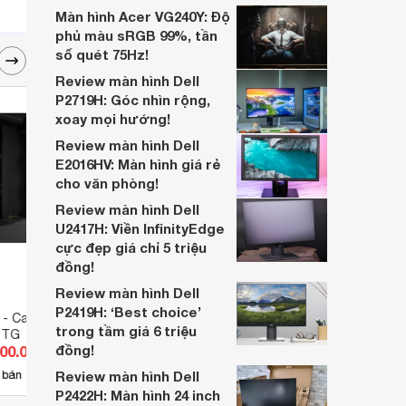
ổn, với cấu hình tốt và mức giá lại cực hời.
Màn hình Acer VG240Y: Độ
Vậy chúng ta hãy cùng tìm hiểu kỹ hơn về
phủ màu sRGB 99%, tần
sản phẩm màn hình này thông qua bài viết
số quét 75Hz!
ngay nhé!
Review màn hình Dell
P2719H: Góc nhìn rộng,
xoay mọi hướng!
Review màn hình Dell
E2016HV: Màn hình giá rẻ
cho văn phòng!
Review màn hình Dell
U2417H: Viền InfinityEdge
cực đẹp giá chỉ 5 triệu
đồng!
Review màn hình Dell
P2419H: ‘Best choice’
 - Case Corsair iCUE
Vỏ máy tính - Case Cooler
Vỏ má
trong tầm giá 6 triệu
 TG
Master MasterCase Maker 5
Cryst
đồng!
900.000 đ
Giá từ 4.000.000 đ
Giá 
4
 bán
Review màn hình Dell
Có
nơi bán
Có
P2422H: Màn hình 24 inch