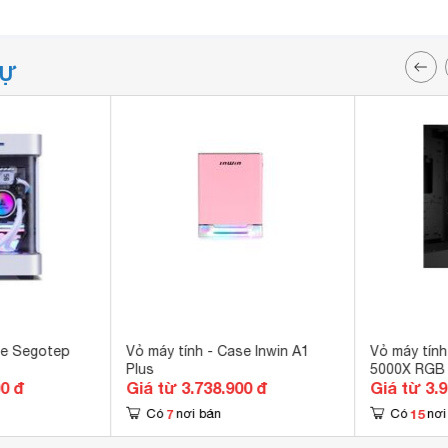
TỰ
se Segotep
Vỏ máy tính - Case Inwin A1
Vỏ máy tính
Plus
5000X RGB
00 đ
Giá từ 3.738.900 đ
Giá từ 3.
7
15
Có
nơi bán
Có
nơi