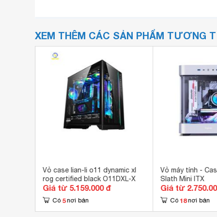
XEM THÊM CÁC SẢN PHẨM TƯƠNG 
rmaltake
Vỏ case lian-li o11 dynamic xl
Vỏ máy tính - Ca
ass
rog certified black O11DXL-X
Slath Mini ITX
Giá từ 5.159.000 đ
Giá từ 2.750.0
5
18
Có
nơi bán
Có
nơi bán