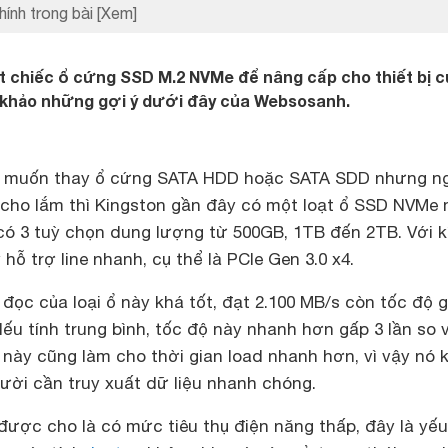
hính trong bài
[Xem]
t chiếc ổ cứng SSD M.2 NVMe để nâng cấp cho thiết bị 
m khảo những gợi ý dưới đây của Websosanh.
i muốn thay ổ cứng SATA HDD hoặc SATA SDD nhưng n
 cho lắm thì Kingston gần đây có một loạt ổ SSD NVMe
 có 3 tuỳ chọn dung lượng từ 500GB, 1TB đến 2TB. Với k
hỗ trợ line nhanh, cụ thể là PCIe Gen 3.0 x4.
 đọc của loại ổ này khá tốt, đạt 2.100 MB/s còn tốc độ g
Nếu tính trung bình, tốc độ này nhanh hơn gấp 3 lần so 
này cũng làm cho thời gian load nhanh hơn, vì vậy nó k
ời cần truy xuất dữ liệu nhanh chóng.
ược cho là có mức tiêu thụ điện năng thấp, đây là yếu