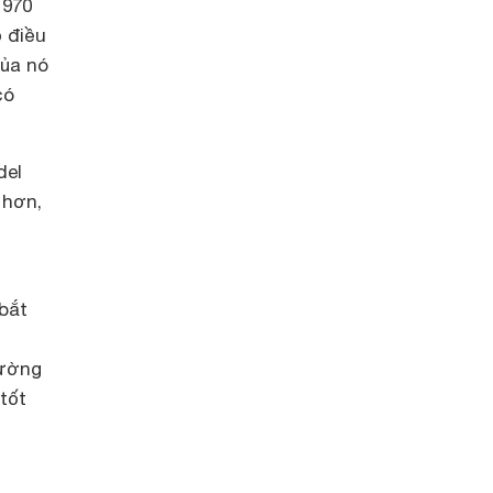
 970
 điều
của nó
có
del
 hơn,
bắt
hường
tốt
n