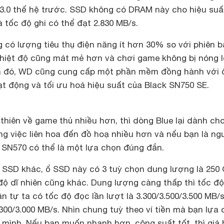
3.0 thế hệ trước. SSD không có DRAM này cho hiệu suấ
à tốc độ ghi có thể đạt 2.830 MB/s.
 có lượng tiêu thụ điện năng ít hơn 30% so với phiên 
nhiệt độ cũng mát mẻ hơn và chơi game không bị nóng l
h đó, WD cũng cung cấp một phần mềm đồng hành với 
t động và tối ưu hoá hiệu suất của Black SN750 SE.
hiên về game thủ nhiều hơn, thì dòng Blue lại dành ch
g việc liên hoa đến đồ hoạ nhiều hơn và nếu bạn là ng
e SN570 có thể là một lựa chọn đúng đắn.
SSD khác, ổ SSD này có 3 tuỳ chọn dung lượng là 250 
độ dĩ nhiên cũng khác. Dung lượng càng thấp thì tốc độ
n tự ta có tốc độ đọc lần lượt là 3.300/3.500/3.500 MB/
2.300/3.000 MB/s. Nhìn chung tuỳ theo ví tiền mà bạn lựa
 mình. Nếu bạn muốn nhanh hơn, công suất tốt, thì giá 