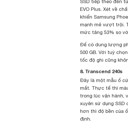
SSD tiếp theo đến t
EVO Plus. Xét về ch
khiển Samsung Phoen
mạnh mẽ vượt trội. 
mức tăng 53% so với
Để có dung lượng ph
500 GB. Với tuỳ chọn
tốc độ ghi cũng khôn
8. Transcend 240s
Đây là một mẫu ổ cứ
mắt. Thực tế thì màu
trong lúc vận hành,
xuyên sử dụng SSD c
hơn thì độ bền của 
định.