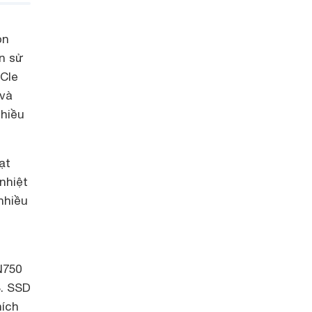
ọn
n sử
PCIe
 và
nhiều
ạt
nhiệt
nhiều
N750
B. SSD
hích