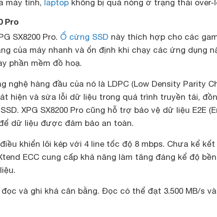
a máy tính,
laptop
không bị quá nóng ở trạng thái over-l
0 Pro
XPG SX8200 Pro.
Ổ cứng SSD
này thích hợp cho các gam
năng của máy nhanh và ổn định khi chạy các ứng dụng n
ay phần mềm đồ hoạ.
g nghệ hàng đầu của nó là LDPC (Low Density Parity Ch
t hiện và sửa lỗi dữ liệu trong quá trình truyền tải, đồ
ọ SSD. XPG SX8200 Pro cũng hỗ trợ bảo vệ dữ liệu E2E (E
 để dữ liệu được đảm bảo an toàn.
iều khiển lõi kép với 4 line tốc độ 8 mbps. Chưa kể kế
Xtend ECC cung cấp khả năng làm tăng đáng kể độ bền
iệu.
 đọc và ghi khá cân bằng. Đọc có thể đạt 3.500 MB/s và