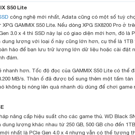
X S50 Lite
SSD
công nghệ mới nhất, Adata cũng có một số tuỳ ch
ư XPG GAMMIX S50 Lite. Nếu dòng XPG SX8200 Pro ở trê
Gen 3.0 x 4 thì SSD này lại có giao diện mới hơn, đó là 
n dung lượng với loại ổ này cũng lớn hơn, cụ thể là 1TB
oàn hảo để bạn lưu trữ lượng lớn dữ liệu hoặc cài đặt 
ình đám.
 sẽ nhanh hơn. Tốc độ đọc của GAMMIX S50 Lite có thể đ
à 3.200 MB/s. Thân ổ đã được bổ sung thêm một tấm tản 
ó không bị nóng lên quá nhanh dù dùng để chơi game 
SE
i pháp nâng cấp hiệu suất cho các game thủ. WD Black S
n dung lượng khác nhau từ 250 GB, 500 GB cho đến 1T
 mới nhất là PCIe Gen 4.0 x 4 nhưng vẫn có thể tương t