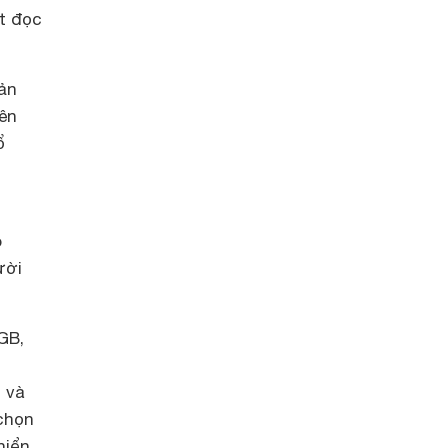
t đọc
bản
ên
ổ
o
ười
GB,
s và
 chọn
hiển