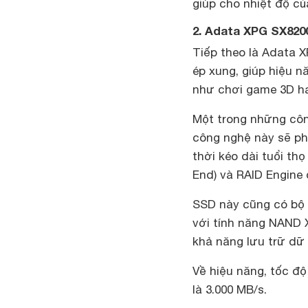
giúp cho nhiệt độ củ
2. Adata XPG SX820
Tiếp theo là Adata 
ép xung, giúp hiệu 
như chơi game 3D h
Một trong những côn
công nghệ này sẽ phá
thời kéo dài tuổi th
End) và RAID Engine
SSD này cũng có bộ đ
với tính năng NAND 
khả năng lưu trữ dữ l
Về hiệu năng, tốc độ
là 3.000 MB/s.