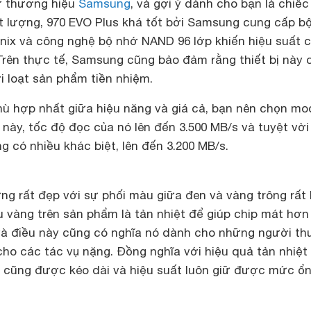
ừ thương hiệu
Samsung
, và gợi ý dành cho bạn là chiếc
ất lượng, 970 EVO Plus khá tốt bởi Samsung cung cấp bộ
ix và công nghệ bộ nhớ NAND 96 lớp khiến hiệu suất 
Trên thực tế, Samsung cũng bảo đảm rằng thiết bị này 
 loạt sản phẩm tiền nhiệm.
ù hợp nhất giữa hiệu năng và giá cả, bạn nên chọn mo
 này, tốc độ đọc của nó lên đến 3.500 MB/s và tuyệt vời
g có nhiều khác biệt, lên đến 3.200 MB/s.
ng rất đẹp với sự phối màu giữa đen và vàng trông rất 
 vàng trên sản phẩm là tản nhiệt để giúp chip mát hơn
 và điều này cũng có nghĩa nó dành cho những người t
ho các tác vụ nặng. Đồng nghĩa với hiệu quả tản nhiệt 
ổ cũng được kéo dài và hiệu suất luôn giữ được mức ổ