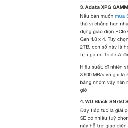
3. Adata XPG GAMMI
Nếu bạn muốn
mua 
thú vị chẳng hạn nh
dụng giao diện PCIe 
Gen 4.0 x 4. Tuỳ chọ
2TB, con số này là h
tựa game Triple-A đ
Hiệu suất, dĩ nhiên
3.900 MB/s và ghi l
bằng nhôm vậy nên n
giờ.
4. WD Black SN750 
Đây tiếp tục là giả
SE có nhiều tuỳ chọ
này hỗ trợ giao diện