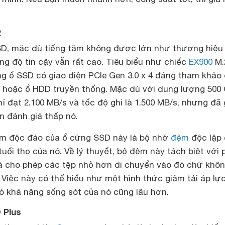
2
SD, mặc dù tiếng tăm không được lớn như thương hiệu
g độ tin cậy vẫn rất cao. Tiêu biểu như chiếc
EX900
M.
ng ổ SSD có giao diện PCIe Gen 3.0 x 4 đáng tham khảo
 hoặc ổ HDD truyền thống. Mặc dù với dung lượng 500
ỉ đạt 2.100 MB/s và tốc độ ghi là 1.500 MB/s, nhưng đã
n đánh giá thấp nó.
ểm độc đáo của ổ cứng SSD này là bộ nhớ
đệm
độc lập 
tuổi thọ của nó. Về lý thuyết, bộ đệm này tách biệt với
và cho phép các tệp nhỏ hơn di chuyển vào đó chứ khô
. Việc này có thể hiểu như một hình thức giảm tải áp lự
ó khả năng sống sót của nó cũng lâu hơn.
 Plus