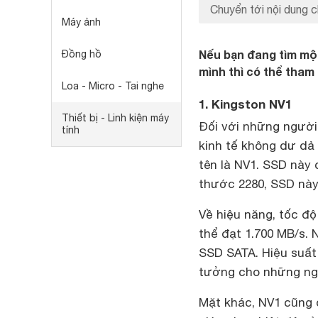
Chuyển tới nội dung c
Máy ảnh
Nếu bạn đang tìm mộ
Đồng hồ
mình thì có thể tha
Loa - Micro - Tai nghe
1. Kingston NV1
Thiết bị - Linh kiện máy
Đối với những ngườ
tính
kinh tế không dư dả
tên là NV1. SSD này
thước 2280, SSD này 
Về hiệu năng, tốc độ
thể đạt 1.700 MB/s. 
SSD SATA. Hiệu suất 
tưởng cho những ngư
Mặt khác, NV1 cũng đ