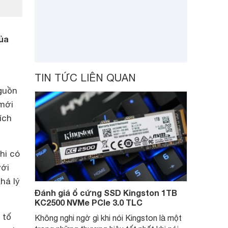
của
TIN TỨC LIÊN QUAN
guồn
 mới
ích
hi có
với
há lý
Đánh giá ổ cứng SSD Kingston 1TB
KC2500 NVMe PCIe 3.0 TLC
 tố
Không nghi ngờ gì khi nói Kingston là một