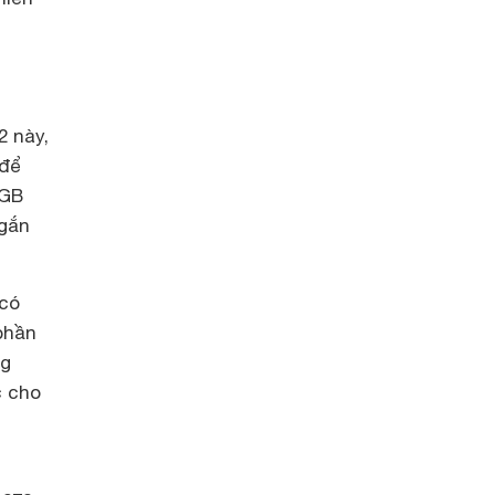
2 này,
 để
 GB
 gắn
có
 phần
ng
c cho