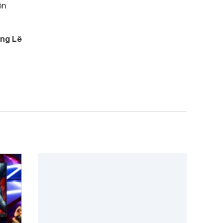
ên
ng Lê