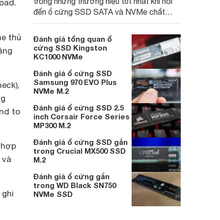
trong những thương hiệu tốt nhất khi nói
oad.
đến ổ cứng SSD SATA và NVMe chất
lượng cao. Gần đây, công ty đã công bố
SSD KC2500 NVMe dựa trên PCIe 3.0
e thủ
Đánh giá tổng quan ổ
hiệu năng cao.
cứng SSD Kingston
ặng
KC1000 NVMe
Đánh giá ổ cứng SSD
Samsung 970 EVO Plus
eck),
NVMe M.2
ng
Đánh giá ổ cứng SSD 2.5
nd to
inch Corsair Force Series
MP300 M.2
Đánh giá ổ cứng SSD gắn
t hợp
trong Crucial MX500 SSD
 và
M.2
Đánh giá ổ cứng gắn
trong WD Black SN750
 ghi
NVMe SSD