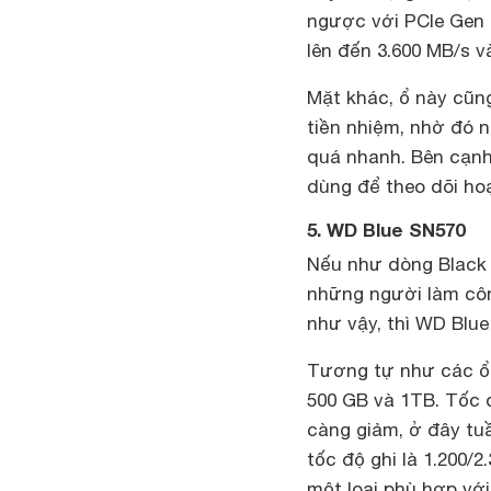
ngược với PCIe Gen 
lên đến 3.600 MB/s v
Mặt khác, ổ này cũng
tiền nhiệm, nhờ đó 
quá nhanh. Bên cạn
dùng để theo dõi hoạ
5. WD Blue SN570
Nếu như dòng Black t
những người làm côn
như vậy, thì WD Blu
Tương tự như các ổ 
500 GB và 1TB. Tốc 
càng giảm, ở đây tuầ
tốc độ ghi là 1.200/
một loại phù hợp với