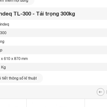
m thêm nội dung
cùng loại trên thị trường)
c chắn
ndeq TL-300 - Tải trọng 300kg
indeq 
300 
ầng 
p 
 x 610 x 870 mm
 Kg
cm
 tiết thông số kĩ thuật
mm
Kg