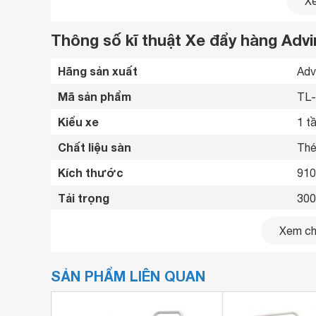
Xe
Sàn xe dày 1 mm (độ dày gấp 2 lần với các model 
Phần khớp nối và bánh xe dày được thiết kế chắ
Thông số kĩ thuật Xe đẩy hàng Advi
Đường kính bánh xe: 130mm
Hãng sản xuất
Adv
Bảo hành: 12 tháng
Mã sản phẩm
TL-
Kiểu xe
1 t
Chất liệu sàn
Thé
Kích thước
910
Tải trọng
300
Đường kính bánh xe
13 
Xem chi
Khung nhôm rút dọc thân xe
- 
SẢN PHẨM LIÊN QUAN
Trọng lượng
18 