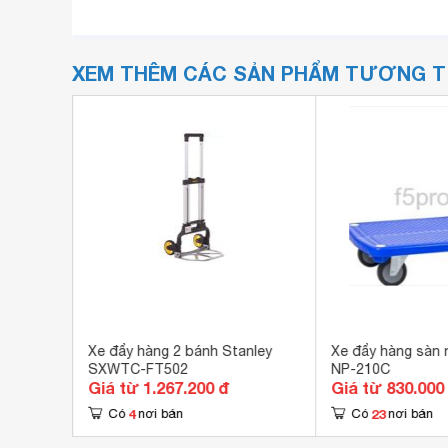
XEM THÊM CÁC SẢN PHẨM TƯƠNG 
 trọng
Xe đẩy hàng 2 bánh Stanley
Xe đẩy hàng sàn
SXWTC-FT502
NP-210C
Giá từ 1.267.200 đ
Giá từ 830.000
4
23
Có
nơi bán
Có
nơi bán