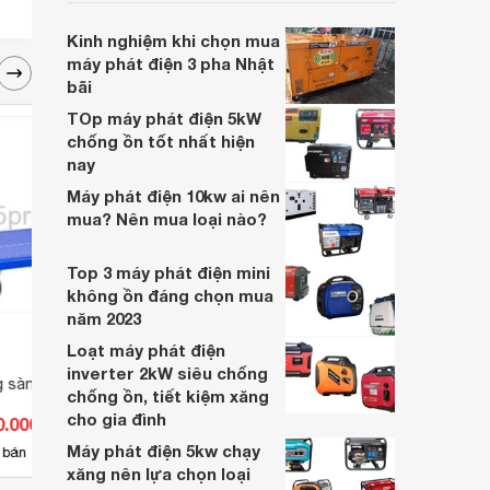
nhu cầu kinh doanh của các gia đình hay
các công ty.
Kinh nghiệm khi chọn mua
máy phát điện 3 pha Nhật
bãi
TOp máy phát điện 5kW
chống ồn tốt nhất hiện
nay
Máy phát điện 10kw ai nên
mua? Nên mua loại nào?
Top 3 máy phát điện mini
không ồn đáng chọn mua
năm 2023
Loạt máy phát điện
inverter 2kW siêu chống
g sàn nhựa Sumo
Xe đẩy Phong Thạnh XTB
Xe đẩ
chống ồn, tiết kiệm xăng
100DN
SXWT
cho gia đình
0.000 đ
Giá từ 1.350.000 đ
Giá 
Máy phát điện 5kw chạy
23
 bán
Có
nơi bán
Có
xăng nên lựa chọn loại