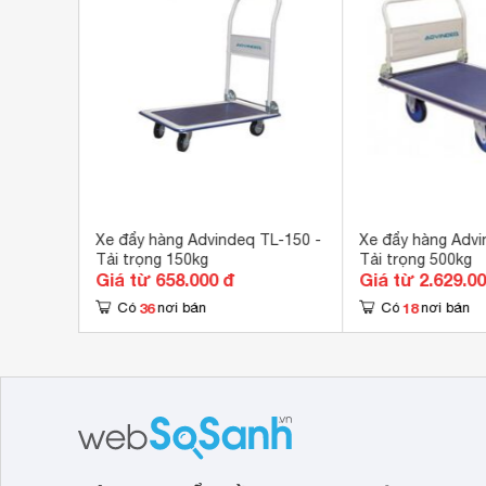
umika
Xe đẩy hàng Advindeq TL-150 -
Xe đẩy hàng Advi
Tải trọng 150kg
Tải trọng 500kg
Giá từ 658.000 đ
Giá từ 2.629.0
36
18
Có
nơi bán
Có
nơi bán