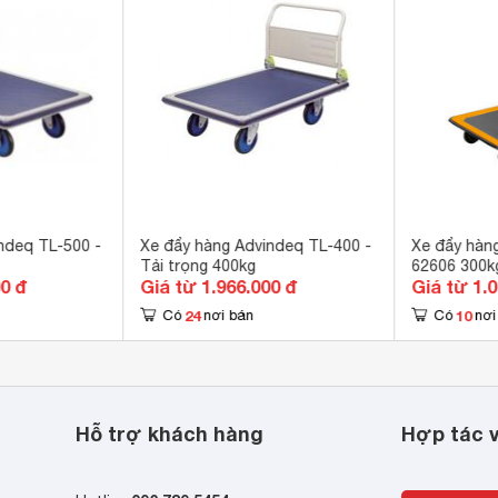
ndeq TL-500 -
Xe đẩy hàng Advindeq TL-400 -
Xe đẩy hàng
Tải trọng 400kg
62606 300k
00 đ
Giá từ 1.966.000 đ
Giá từ 1.
24
10
Có
nơi bán
Có
nơi
Hỗ trợ khách hàng
Hợp tác v