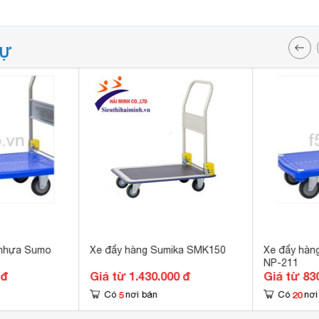
TỰ
 nhựa Sumo
Xe đẩy hàng Sumika SMK150
Xe đẩy hàn
NP-211
 đ
Giá từ 1.430.000 đ
Giá từ 83
5
20
Có
nơi bán
Có
nơi