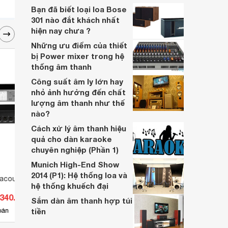
thanh, tính năng hấp dẫn.
Bạn đã biết loại loa Bose
301 nào đắt khách nhất
hiện nay chưa ?
Những ưu điểm của thiết
bị Power mixer trong hệ
thống âm thanh
Công suất âm ly lớn hay
nhỏ ảnh hưởng đến chất
lượng âm thanh như thế
nào?
Cách xử lý âm thanh hiệu
quả cho dàn karaoke
chuyên nghiệp (Phần 1)
Munich High-End Show
2014 (P1): Hệ thống loa và
acoustic D9800
Amply Sumico KA-400
Amply
hệ thống khuếch đại
ACX-
.340.000 đ
Giá từ 7.890.000 đ
Giá 
Sắm dàn âm thanh hợp túi
14
bán
tiền
Có
nơi bán
Có