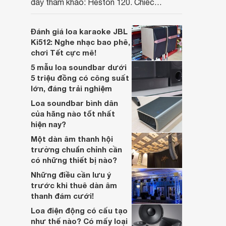
đầy tham khảo: Heston 120. Chiếc
soundbar này không chỉ có kích thước
lớn, kết nối đa dạng, mà còn ghi điểm nhờ
Đánh giá loa karaoke JBL
“chất Marshall” cùng cấu trúc âm thanh
Ki512: Nghe nhạc bao phê,
5.1.2 đầy hứa hẹn.
chơi Tết cực mê!
5 mẫu loa soundbar dưới
5 triệu đồng có công suất
lớn, đáng trải nghiệm
Loa soundbar bình dân
của hãng nào tốt nhất
hiện nay?
Một dàn âm thanh hội
trường chuẩn chỉnh cần
có những thiết bị nào?
Những điều cần lưu ý
trước khi thuê dàn âm
thanh đám cưới!
Loa điện động có cấu tạo
như thế nào? Có mấy loại