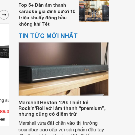
Top 5+ Dàn âm thanh
karaoke gia đình dưới 10
triệu khuấy động bầu
không khí Tết
TIN TỨC MỚI NHẤT
ng suất Paramax
Amply - Amplifier Paramax MK-
Ampli
Marshall Heston 120: Thiết kế
A2000
Audio
Rock’n’Roll với âm thanh “premium”,
889.000 đ
Giá từ 6.188.000 đ
Giá 
nhưng cũng có điểm trừ
19
bán
Có
nơi bán
Có
Marshall vừa đặt chân vào thị trường
soundbar cao cấp với sản phẩm đầu tay