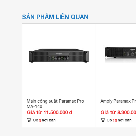
SẢN PHẨM LIÊN QUAN
max MK-
Main công suất Paramax Pro
Amply Paramax P
MA-140
Giá từ 11.500.000 đ
Giá từ 8.300.0
9
19
Có
nơi bán
Có
nơi bán