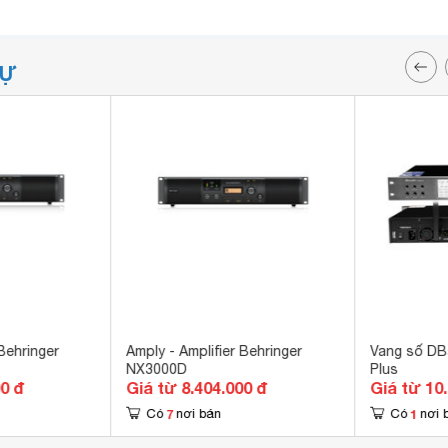
TỰ
Behringer
Amply - Amplifier Behringer
Vang số DB
NX3000D
Plus
00 đ
Giá từ 8.404.000 đ
Giá từ 10
7
1
Có
nơi bán
Có
nơi 