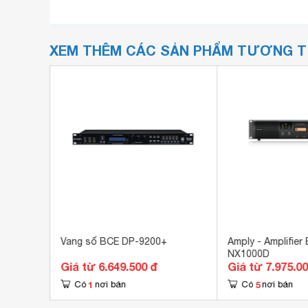
XEM THÊM CÁC SẢN PHẨM TƯƠNG 
Vang số BCE DP-9200+
Amply - Amplifier 
NX1000D
Giá từ 6.649.500 đ
Giá từ 7.975.0
1
5
Có
nơi bán
Có
nơi bán