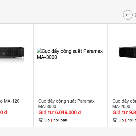
ro MA-120
Cục đẩy công suất Paramax
Cục đẩy cô
MA-3000
MA-2000
00 đ
Giá từ 6.049.000 đ
Giá từ 9.
1
1
Có
nơi bán
Có
nơi 