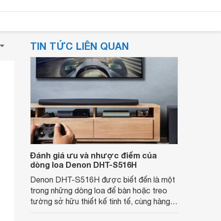
TIN TỨC LIÊN QUAN
Đánh giá ưu và nhược điểm của
dòng loa Denon DHT-S516H
Denon DHT-S516H được biết đến là một
trong những dòng loa để bàn hoặc treo
tường sở hữu thiết kế tinh tế, cùng hàng
loạt các ưu điểm về mặt chất lượng âm