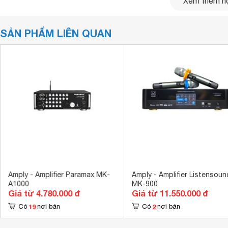
Xem thêm nộ
SẢN PHẨM LIÊN QUAN
Amply - Amplifier Paramax MK-
Amply - Amplifier Listensoun
A1000
MK-900
Đánh giá chi tiết về amply karaoke Paramax M
Giá từ 4.780.000 đ
Giá từ 11.550.000 đ
Tái hiện giọng hát trung thực, sạch tiếng
19
2
Có
nơi bán
Có
nơi bán
MK-A2000 PLUS sử dụng mạch khuếch đại Class AB truyền 
transistor Toshiba (Nhật Bản), cho hiệu suất hoạt động ổn 