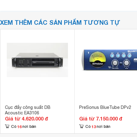
XEM THÊM CÁC SẢN PHẨM TƯƠNG TỰ
Cục đẩy công suất DB
PreSonus BlueTube DPv2
Acoustic EA3106
Giá từ 4.620.000 đ
Giá từ 7.150.000 đ
16
13
Có
nơi bán
Có
nơi bán