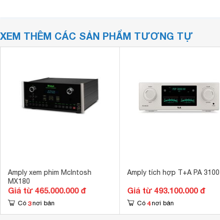
XEM THÊM CÁC SẢN PHẨM TƯƠNG TỰ
Amply xem phim McIntosh
Amply tích hợp T+A PA 3100
MX180
Giá từ 465.000.000 đ
Giá từ 493.100.000 đ
3
4
Có
nơi bán
Có
nơi bán