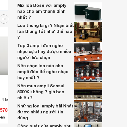
Mix loa Bose với amply
nào cho âm thanh đỉnh
nhất ?
Loa thùng là gì ? Nhận biết
loa thùng tốt như thế nào
?
Top 3 ampli đèn nghe
nhạc cực hay được nhiều
người lựa chọn
Nên chọn loa nào cho
ampli đèn để nghe nhạc
hay nhất ?
Nên mua ampli Sansui
5000X không ? giá bao
nhiêu ?
 4 kênh Shure
Ampli Bose PowerShare PS604
Cục đ
Những loại amply bãi Nhật
.578.000 đ
Giá từ 55.660.000 đ
Giá 
được nhiều người tin
1
bán
dùng
Có
nơi bán
Có
Công suất của amply phụ