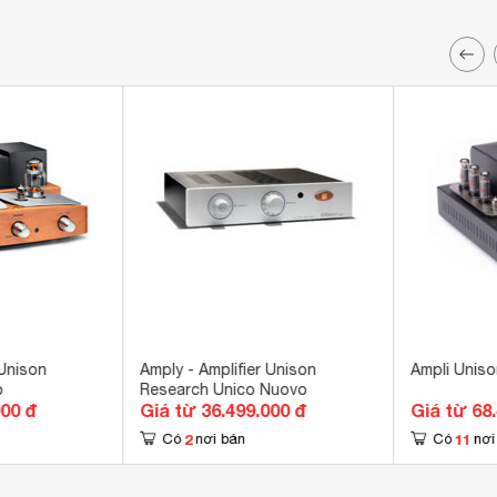
 Unison
Amply - Amplifier Unison
Ampli Unis
o
Research Unico Nuovo
000 đ
Giá từ 36.499.000 đ
Giá từ 68
2
11
Có
nơi bán
Có
nơi