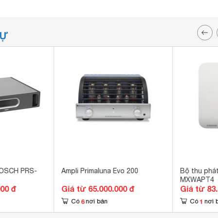
TỰ
 BOSCH PRS-
Ampli Primaluna Evo 200
Bộ thu phát
MXWAPT4
000 đ
Giá từ 65.000.000 đ
Giá từ 83
6
1
Có
nơi bán
Có
nơi 