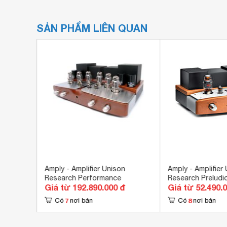
SẢN PHẨM LIÊN QUAN
Amply - Amplifier Unison
Amply - Amplifier
Research Performance
Research Preludi
đ
Giá từ 192.890.000 đ
Giá từ 52.490.
7
8
Có
nơi bán
Có
nơi bán