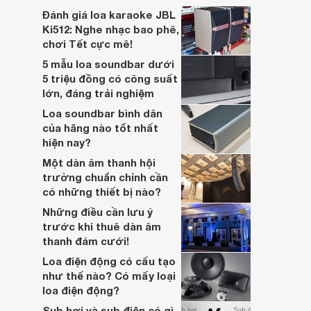
lớn, kết nối đa dạng, mà còn ghi điểm nhờ
Đánh giá loa karaoke JBL
“chất Marshall” cùng cấu trúc âm thanh
Ki512: Nghe nhạc bao phê,
5.1.2 đầy hứa hẹn.
chơi Tết cực mê!
5 mẫu loa soundbar dưới
5 triệu đồng có công suất
lớn, đáng trải nghiệm
Loa soundbar bình dân
của hãng nào tốt nhất
hiện nay?
Một dàn âm thanh hội
trường chuẩn chỉnh cần
có những thiết bị nào?
Những điều cần lưu ý
trước khi thuê dàn âm
thanh đám cưới!
Loa điện động có cấu tạo
như thế nào? Có mấy loại
loa điện động?
Sub hơi và sub điện có gì