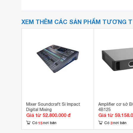
XEM THÊM CÁC SẢN PHẨM TƯƠNG 
hanh
Mixer Soundcraft Si Impact
Amplifier cơ sở
P-880A
Digital Mixing
4B125
Giá từ 52.800.000 đ
Giá từ 59.158.
15
3
Có
nơi bán
Có
nơi bán