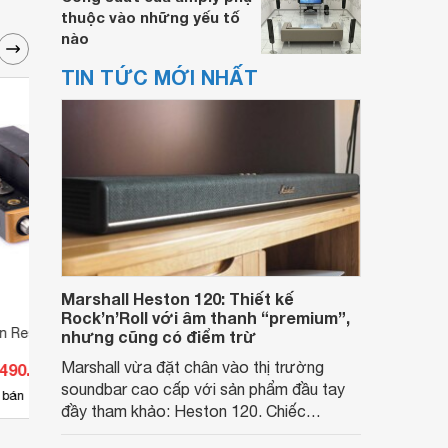
thuộc vào những yếu tố
nào
TIN TỨC MỚI NHẤT
Marshall Heston 120: Thiết kế
Rock’n’Roll với âm thanh “premium”,
on Research S6
Ampli Unison Research Simply
Ampli
nhưng cũng có điểm trừ
Italy
ITALY
Marshall vừa đặt chân vào thị trường
.490.000 đ
Giá từ 32.000.000 đ
Giá 
soundbar cao cấp với sản phẩm đầu tay
9
 bán
Có
nơi bán
Có
đầy tham khảo: Heston 120. Chiếc
soundbar này không chỉ có kích thước