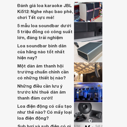
lớn, kết nối đa dạng, mà còn ghi điểm nhờ
Đánh giá loa karaoke JBL
“chất Marshall” cùng cấu trúc âm thanh
Ki512: Nghe nhạc bao phê,
5.1.2 đầy hứa hẹn.
chơi Tết cực mê!
5 mẫu loa soundbar dưới
5 triệu đồng có công suất
lớn, đáng trải nghiệm
Loa soundbar bình dân
của hãng nào tốt nhất
hiện nay?
Một dàn âm thanh hội
trường chuẩn chỉnh cần
có những thiết bị nào?
Những điều cần lưu ý
trước khi thuê dàn âm
thanh đám cưới!
Loa điện động có cấu tạo
như thế nào? Có mấy loại
loa điện động?
Sub hơi và sub điện có gì