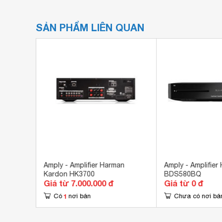
SẢN PHẨM LIÊN QUAN
AMP 8
Amply - Amplifier Harman
Amply - Amplifier
Kardon HK3700
BDS580BQ
Giá từ 7.000.000 đ
Giá từ 0 đ
1
Có
nơi bán
Chưa có nơi bá