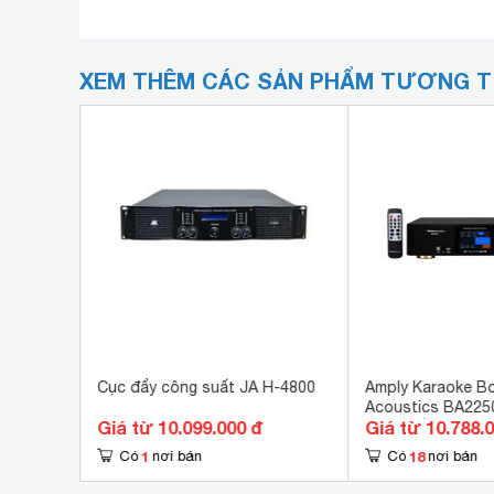
XEM THÊM CÁC SẢN PHẨM TƯƠNG 
 L9+
Cục đẩy công suất JA H-4800
Amply Karaoke B
Acoustics BA225
Giá từ 10.099.000 đ
Giá từ 10.788.
Vang Số
1
18
Có
nơi bán
Có
nơi bán