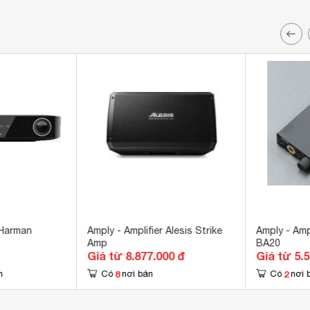
 Harman
Amply - Amplifier Alesis Strike
Amply - Amp
Amp
BA20
Giá từ 8.877.000 đ
Giá từ 5.
8
2
n
Có
nơi bán
Có
nơi 