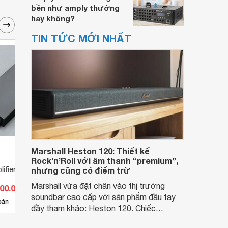
bền như amply thường
hay không?
TIN TỨC MỚI NHẤT
Marshall Heston 120: Thiết kế
Rock’n’Roll với âm thanh “premium”,
lifier AMP Oriolus
nhưng cũng có điểm trừ
Ampli Harman Kardon AVR1010
Ampli
1710
Marshall vừa đặt chân vào thị trường
500.000 đ
Giá từ 0 đ
Giá 
soundbar cao cấp với sản phẩm đầu tay
bán
Chưa có nơi bán
Ch
đầy tham khảo: Heston 120. Chiếc
soundbar này không chỉ có kích thước