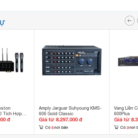
TỰ
oston
Amply Jarguar Suhyoung KMS-
Vang Liền 
0 Tích Hợp
606 Gold Classic
600Plus
000 đ
Giá từ 8.297.000 đ
Giá từ 8.
5
3
Có
nơi bán
Có
nơi 