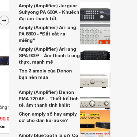
Dưới đây là một vài thông tin hữu ích mà
Amply (Amplifier) Jarguar
chúng tôi sưu tầm được bạn có thể tham
Suhyong PA 600A - Khuếch
khảo.
đại âm thanh tốt
Amply (Amplifier) Arriang
PA 8800 - "Đắt xắt ra
miếng"
Amply (Amplifier) Arirang
SPA 909P - Âm thanh trung
thực, mạnh mẽ
Top 3 amply của Denon
bạn nên mua
Amply (Amplifier) Denon
PMA 720 AE – Thiết kế tinh
tế, âm thanh tinh khiết
Công Suất CAF AX-
Amply - Amplifier karaoke AV Bik
Amply 
BJ-A88
Soun
Chọn amply số hay amply
390.000 đ
Giá từ 9.667.900 đ
Giá 
cơ cho dàn karaoke?
2
bán
Có
nơi bán
Có
Amply bluetooth là gì? Có