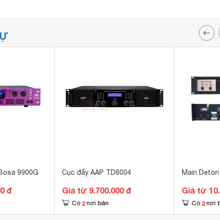
TỰ
r Bosa 9900G
Cục đẩy AAP TD6004
Main Deto
00 đ
Giá từ 9.700.000 đ
Giá từ 10
2
2
Có
nơi bán
Có
nơi 