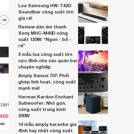
Loa Samsung HW-T420:
Soundbar công suất lớn
giá rẻ!
Review dàn âm thanh
Sony MHC-M40D công
suất 120W: “Ngon - bổ -
rẻ”
5 mẫu loa công suất lớn
cực đỉnh cho các quán bar
chuyên nghiệp
Amply Sansui 707: Phối
ghép linh hoạt, công suất
mạnh mẽ!
Harman Kardon Enchant
Subwoofer: Nhỏ gọn,
n DM1300
Cục đẩy 4 kênh TD Acoustic
Ampl
công suất trung bình
MA41000
200W
.450.000 đ
Giá từ 9.390.000 đ
Giá 
2
bán
14 mẫu amply karaoke gia
Có
nơi bán
Có
đình hay nhất công suất