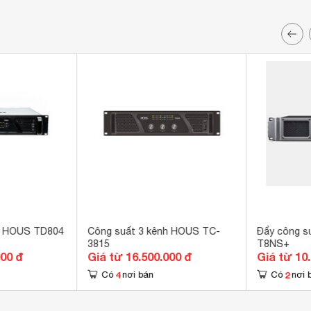
h HOUS TD804
Công suất 3 kênh HOUS TC-
Đẩy công s
3815
T8NS+
000 đ
Giá từ 16.500.000 đ
Giá từ 10
4
2
Có
nơi bán
Có
nơi 