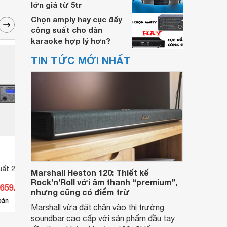
lớn giá từ 5tr
Chọn amply hay cục đẩy
công suất cho dàn
karaoke hợp lý hơn?
TIN TỨC MỚI NHẤT
uất 2 kênh Fedyco
Công suất 2 kênh M-audio
Cục đ
Marshall Heston 120: Thiết kế
MA6.0
LX80
Rock’n’Roll với âm thanh “premium”,
.659.000 đ
Giá từ 8.800.000 đ
Giá 
nhưng cũng có điểm trừ
4
bán
Có
nơi bán
Có
Marshall vừa đặt chân vào thị trường
soundbar cao cấp với sản phẩm đầu tay