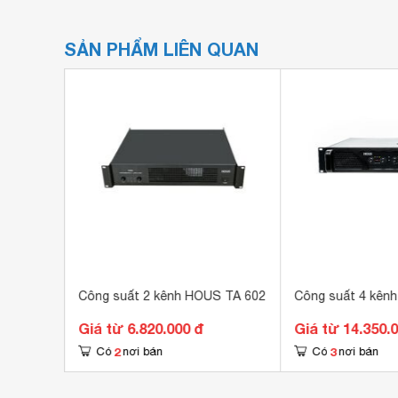
SẢN PHẨM LIÊN QUAN
DB
Công suất 2 kênh HOUS TA 602
Công suất 4 kên
Giá từ 6.820.000 đ
Giá từ 14.350.
2
3
Có
nơi bán
Có
nơi bán