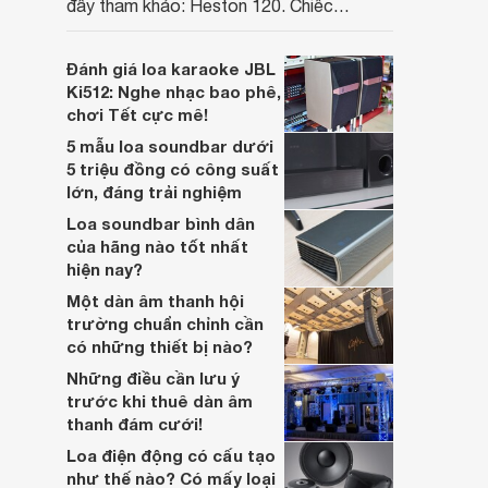
đầy tham khảo: Heston 120. Chiếc
soundbar này không chỉ có kích thước
lớn, kết nối đa dạng, mà còn ghi điểm nhờ
Đánh giá loa karaoke JBL
“chất Marshall” cùng cấu trúc âm thanh
Ki512: Nghe nhạc bao phê,
5.1.2 đầy hứa hẹn.
chơi Tết cực mê!
5 mẫu loa soundbar dưới
5 triệu đồng có công suất
lớn, đáng trải nghiệm
Loa soundbar bình dân
của hãng nào tốt nhất
hiện nay?
Một dàn âm thanh hội
trường chuẩn chỉnh cần
có những thiết bị nào?
Những điều cần lưu ý
trước khi thuê dàn âm
thanh đám cưới!
Loa điện động có cấu tạo
như thế nào? Có mấy loại