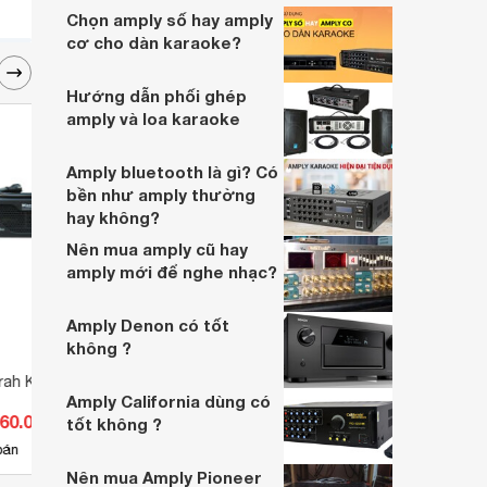
Chọn amply số hay amply
cơ cho dàn karaoke?
Hướng dẫn phối ghép
amply và loa karaoke
Amply bluetooth là gì? Có
bền như amply thường
hay không?
Nên mua amply cũ hay
amply mới để nghe nhạc?
Amply Denon có tốt
không ?
rah K6 Plus
Main Deton DM1300
Cục đ
Amply California dùng có
28
460.000 đ
Giá từ 10.450.000 đ
Giá 
tốt không ?
2
bán
Có
nơi bán
Có
Nên mua Amply Pioneer