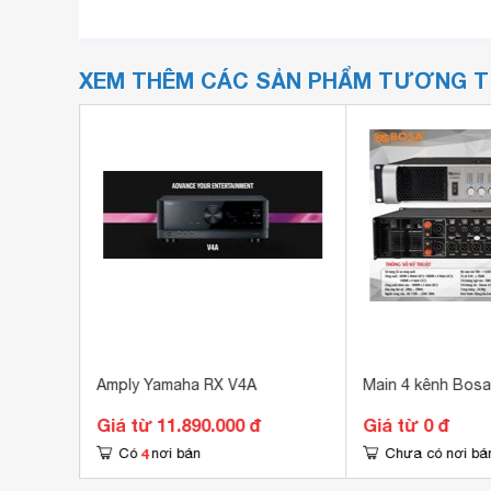
XEM THÊM CÁC SẢN PHẨM TƯƠNG 
S P-2800
Amply Yamaha RX V4A
Main 4 kênh Bos
Giá từ 11.890.000 đ
Giá từ 0 đ
4
Có
nơi bán
Chưa có nơi bá