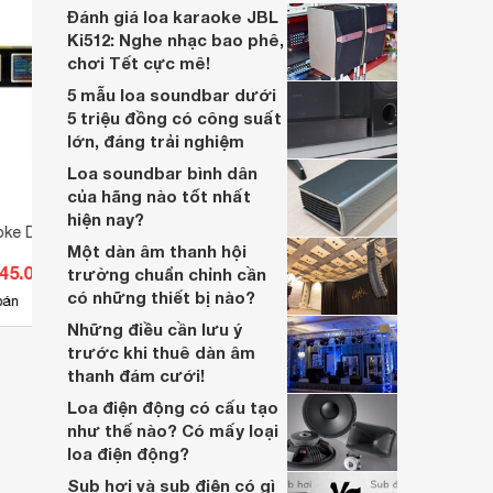
lớn, kết nối đa dạng, mà còn ghi điểm nhờ
Đánh giá loa karaoke JBL
“chất Marshall” cùng cấu trúc âm thanh
Ki512: Nghe nhạc bao phê,
5.1.2 đầy hứa hẹn.
chơi Tết cực mê!
5 mẫu loa soundbar dưới
5 triệu đồng có công suất
lớn, đáng trải nghiệm
Loa soundbar bình dân
của hãng nào tốt nhất
hiện nay?
ke Digital CAVS
Amply - Amplifier Bosa 2000W
Amply
Một dàn âm thanh hội
445.000 đ
Giá từ 13.750.000 đ
Giá 
trường chuẩn chỉnh cần
có những thiết bị nào?
3
bán
Có
nơi bán
Có
Những điều cần lưu ý
trước khi thuê dàn âm
thanh đám cưới!
Loa điện động có cấu tạo
như thế nào? Có mấy loại
loa điện động?
Sub hơi và sub điện có gì