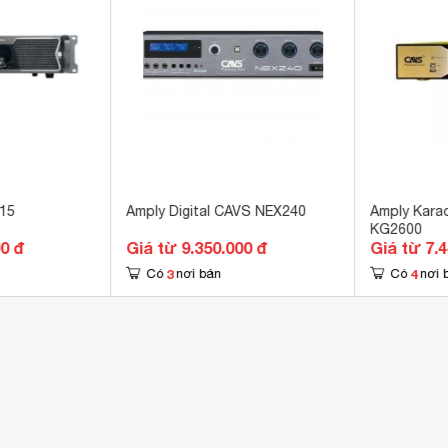
15
Amply Digital CAVS NEX240
Amply Karao
KG2600
00 đ
Giá từ 9.350.000 đ
Giá từ 7.
3
4
Có
nơi bán
Có
nơi 