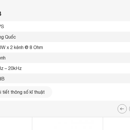
8
S 
ng Quốc 
0W x 2 kênh @ 8 Ohm 
ênh
z – 20kHz 
dB
0.05% 
 tiết thông số kĩ thuật
V ± 10%/50Hz 
 x 428 x 400 mm
9 kg