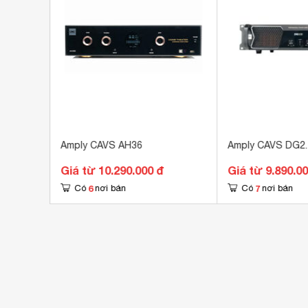
ger
Amply CAVS AH36
Amply CAVS DG2.
Giá từ 10.290.000 đ
Giá từ 9.890.0
6
7
Có
nơi bán
Có
nơi bán