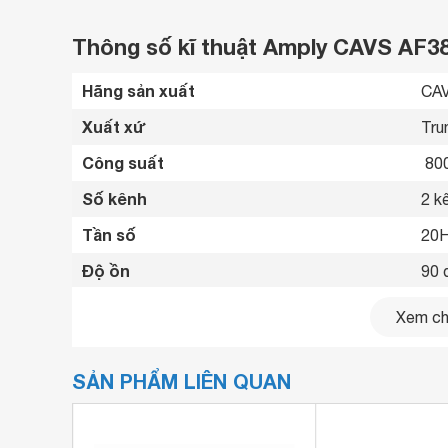
Thông số kĩ thuật Amply CAVS AF3
Hãng sản xuất
CAV
Xuất xứ
Tru
Công suất
 80
Số kênh
2 k
Tần số
20H
Độ ồn
90 
Tổng méo hài
 ≤ 
Xem chi
Nguồn
220
SẢN PHẨM LIÊN QUAN
Kích thước
103
Trọng lượng
21.