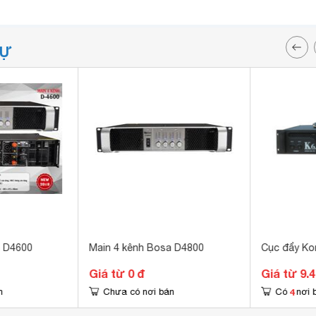
TỰ
a D4600
Main 4 kênh Bosa D4800
Cục đẩy Ko
Giá từ 0 đ
Giá từ 9.
4
n
Chưa có nơi bán
Có
nơi 