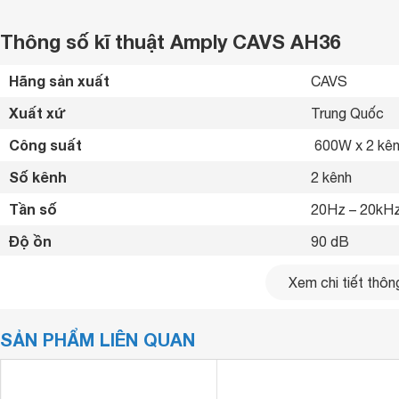
Thông số kĩ thuật Amply CAVS AH36
Hãng sản xuất
CAVS 
Xuất xứ
Trung Quốc 
Công suất
 600W x 2 kê
Số kênh
2 kênh
Tần số
20Hz – 20kHz
Độ ồn
90 dB
Tổng méo hài
≤ 0.02% 
Xem chi tiết thông
Nguồn
220V 50Hz/6
SẢN PHẨM LIÊN QUAN
Tiện ích
 Tích hợp 2 t