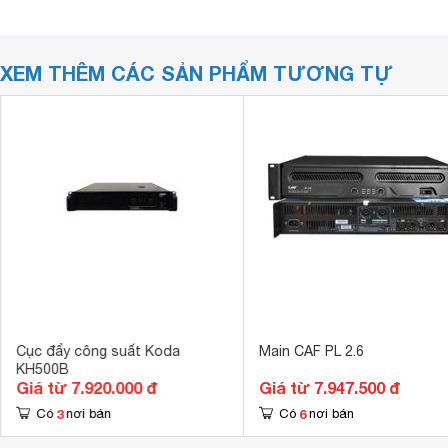
XEM THÊM CÁC SẢN PHẨM TƯƠNG TỰ
Cục đẩy công suất Koda
Main CAF PL 2.6
KH500B
Giá từ 7.920.000 đ
Giá từ 7.947.500 đ
3
6
Có
nơi bán
Có
nơi bán