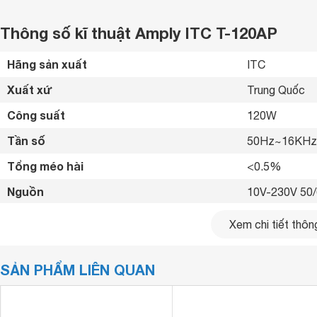
Thông số kĩ thuật Amply ITC T-120AP
Hãng sản xuất
ITC 
Xuất xứ
Trung Quốc 
Công suất
120W 
Tần số
50Hz~16KHz
Tổng méo hài
<0.5% 
Nguồn
10V-230V 50
Kích thước
483 x 303 x 
Xem chi tiết thông
Trọng lượng
9.2 kg
SẢN PHẨM LIÊN QUAN