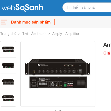
Danh mục sản phẩm
Trang chủ
Tivi - Âm thanh
Amply - Amplifier
Am
Giá 