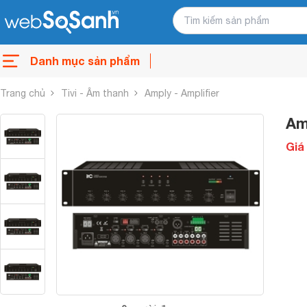
Danh mục sản phẩm
Trang chủ
Tivi - Âm thanh
Amply - Amplifier
Am
Giá 