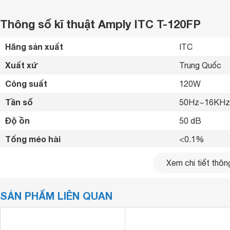
Thông số kĩ thuật Amply ITC T-120FP
Hãng sản xuất
ITC 
Xuất xứ
Trung Quốc 
Công suất
120W 
Tần số
50Hz~16KHz
Độ ồn
50 dB
Tổng méo hài
<0.1% 
Nguồn
110V-230V  5
Xem chi tiết thông
Kích thước
484 x 303 x 
SẢN PHẨM LIÊN QUAN
Trọng lượng
9.36 kg