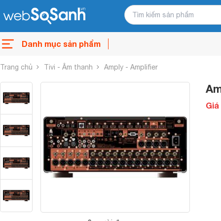
Danh mục sản phẩm
Trang chủ
Tivi - Âm thanh
Amply - Amplifier
Am
Giá