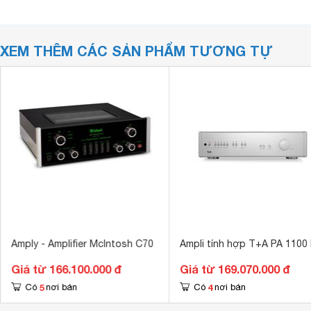
XEM THÊM CÁC SẢN PHẨM TƯƠNG TỰ
Amply - Amplifier McIntosh C70
Ampli tính hợp T+A PA 1100 
Giá từ 166.100.000 đ
Giá từ 169.070.000 đ
5
4
Có
nơi bán
Có
nơi bán