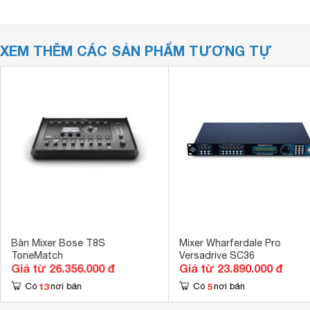
XEM THÊM CÁC SẢN PHẨM TƯƠNG TỰ
Bàn Mixer Bose T8S
Mixer Wharferdale Pro
ToneMatch
Versadrive SC36
Giá từ 26.356.000 đ
Giá từ 23.890.000 đ
13
5
Có
nơi bán
Có
nơi bán